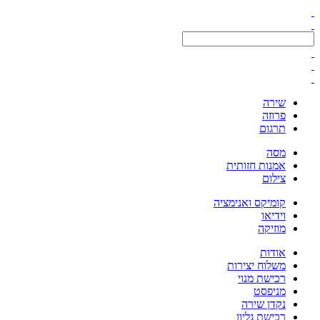
שירה
פרוזה
תרגום
מסה
אמנות חזותית
צילום
קומיקס ואנימציה
וידיאו
מוזיקה
אודות
משלוח יצירות
רכישת מנוי
מניפסט
נקדן שירה
רכישת גליון