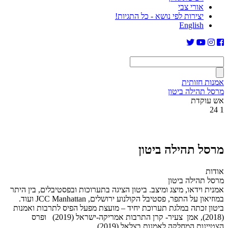
אורי צבי
יצירות לפי נושא - כל התגיות!
English
אמנות חזותית
מרסל תהילה ביטון
אש עוקדת
24
1
מרסל תהילה ביטון
אודות
מרסל תהילה ביטון
אמנית וידאו, מיצג ומיצב. ביטון הציגה בתערוכות ובפסטיבלים, בין היתר
במוזיאון על התפר, פסטיבל הקולנוע ירושלים, JCC Manhattan ועוד.
ביטון זכתה במלגת תערוכת יחיד – מועצת מפעל הפיס לתרבות ואמנות
(2018), אמן צעיר- קרן התרבות אמריקה-ישראל (2019) ופרס
הצטיינות המחלקה לאמנות בצלאל (2019).