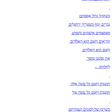
כְּשֶׁקָּהָל גָּדוֹל אֲסַפְתֶּם
גְּבָרִים וָטַף בִּשְׁעָרַיִךְ יְרוּשָׁלַיִם
מְצַמְצְמִים אִישׁוֹנִים בַּשֶּׁמֶשׁ
קוֹרְאִים הַשֵּׁם הוּא הָאֱלֹהִים
הַשֵּׁם הוּא הָאֱלֹהִים
אֶת נַפְשֵׁנוּ נִמְסֹר
לַחֲלוּקָה –
תוֹעֲבַת הַשֵּׁם כָּל עֹשֵׂה אֵלֶּה
תּוֹעֲבַת הַשֵּׁם כָּל עֹשֶׂה עָוֶל
כְּשֶׁרַבָּן-שֶׁל-לִסְטִים הֶעֱמַדְתָּם