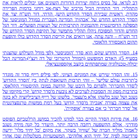
דב לנדאו. על בסיס ניתוח יצירות הדורות השונים אנו יכולים לראות את
התהליך: דור התחייה הכיל מרכיב של רצח-אב רוחני בדמות הפרידה
מהדת, ראשית שבירת הסדר הקדוש הישן, הדתי. דור תש"ח יצר את
הסדר הקדוש החדש של 'אבהות' המדינה העברית במודל המוניסטי של
המפלגה הדומיננטית וההגמוניה התרבותית של תנועות הפועלים. דור הגל
החדש והדור המפוכח ניהלו תהליך מתמשך של תקיפת הסדר הקדוש של
דור תש"ח – והנה עתה, אנו רואים את קריסת הסדר הקדוש כולו והופעת
תהום האבסורד הלאומי.
14. הסדר החדש שקם הוא סדר 'הומניסטי' (לפי מודל השילוש שהצגתי
בסעיף 5): האדם המופשט (המודל הויטרובי של דה וינצ'י)-המדינה הכל
יכולה-טכנולוגיה שמתפתחים בקצב אקספוננציאלי.
15. זהו הסדר שירש את המוניזם הציוני. לפי פיליפ רייף סדר זה מוגדר
כ'תרבות עולם שלישי' – זוהי תרבות השואפת לנתק בין 'הסדר הקדוש'
ל'סדר החברתי' ולפרום כל היבט של קדושה במובן ההיסטורי הקלאסי.
בתרבות מסוג זה הסמכות לערכים לא נובעת מ'סדר קדוש' קרי מקיומו של
נשגב ושל שגב כלשהו אלא מ'עצמי'. בלשונו של רייף הציביליזציה לא בונה
את עצמה בצורה 'אנכית' מ'סדר קדוש' בעל רמת ממשות טרנסצדנטית
אל 'סדר חברתי' כי אם בצורה 'אופקית'.
16. את פירות הסדר הקיים כבר למדנו להכיר במושג הרלטביזם הפוסט
מודרני, אולם ההשפעה רחבה הרבה יותר. היעדר כל קנה מידה נשגב
ל'אמת' מוליד חברה של 'שוויון' בשקר. את מקום 'כל יחיד מלך' ירשה
פרדיגמה לפיה 'כל יחיד הוא אלוהים'. המשמעויות מטלטלות שכן אחרי