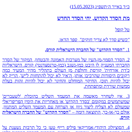
כ״ד באייר ה׳תשפ״ג (15.05.2023)
מת הסדר הקדוש, יחי הסדר החדש
טל קופל
"כשיש סדר לא צריך חוקים", ספר הדאו.
1.
"הסדר הקדוש" של החברה הישראלית קורס.
2. הסדר הסמוי-מן-העין של מערכות האמונה והבטחון, המקור של הסדר
החברתי המעניק לו היבט כמו-נשגב (כמו-טרנסצדנטי) קורס. הישראליות
כ'דת אזרחית' קורסת וחולפת מן העולם בתהליך מהיר המעיד כמה
רקובים היסודות שהרכיבו אותו, ה'אין' לא יכול להתחזות ל'יש', הריק לא
יכול להיות תוכן, החיקוי המוחלט והחיגר לא יכול להיות זהות בעלת
ממשות שורדת ומתפתחת.
3. אין לשחרר מאשמה את המעמד השליט בהובלת 'לשעברים'
שמשתמשים במקומם 'בסדר הקדוש' או מאחריות את הימין הפריפריאלי
שמעולם לא הצליח ליצור גיוון או הצרחה עם המעמד השליט המתנוון,
אולם כך-או-כך, התוצאה דומה –
"הסדר הקדוש" של החברה הישראלית
קורס.
4. הסוציולוג היהודי-אמריקאי פיליפ רייף טען כי כל תרבות נשענת על