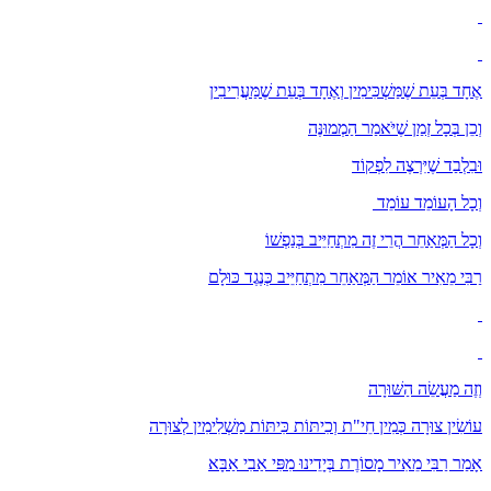
אֶחָד בְּעֵת שֶׁמַּשְׁכִּימִין וְאֶחָד בְּעֵת שֶׁמַּעֲרִיבִין
וְכֵן בְּכָל זְמַן שֶׁיֹּאמַר הַמְמוּנֶּה
וּבִלְבַד שֶׁיִּרְצֶה לִפְקוֹד
וְכָל הָעוֹמֵד עוֹמֵד
וְכָל הַמְּאַחֵר הֲרֵי זֶה מִתְחַיֵּיב בְּנַפְשׁוֹ
רַבִּי מֵאִיר אוֹמֵר הַמְּאַחֵר מִתְחַיֵּיב כְּנֶגֶד כּוּלָם
וְזֶה מַעֲשֵׂה הַשּׁוּרָה
עוֹשִׂין צוּרָה כְּמִין חֵי"ת וְכִיתּוֹת כִּיתּוֹת מַשְׁלִימִין לְצוּרָה
אָמַר רַבִּי מֵאִיר מָסוֹרֶת בְּיָדֵינוּ מִפִּי אַבִי אַבָּא