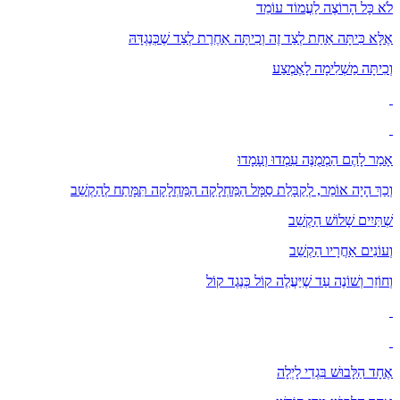
לֹא כָּל הָרוֹצֶה לַעֲמוֹד עוֹמֵד
אֶלָּא כִּיתָּה אַחַת לְצַד זֶה וְכִיתָּה אַחֶרֶת לְצַד שֶׁכְּנֶגְדָּהּ
וְכִיתָּה מַשְׁלִימָה לָאֶמְצַע
אָמַר לָהֶם הַמְמֻנֶּה עִמְדוּ וְעָמָדוּ
וְכַךְ הָיָה אוֹמֵר, לְקַבָּלַת סַמָּל הַמַּחְלָקָה הַמַּחְלָקָה תִּמָּתַח לְהַקְשֵׁב
שְׁתַּיִים שָׁלוֹשׁ הַקְשֵׁב
וְעוֹנִים אַחֲרָיו הַקְשֵׁב
וְחוֹזֵר וְשׁוֹנֶה עַד שֶׁיַּעֲלֶה קוֹל כְּנֶגֶד קוֹל
אֶחָד הַלָּבוּשׁ בִּגְדֵי לָיְלָה