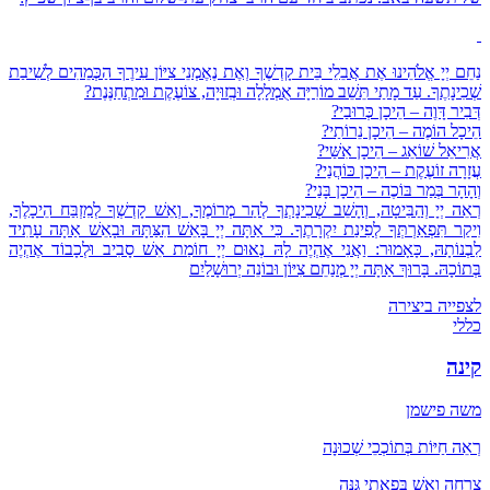
נַחֵם יְיָ אֱלֹהֵינוּ אֶת אֲבֵלֵי בֵּית קָדְשֶׁךָ וְאֶת נֶאֶמְנֵי צִיּוֹן עִירֶךָ הַכְּמֵהִים לְשִׁיבַת
שְׁכִינָתֶךָ. עַד מָתַי תֵּשֵׁב מוֹרִיָּה אֻמְלָלָה וּבְִזוּיָה, צוֹעֶקֶת וּמִתְחַנֶּנֶת?
דְּבִיר דָּוֶה – הֵיכָן כְּרוּבַי?
הֵיכָל הוֹמֶה – הֵיכָן נֵרוֹתַי?
אֲרִיאֵל שׁוֹאֵג – הֵיכָן אִשַּׁי?
עֲזָרָה זוֹעֶקֶת – הֵיכָן כּוֹהֲנַי?
וְהָהָר בְּמַר בּוֹכֶה – הֵיכָן בָּנַי?
רְאֵה יְיָ וְהַבִּיטָה, וְהָשֵׁב שְׁכִינָתְךָ לְהַר מְרוֹמֶךָ, וְאֵשׁ קָדְשְׁךָ לְמִזְבַּח הֵיכָלֶךָ,
וִיקַר תִּפְאַרְתְּךָ לְפִינַת יִקְרָתֶךָ. כִּי אַתָּה יְיָ בָּאֵשׁ הִצַּתָּהּ וּבָאֵשׁ אַתָּה עָתִיד
לִבְנוֹתָהּ, כָּאָמוּר: וַאֲנִי אֶהְיֶה לָהּ נְאוּם יְיָ חוֹמַת אֵשׁ סָבִיב וּלְכָבוֹד אֶהְיֶה
בְּתוֹכָהּ. בָּרוּךְ אַתָּה יְיָ מְנַחֵם צִיּוֹן וּבוֹנֵה יְרוּשָׁלַיִם
לצפייה ביצירה
כללי
קינה
משה פישמן
רְאֵה חַיּוֹת בְּתוֹכְכֵי שְׁכוּנָה
צְרָחָה וָאֵשׁ בְּפַאֲתֵי גִּנָּה