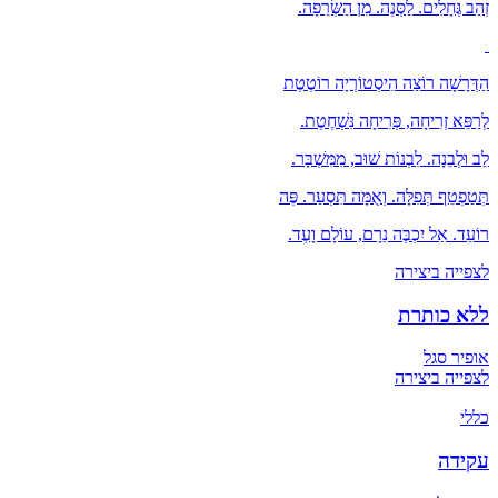
זְהַב גֶּחָלִים. לַסְּנֶה. מִן הַשְּׂרֵפָה.
הַדְּרָשָׁה רוֹצַה הִיסְטוֹרְיָה רוֹטֶטֶת
לְרַפֵּא זְרִיחָה, פְּרִיחָה נִּשְׁחֶטֶת.
לֵב וּלְבֵנָה. לִבְנוֹת שׁוּב, מִמִּשְׁבָּר.
תְּטַפְטֵף תְּפִלָּה. וְאֻמָּה תִּסְעַר. פֶּה
רוֹעֵד. אַל יִכְבֶּה נֵרָם, עוֹלָם וָעֶד.
לצפייה ביצירה
ללא כותרת
אופיר סגל
לצפייה ביצירה
כללי
עקידה