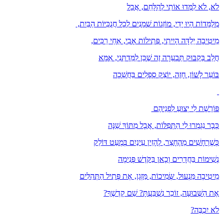
לֹא, לֹא לִמְּדוּ אוֹתִי לְהִלָּחֵם, אֲבָל
מְלֻמָּדוֹת הָיוּ יָדַי, מוֹזְגוֹת שְׁמָנִים לְכָל חֲנֻכִּיּוֹת הַבַּיִת,
מֵיטִיבָה יַלְדָּה הָיִיתִי, פְּתִילוֹת אָבִי, אַחַי רַכִּים,
חֲלֵב בַּקְבּוּק תַּבְעֵרָה זֶה שֶׁכֵּן לִמַּדְתִּנִי, אִמָּא
בּוֹעֵר לָשׁוֹן, חָזֶה, יוֹצֵק סְפָלִים בַּחֲשֵׁכָה
פּוֹרֶשֶׁת לִי יְצוּעַ לִפְנֵיהֶם
כְּבָר נִגְמְרוּ לִי הַתְּפִלּוֹת, אֲבָל מִתּוֹךְ שֵׁנָּה
כְּשֶׁרְחָשִׁים מֵהֶחָצֵר, לְהָזִין עֵינַיִם בְּמְעַט דּוֹלֵק
נְשִׁימוֹת בַּחֲדָרִים וְכָאן בַּקֹּדֶשׁ פְּנִימָה
מֵיטִיבָה מַּנְעוּל, שְּׂמִיכוֹת, מַּזְגָן, אֶת פְּתִיל הַתְּהִלִּים
אֶת הַשְּׁבוּעָה, זוֹכֵר נִשְׁבַּעְתָּ? שֵׁם קָדְשֶׁךָ?
לֹא יִכְבֶּה?