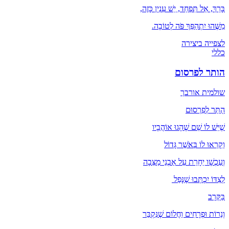
בָּרֵךְ, אַל תִּפְחַד, יֵשׁ עִנְיָן כָּזֶה,
מַשֶּׁהוּ יִתְהַפֵּךְ פֹּה לְטוֹבָה.
לצפייה ביצירה
כללי
הותר לפרסום
שולמית אורבך
הֻתַּר לְפִרְסוּם
שֶׁיֵּשׁ לוֹ שֵׁם שֶׁהָגוּ אוֹהֲבָיו
וְקָרְאוּ לוֹ בְּאֹשֶׁר גָּדוֹל
וְעַכְשָׁו יֵחָרֵת עַל אַבְנֵי מַצֵּבָה
לְצִדּוֹ יִכְתְּבוּ שֶׁנָּפַל
בַּקְּרָב
וְנֵרוֹת וּפְרָחִים וַחֲלוֹם שֶׁנִּקְבַּר