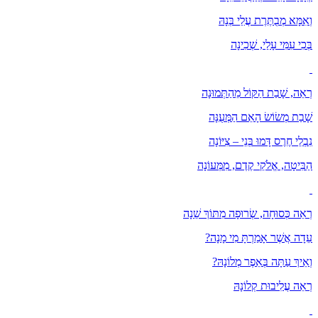
וְאִמָּא מְבֻתֶּרֶת עֲלֵי בְּנָהּ
בְּכִי עִמִּי עָלַי, שְׁכִינָה
רְאֵה, שָׁבַת הַקּוֹל מֵהַתְּמוּנָה
שָׁבַת מְשׂוֹשׂ הָאֵם הַמְּעֻנָּה
נִבְלֵי חֶרֶס דָּמוּ בְּנֵי – צִיּוֹנָה
הַבִּיטָה, אֱלֹקֵי קֶדֶם, מִמְּעוֹנָה
רְאֵה כְּסוּחָה, שְׂרוּפָה מִתּוֹךְ שֵׁנָה
עֵדָה אֲשֶׁר אָמַרְתָּ מִי מָנָה?
וְאֵיךְ עַתָּה בְּאֵפֶר מְלוֹנָהּ?
רְאֵה עֲלִיבוּת קְלוֹנָהּ