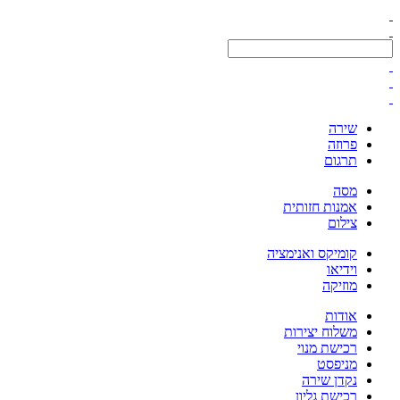
שירה
פרוזה
תרגום
מסה
אמנות חזותית
צילום
קומיקס ואנימציה
וידיאו
מוזיקה
אודות
משלוח יצירות
רכישת מנוי
מניפסט
נקדן שירה
רכישת גליון