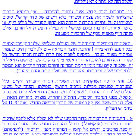
השלב הזה לא נותר אלא ניהליזם.
17. "תרבות וסדר קדוש אינם ניתנים להפרדה… אין בנמצא תרבות
שהצליחה לשמר את עצמה ולשרוד בלא רישום של סדר קדוש". סיכום
תמציתי זה על עתידנו כתרבות וחברה הוא החזון הקודר של פיליפ רייף. או
בלשון אחרת, 'תרבות עולם שלישי' היא נפילה חופשית אל חורבן. אולם
מזהה רייף מאפיין נוסף של תרבויות מסוג זה:
"האליטות המובילות והמנהיגות של 'העולם השלישי' שלנו הינן וירטואוזיות
בכל הנוגע לדה-יצירה [החרבת תוצר הבריאה – ט.ק], לבדיון היכן שעמדו
אמיתות מצוות בעבר". בניסיונן לשכוח את הדת ולבנות חברה חדשה כל
שנותר הוא חורבן (אגב, החרדי האנטי ציוני צדק בהקשר מחשבה תיאולוגי
זה. שלב זה קיים עוד מימי הקמת המדינה וחורבן הסדר הקדוש הוא המשך
בלתי נמנע של התפוררותו המודרנית של עולם הרוח והדת היהודי).
18. זוהי קריסה תשוקתית. תחת אשליית הסדר החברתי הקיים, כלל
המערכות למעשה מכילות מרכיב החושק בנפילתו. הפחד של נושאי
הכלים של 'הסדר החברתי' שאיננו 'קדוש' במובן הדתי אלא קיים על בסיס
'אופקי', מפני הציבור הליכודי, הדת"ל והחרדי, מוצדק מהזווית הזאת –
אלה בנו בתשוקה אין קץ פנטזיה של חורבן ובריאה מחדש, אותו D–9 על
ביהמ"ש העליון.
19. ההגמוניה התרבותית בדור הרביעי שלה לא יכולה אלא להבין שדלות
כוחה הדמוגרפי (אלקטורלי) תוביל להגדרה מחדש של הסדר החברתי
והוספת מרכיבים דתיים אל קיומו – הפרנויה מפני "רגרסיה" (לתפיסתם)
אל "סדר קדוש" מולידה תגובות שגובלות בפסיכוזה ממש. כחרק או בע"ח