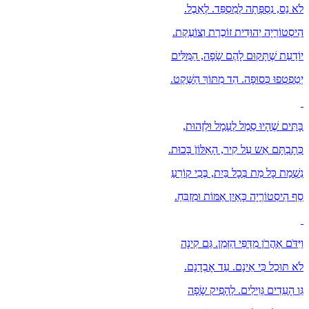
לֹא נֵס, נִסְפְּתָה לְמִסְפֵּד. לְאֵבֶל.
הִיסְטוֹרְיָה יְהוּדִית זוֹכֶרֶת וְצוֹעֶקֶת.
יוֹדַעַת שֶׁתָּקוּם לָהֶם שָׂפָה, הַמִּלִּים
יְטַפְטְפוּ כְּסוּפָה. הֵד מִתּוֹךְ הַשֶּׁקֶט.
בָּתִּים שֶׁהָיוּ סֵמֶל לְעָמָל וּלְזֶהוּת,
כְּתָבְתָּם אֵש עַל קִיר, הָאַלּוֹןֹ בָּכוּת.
נִשְׁמַת כָּל מֵת בְּכָל בַּיִת, בֶּכִי קוֹרֵעַ
סַף הִיסְטוֹרְיָה כָּאַיִן אַמּוֹת וּמִזְבֵּחַ.
וַיִּדֹּם אַהֲרֹן מִדַּפֵּי הַזְּמַן. גַּם קִינָה
לֹא תּוּכַל כִּי אֵינָם. עֵד אָבְדָנָם.
גֵּו הָעֵדִים גְּוִילִים. לְהָפִיק שָׂפָה