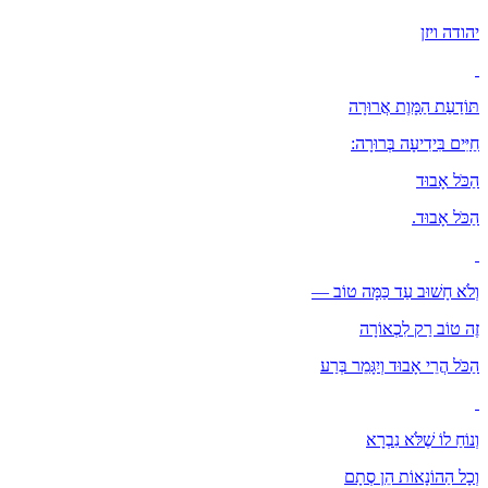
יהודה ויזן
תּוֹדַעַת הַמָּוֶת אֲרוּרָה
חַיִּים בִּידִיעָה בְּרוּרָה:
הַכֹּל אָבוּד
הַכֹּל אָבוּד.
וְלֹא חָשׁוּב עַד כַּמָּה טוֹב —
זֶה טוֹב רַק לִכְאוֹרָה
הַכֹּל הֲרֵי אָבוּד וְיִגָּמֵר בְּרַע
וְנוֹחַ לוֹ שֶׁלֹּא נִבְרָא
וְכָל הַהוֹנָאוֹת הֵן סְתָם