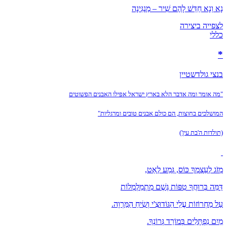
נָא וְנָא חַדֵּשׁ לָהֶם שִׁיר – מַנְגִּינָה
לצפייה ביצירה
כללי
*
בנצי גולדשטיין
"מה אומר ומה אדבר הלא בארץ ישראל אפילו האבנים הפשוטים
המושלכים בחוצות, הם כולם אבנים טובים ומרגליות"
(תולדות ה'בת עין')
מְזֹג לְעַצְמְךָ כּוֹס, גְּמַע לְאַט,
דַּמֵּה בְּרוּחֲךָ טִפּוֹת גֶּשֶׁם מִתְמַלְמְלוֹת
עַל מַחְרוֹזוֹת עֲלֵי הַגּוֹדוּצִ'י וְשִׂיחַ הַמַּרְוָה.
מַיִם נִפְתָּלִים בְּמוֹרַד גְּרוֹנְךָ.