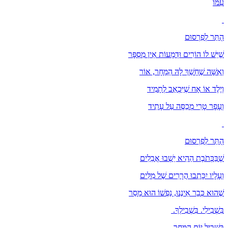
עִמּוֹ
הֻתַּר לְפִרְסוּם
שֶׁיֵּשׁ לוֹ הוֹרִים וּדְמָעוֹת אֵין מִסְפָּר
וְאִשָּׁה שֶׁחָשַׁךְ לָהּ הַמָּחָר, אוֹר
וְיֶלֶד אוֹ אָח שֶׁיִּכְאַב לְתָמִיד
וְעָפָר טָרִי מְכַסֶּה עַל עָתִיד
הֻתַּר לְפִרְסוּם
שֶׁבַּכְּתֹבֶת הַהִיא יֵשְׁבוּ אֲבֵלִים
וְעָלָיו יִכָּתְבוּ הֲרָרִים שֶׁל מִלִּים
שֶׁהוּא כְּבָר אֵינֶנּוּ, נַפְשׁוֹ הוּא מָסַר
בִּשְׁבִילִי. בִּשְׁבִילְךָ.
בִּשְׁבִיל יוֹם הַמָּחָר