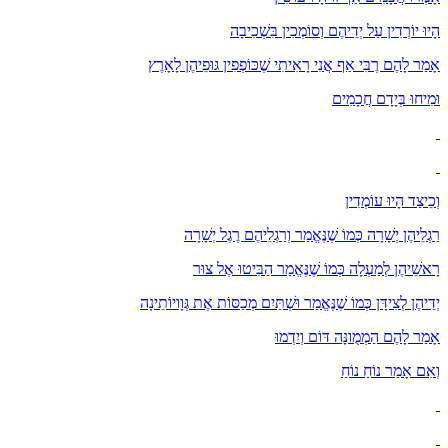
הָיוּ יוֹרְדִין עַל יְדֵיהֶם וְסוֹמְכִין בִּשְׁכִיבָה
אָמַר לָהֶם רֶבִּי אַף אֲנִי רָאִיתִי שֶׁכּוֹפְפִין גּוּפֵיהֶן לָאָרֶץ
וּמִיחוּ בְּיָדָם חֲכָמִים
וְכֵיצַד הָיוּ עוֹמְדִין
רַגְלֵיהֶן יְשָׁרָה כְּמוֹ שֶׁנֶּאֱמַר וְרַגְלֵיהֶם רֶגֶל יְשָׁרָה
רָאשֵׁיהֶן לְמַעְלָה כְּמוֹ שֶׁנֶּאֱמַר הַבִּיטוּ אֶל צוּר
יְדֵיהֶן לְצִידָּן כְּמוֹ שֶׁנֶּאֱמַר וּשְׁתַּיִם מְכַסּוֹת אֶת גְּוָויוֹתֵינָה
אָמַר לָהֶם הַמְמֻונָּה דּוֹם וְיִדְמוּ
וְאִם אָמַר נוֹחַ נוֹחַ