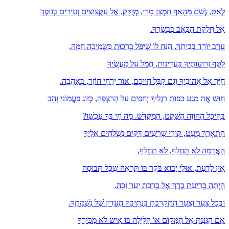
לְאַט, נְשֹׁם מֵהָאַף חַמְצָן טָרִי, מְזֻקָּק, אֶל עִקְצוּצִים זְעִירִים בְּגוּפְךָ
אֶל חֶלְקַת הַכְּאֵב בִּבְשָׂרְךָ.
עֶרֶב יוֹרֵד בְּבֵיתֵךְ, הַנַּח לוֹ שֶׁיִּפֹּל בְּרַכּוּת כִּשְׂמִיכָה חַמָּה,
לַטֵּף זְרוֹעוֹתֶיךָ בַּעֲדִינוּת, חֲמֹל עַל מַעֲשֶׂיךָ
חַיֵּךְ אֶל אֲהוּבֶיךָ וְגַם קַבֵּלִ חִיּוּכָם, אוֹר יְרֵחֵי חוֹזֵר, בְּאַהֲבָה.
חוּשׁ אֶת מַגַּע כַּפּוֹת רַגְלַיִךְ יְחֵפִים עַל הָרִצְפָּה, כְּזוּג פַּעֲמוֹנֵי זָהָב
בְּהֵיכַל הַהוֹוֶה הַשָּׁקֵט, הַמְּקֻדָּשׁ. מָה חַי בְּךָ עַכְשָׁו?
הִתְאָרֵךְ מְעַט, קוּרֵי שָׁרָשִׁים דַּקִּים נִשְׁלָחִים אֵלֶיךָ
הָאֲדָמָה לֹא תֻּחְלַף, לֹא תֻּחְלַף,
אֵין לָדַעַת, אוּלַי יָבוֹא בֹּקֶר בּוֹ תִּרְאֶה שֶׁכָּל תְּבוּסָה
הָיְתָה כְּרִיעַת בֶּרֶךְ אֶל בְּרֵכַת יַעַר זַכָּהּ.
וּבְּכָל צַעַר וְצַעַר הִתְקָרַבְתָּ בִּנְתִיבָהּ הֶעָדִין שֶׁל נִשְׁמָתְךָ.
אִם הִגַּעְתְּ אֶל הַמָּקוֹם אוֹ הַלַּיְלָה בּוֹ אִישׁ לֹא מַכִּירְךָ