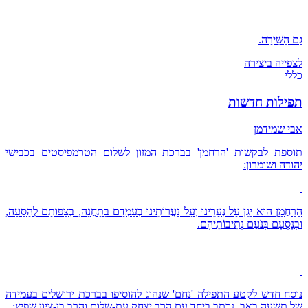
גַּם הַשִּׁירָה.
לצפייה ביצירה
כללי
תפילות חדשות
אבי שמידמן
תוספת לבקשות 'הרחמן' בברכת המזון לשלום הטרמפיסטים בכבישי
יהודה ושומרון:
הָרַחֲמָן הוּא יָגֵן עַל נְעָרֵינוּ וְעַל נַעֲרוֹתֵינוּ בְּעָמְדָם בַּתַּחֲנָה, בְּצַפּוֹתָם לְהַסָּעָה,
וּבְנָסְעָם בְּנֹעַם נְתִיבוֹתֵיהֶם.
נוסח חדש לקטע התפילה 'נחם' שנהוג להוסיפו בברכת ירושלים בעמידה
של תשעה באב. נכתב ביחד עם הרב יצחק עת-שלום והרב בן-ציון שפיץ: