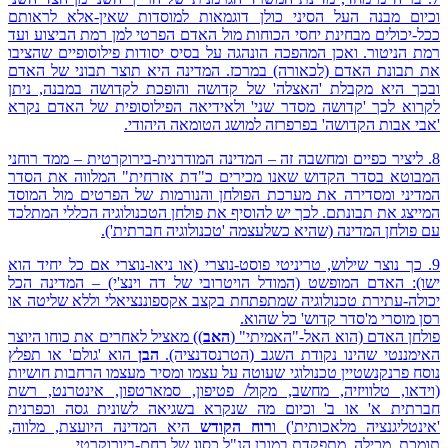
וכיום מבנה העל הסיני כולן דוגמאות למוסדות שאין-אלא לראותם
ככל-יכולים מבחינת יחסי הכוחות מול האדם הפרטי למן רמת הביצוע ועד
רמת הניטור. ואכן המהפכה הונהגה על בסיס יסודות פילוסופיים שהציבו
את תבונת האדם (לכאורה) במרכז. המדינה היא תוצר תבוני של האדם
ובכך היא מקבלת 'האצלה' של קדושה והופכת לקדושה במבנה, ניתן
לקרוא לכך 'קדושה מסדר שני' ולאידיאה הפילוסופית של האדם נקרא
'אבי אבות הקדושה' בפרפרזה למושג הטומאה היהודי.
8. ליציר כפיים ומחשבה זה – המדינה המודרנית-בירוקרטית – ממד רוחני
המבוטא בסדר הקדוש שאנו מכירים כ"דת אזרחית" המלווה את הסדר
המדיני ומסדירה את מערכת הפולחן והנורמות של הפרטים מול המוסד
המייצג את תבונתם. לכך יש להוסיף את פולחן הטכנולוגיה הכללי המתלכד
עם פולחן המדינה (שהיא כשלעצמה 'טכנולוגיה חברתית').
9. כך נוצר שילוש, טריניטי פוסט-נוצרי (או ניאו-נוצרי אם כל יחיד הוא
ישו): האדם המופשט (המודל הויטרובי של דה וינצ'י) – המדינה הכל
יכולה-עתירת טכנולוגיה שמתפתחת בקצב אקספוננציאלי וללא שליטה או
רסן מוסרי מ'סדר קדוש' כל שהוא.
פולחן האדם (הוא האל-"האמיתי" (
האב
)) מאציל לאחרים את כוחו היוצר
האימננטי שהינו נקודת השגב (הטרנסדנציה).
הבן
הוא 'גולם' או תפלץ
נוסח פרנקנשטיין טכנולוגי שעוטה על עצמו ומסיר מעצמו הרחבות חושיות
(וידאו, טלוויזיה, מחשב, מקול/ פטיפון, סמארטפון, אינטרנט, רשת
חברתית א' או ב' וכיום מה שנקרא בשגיאה לשונית גסה וכפרנית
'אינטליגנציה מלאכותית') ו
רוח הקודש
היא המדינה היועצת, מלווה,
תומכת, מכילה, מתפקדת במובן הנ"ל כסוג של רחם-ביורוקרטי.