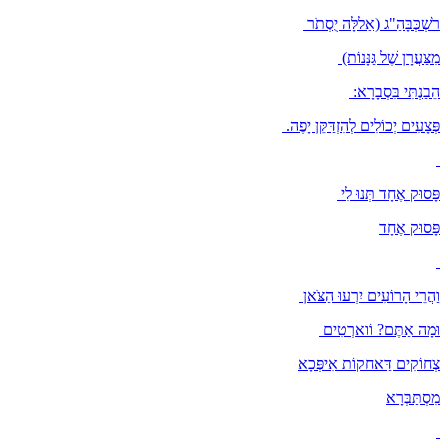
רֹשְׁכְּבָּהַ"ג (אַללָּה יֻסְתֹר
מִצַּעֲרָן שֶׁל גַּנָּנוֹת)
הֵבַנְתִּי בִּסְבָרָא:
פְּצָעִים יְכוֹלִים לְהִזְדַּקֵּן יָפֶה.
פָּסוּק אֶחָד תְּנוּ לִי
פָּסוּק אֶחָד
וַהֲרֵי הָרוֹעִים יִרְעוּ הַצֹּאן
וּמָה אַתֶּם? וֹוארְטִים
צְחוֹקִים דַּאחקוֹת אִיפְּכָא
מִסְתַּבְּרָא