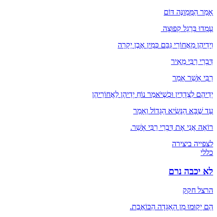
אָמַר הַמְּמֻונֶּה דּוֹם
עָמְדוּ בְּרֶגֶל קְפוּצָה
וִידֵיהֶן מֵאֲחוֹרֵי גַּבָּם כְּמִין אֶבֶן יְקָרָה
דִּבְרֵי רַבִּי מֵאִיר
רַבִּי אָשֵׁר אָמַר
יְדֵיהֶם לִצְדָדִין וּכְשֶׁיֹּאמַר נוֹחַ יְדֵיהֶן לַאֲחוֹרֵיהֶן
עַד שֶׁבָּא הַנָּשִׂיא הַגָּדוֹל וְאָמַר
רוֹאֶה אֲנִי אֶת דִּבְרֵי רַבִּי אָשֵׁר.
לצפייה ביצירה
כללי
לא יכבה נרם
הרצל חקק
הֵם יָקוּמוּ מִן הָאַגָּדָה הַכּוֹאֶבֶת.