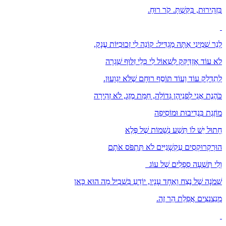
בִּזְהִירוּת, בִּקַּשְׁתָּ. קֹר רוּחַ.
לְנֵר שְׁמִינִי אַתָּה מַגְדִּיל: קוֹנֵה לִי זְכוּכִיּוֹת עֲנָק,
לֹא עוֹד אֶזְדַּקֵּק לִשְׁאוֹל לִי כְּלֵי זִלּוּף שִׁגְרָה
לְתַדְלֵק עוֹד וַעוֹד תּוֹסֶף רוּחָם שֶׁלֹּא יִגְוָעוּן.
כֹּהֶנֶת אֲנִי לִפְנֵיהֶן גְּדוֹלָה, חַמַּת מֶזֶג, לֹא זְהִירָה
מוֹזֶגֶת בִּנְדִיבוּת וּמוֹסִיפָה
חָתוּל יֵשׁ לוֹ תֵּשַׁע נְשָׁמוֹת שֶׁל פֶּלֶא
הוּרְקְרוּקְסִים עַקְשָׁנִיִּים לֹא תִּתְפֹּס אֹתָם
וְלִי תִּשְׁעָה סְפָלִים שֶׁל עוֹג
שְׁמֹנָה שֶׁל נֶצַח וְאֶחָד עָנָיו, יוֹדֵעַ בִּשְׁבִיל מָה הוּא כָּאן
מְנַצְנְצִים אֲפֵלַת הַר זֶה.