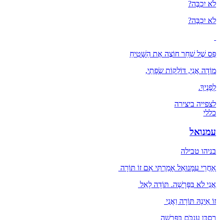
לֹא יִכְבֶּה?
לֹא יִכְבֶּה?
פַּס שֶׁל שַׁחַר חוֹצֶה אֶת הַשָּׁטִיחַ
מוֹדׇה אֲנִי, דּוֹלְקוֹת שְׂפָתַי,
לְפָנֶיךָ.
לצפייה ביצירה
כללי
עמנואל
בניהו טבילה
אַחֲרֵי עִמָּנוּאֵל אָמַרְתִּי אִם זוֹ תּוֹרָה
אֲנִי לֹא בַּפָּרָשָׁה. תּוֹדָה לָאֵל
זוֹ אֵינָהּ תּוֹרָה וַאֲנִי
רַסְבַּן עַנְכֹּם בַּפָּרָשָׁה