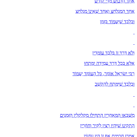
אֶחָד הַלָּבוּשׁ מַדֵּי קוֹדֶשׁ
אֶחָד הַמְגֻלְחָצ וְאֶחָד שֶׁאֵינוֹ מְגֻלְחָצְ
וּבִלְבַד שֶׁיַּעֲמוֹד בַּזְמַן
וְלֹא דֶּרֶךְ זוֹ בִּלְבַד עוֹמְדִין
אֶלָּא בְּכָל דֶּרֶךְ עֲמִידָה יִמָּתְחוּ
רַבִּי יִשְׂרָאֵל אוֹמֵר, כָּל הָעוֹמֵד יַעֲמוֹד
וּבִלְבַד שֶׁיִּמָּתַח לְהַקְשֵׁב
מִשֶּׁבָּאוּ הַמְּאַחֲרִין הִתְחִילוּ מְקַלְקְלִין הַזְּמַנִּים
הִתְקִינוּ שֶׁיִּהְיוּ רָצִין לַקִּיר וְחוֹזְרִין
אָמְרוּ חֲכָמִים אַף זוֹ הָיוּ עוֹשִׂין