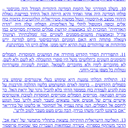
10. בשלב המודרני של הקמת המדינה היהודית המודל היה מוניסטי –
פולחן המדינה היה אחד ואחיד והיא הייתה האל היחיד כמייצגת גאולת
היהודי ממצב א-היסטורי ונטול ממשות מטיריאלית קולקטיבית בדמות כוח
אלים וכופה (מונופול לוקלי על האלימות). הפולחן שלה היה "הדת
האזרחית" המוכרת לנו באמצעות קדושת סמלים ומוסדות מסויימים כמו
צה"ל ובאמצעות מושגים-מסמנים לשוניים כגון 'ממלכתיות' ו'ציונות'
(שאלה פתוחה היא האם המוניזם המרכסיסטי ביחס למדינה ירש
מהיהדות או שהיהודים בעת ההיא ירשו ממנו, אולם היינו הך מבחינתנו).
11. התפוררות הסדר הקדוש מותירה את המושגים והמוסדות, הסמלים
והסימנים השונים כ'תלושים' משל היו סופרי ההשכלה, לא לשם ולא לשם,
לא מחוברים לימין ולא מחוברים לשמאל, תבניות לשוניות ומשרדיות
נטולות כל מצפן ערכי-רוחני.
12. התולדה הבלתי נמנעת היא שימוש בעלי אינטרסים שימוש ציני
בסמלים הקדושים – בדומה לאדם המשתמש בלשון ההלכה והרבנות על
מנת להגיע לעמדת כוח בממסד הדתי בלא להכיל גרגר של יראת האל. כך
מגוייס הפנתאון, מגוייסים הסמלים ומגוייסים המוסדות לטובת אינטרסים
אישיים צרים של אנשים אשר נמצאים 'מעבר לטוב ולרע' בכל הנוגע
ליחסם אל הסמלים. הנה עתה נעמיק אל 'המקומי' או כלשונו של בודריאר
"אם ברצוננו להבין משהו בנידון, הבה נביט מעט מעבר לטוב ולרע".
13. האליטה הישראלית הוותיקה נמצאת בתהליך מתמשך של 'רצח אב'.
הדבר משתקף בספרות, בשירה ובמחזאות העברית כפי שמוכיח פרופסור