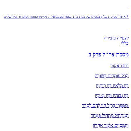
* אחרי פסיקת בג"ץ בעניינן של בנות בית הספר בעמנואל התקיימו הפגנות סוערות בירושלים
לצפייה ביצירה
כללי
מסכת צה"ל פרק ב
נתן ראקוב
הַכֹּל עוֹמְדִים בַּשּׁוּרָה
בֵּין מְלֵאִין בֵּין רֵיקָנִין
בֵּין גְּבוֹהִין וּבֵין נְמוּכִין
וּמִסְּפָּרֵי בַּרְזֶל הָיוּ לָהֶם לְסַדֵּר
הַמַּתְחִיל מַתְחִיל בְּאֶחָד
וְהַמְּסַיֵּים אוֹמֵר אַחֲרוֹן