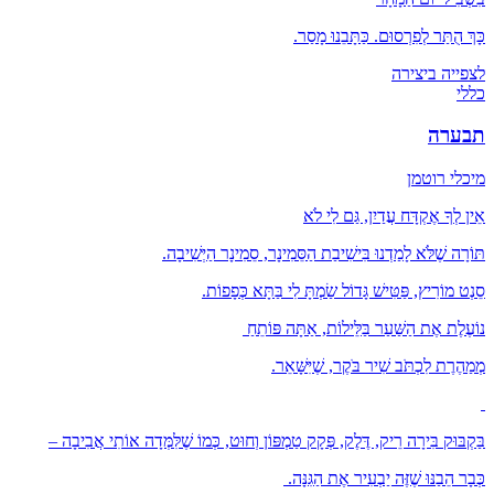
כָּךְ הֻתַּר לְפִרְסוּם. כַּתָּבֵנוּ מָסַר.
לצפייה ביצירה
כללי
תבערה
מיכלי רוטמן
אֵין לְךָ אֶקְדָּח עֲדַיִן, גַּם לִי לֹא
תּוֹרָה שֶׁלֹּא לָמַדְנוּ בִּישִׁיבַת הַסֵּמִינָר, סֵמִינָר הַיְּשִׁיבָה.
סֵנְט מוֹרִיץ, פַּטִּישׁ גָּדוֹל שַׂמְתָּ לִי בַּתָּא כְּפָפוֹת.
נוֹעֶלֶת אֶת הַשַּׁעַר בַּלֵּילוֹת, אַתָּה פּוֹתֵחַ
מְמַהֶרֶת לִכְתֹּב שִׁיר בֹּקֶר, שֶׁיִּשָּׁאֵר.
בַּקְבּוּק בִּירָה רֵיק, דֶּלֶק, פְּקָק טַמְפּוֹן וְחוּט, כְּמוֹ שֶׁלִּמְּדָה אוֹתִי אֲבִיבָה –
כְּבָר הֵבַנּוּ שֶׁזֶּה יַבְעִיר אֶת הַגִּנָּה.