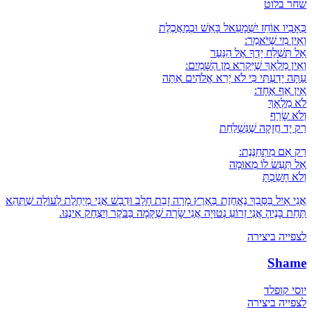
שחר בלוט
כְּאָבִיו אוֹחֵז יִשְׁמָעֵאל בָּאֵשׁ וּבְמַאֲכֶלֶת
וְאֵין מִי שֶׁיֹּאמַר:
אַל תִּשְׁלַח יָדְךָ אֶל הַנַּעַר
וְאֵין מַלְאָךְ שֶׁיִּקְרָא מִן הַשָּׁמַיִם:
עַתָּה יָדַעְתִּי כִּי לֹא יְרֵא אֱלֹהִים אַתָּה
אֵין אַף אֶחָד:
לֹא מַלְאָךְ
וְלֹא שָׂרַף
רַק יָד חֲזָקָה שֶׁנִּשְׁלַחַת
רַק אֵם מִתְחַנֶּנֶת:
אַל תַּעַשׂ לוֹ מְאוּמָה
וְלֹא חָשַׂכְתָּ
אֲנִי אַיִל בַּסְּבַךְ נֶאֱחֶזֶת בְּאֶרֶץ מָרָה זָבַת חָלָב וּדְבָשׁ אֲנִי מְיַחֶלֶת לְעוֹלָה שֶׁתְּהֵא
תַּחַת בָּנֶיהָ אֲנִי זְרוֹעַ נְטוּיָה אֲנִי שָׂרָה שֶׁקָּמָה בַּבֹּקֶר וְיִצְחָק אֵינֶנּוּ.
לצפייה ביצירה
Shame
יוסי קופלד
לצפייה ביצירה