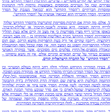
'סדר קדוש' של קודים מוסריים – ערכיים. התרבות ו'הסדר הקדוש' בלתי
נפרדים שכן כל הערכים מבוססים באמצעות נורמות לידי התנהגות
ומוסדות חברתיים ו"הסדר הקדוש" הוא 'בבואה' נשגבת של הסדר
החברתי, הסדר החברתי הוא 'בבואה' אנושית של "הסדר הקדוש".
5. אולם, מה קורה אם תרבות מסויימת 'מתגרשת' מ'הסדר הקדוש' שלה?
לרייף הייתה תשובה, היא נעשית ל'אנטי-תרבות' או 'שלילת-תרבות'.
באופן אירוני רייף מציין מפורשות כי אין מצב זה קיים אלא בעת תהליך
התפוררות 'הסדר הקדוש' בקרב האליטות שהחזיקו בו – זהו מצב דעיכה,
דקדנציה, ריקבון שקיים אך ורק בעת התפרקות מושא הרקב, ועם תום
תהליך ההתפרקות יתפוגג גם המצב הזה. אין ספק שככל גופה המתעכלת
ונאכלת מבפנים-אל-החוץ נפלטים גזים מסוכנים, אשר במקרה האנושי
נשענים בעיקר על יצרים קמאיים ומיניים אולם, אין זה נושא עיסוקנו –
"הסדר הקדוש" של החברה הישראלית קורס.
6. בעידן המודרני התרחש תהליך חילון רחב היקף בעולם המערבי ובו
הפרדה של הסדר המדיני-חברתי מהסדר הקדוש או, מנקודת מבט הפוכה,
קידוש הסדר האזרחי והאללת המדינה כגוף אומניפוטנטי (כל-יכול).
הדוגמה הבולטת היא צרפת שם הומרה הדת הקתולית ב'דת התבונה'
אותה לבשה המדינה; לשון אחרת, הסדר איננו ציווי או תכנית 'אלוהית'
בעלת לגיטימציה שמעל-לאדם כי אם סדר שנובע מתוך תבונת האדם.
הכלי הגדול ביותר שיצר האדם איננו מכונת חפירה או כלי תעבורה אלא
מדינה ביורוקרטית, מערכת ענק בלתי נתפסת בהיקפה ועוצמתה של
חלוקת עבודה מתוכננת – להלן הביורוקרטיה והמדינה המודרנית.
7. בריה"מ מחד, מדינת המשרד הגרמנית של הרייך השני מן הצד השני