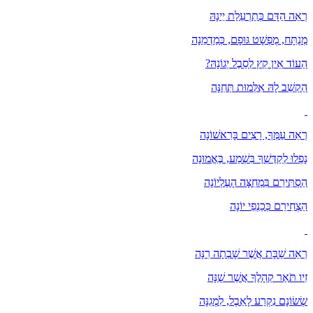
רְאֵה הַדָּם כְּתַרְעֵלַת יֵינָהּ
מְנֻתָּח, מֻפְשָׁט גּוּפָם, כְּמַדְמֵנָה
הַעוֹד אֵין קֵץ לְסֵבֶל יְגוֹנָהּ?
הַקְשֵׁב לָהּ אִלְּמוּת תְּחִנָּה
רְאֵה עַמְּךָ, רָצִים בָּרִאשׁוֹנָה
נָפְלוּ לְקַדֶּשְׁךָ בִּשְׁמַע, בֶּאֱמוּנָה
הַסְתִּירֵם בִּמְחִצָּה הָעֶלְיוֹנָה
הַצְחִירֵם כְּכַנְפֵי יוֹנָה
רְאֵה שַׁבָּת אֲשֶׁר שָׁבְתָה רִנָּה
זִיו תֹּאַר קְהָלֶךָ אֲשֶׁר שֻׁנָּה
שְׂשׂוֹנָם נִקְרַע לָאֵבֶל, לִמְגִנָּה