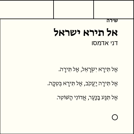
שירה
אל תירא ישראל
דני אדמסו
אַל תִּירָא יִשְׂרָאֵל, אַל תִּירָה.
אַל תִּירָה יַעֲקֹב, אַל תִּירָא בְּטֵקָה.
אַל תִּגַּע בַּנַּעַר, אֲדוֹנִי הַשּׁוֹטֵר.
אַל תִּירָא יִשְׂרָאֵל, מִיּוֹסֵף הַנַּעַר.