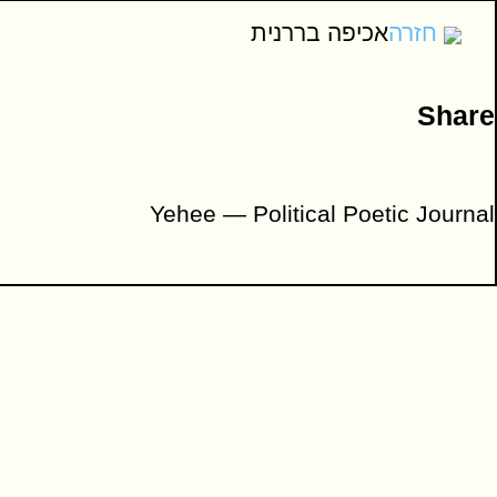
אַל תִּירָא יִשְׂרָאֵל, אַל תִּירָה בִּיהוּדָה.
חזרה
אכיפה בררנית
אַל תִּירָה בַּנַּעַר, בְּיוֹסֵף אָחִיךָ.
Share
כֵּן תִּירָא יוֹסֵף, כֵּן תִּירָא בְּנִי יְהוּדָה.
כְּגוּר אַרְיֵה אַתָּה, בָּשָׂר וָדָם.
Yehee — Political Poetic Journal
בְּרַח!
אַל תִּירָא, אֲדוֹנִי הַשּׁוֹטֵר.
פָּשׁוּט, אַל תִּירָה שׁוּב בְּנֶבְסוּ.
הַכְּלִי, הַיֶּלֶד לֹא צַעֲצוּעַ.
אָנָּא, אַל תִּירָה אֲדוֹנִי.