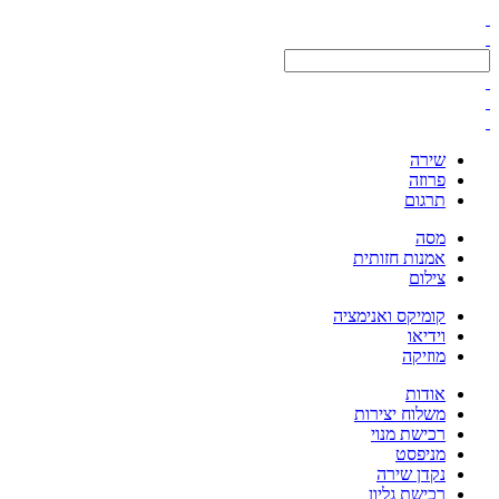
שירה
פרוזה
תרגום
מסה
אמנות חזותית
צילום
קומיקס ואנימציה
וידיאו
מוזיקה
אודות
משלוח יצירות
רכישת מנוי
מניפסט
נקדן שירה
רכישת גליון