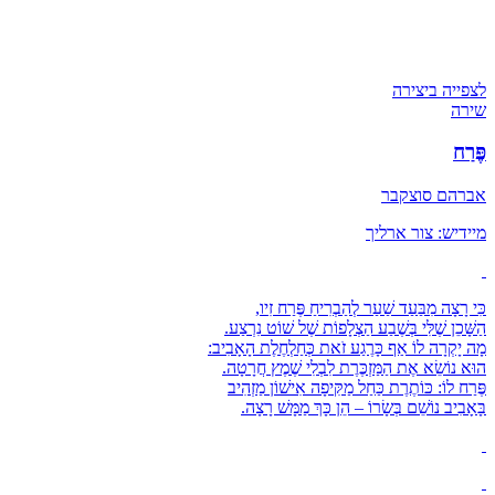
לצפייה ביצירה
שירה
פֶּרַח
אברהם סוצקבר
מיידיש: צור ארליך
כִּי רָצָה מִבַּעַד שַׁעַר לְהַבְרִיחַ פֶּרַח זִיו,
הַשָּׁכֵן שֶׁלִּי בְּשֶׁבַע הַצְלָפוֹת שֶׁל שׁוֹט נִרְצַע.
מָה יָקְרָה לוֹ אַף כָּרֶגַע זֹאת כְּחַלְחֶלֶת הָאָבִיב:
הוּא נוֹשֵׂא אֶת הַמַּזְכֶּרֶת לִבְלִי שֶׁמֶץ חֲרָטָה.
פֶּרַח לוֹ: כּוֹתֶרֶת כַּחַל מַקִּיפָה אִישׁוֹן מַזְהִיב
בָּאָבִיב נוֹשֵׁם בְּשָׂרוֹ – הֵן כָּךְ מַמָּשׁ רָצָה.