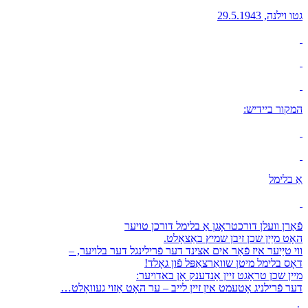
גטו וילנה, 29.5.1943
המקור ביידיש:
אַ בלימל
פֿאַרן וועלן דורכטראָגן אַ בלימל דורכן טויער
האָט מיַין שכן זיבן שמיץ באַצאָלט.
ווי טיַיער איז פֿאַר אים אצינד דער פֿרילינגל דער בלויער, –
דאָס בלימל מיטן שוואַרצאַפּל פֿון גאָלד!
מיין שכן טראָגט זיין אָנדענק אָן באדויער:
דער פֿרילניג אָטעמט אין זיין לייב – ער האָט אַזוי געוואָלט…