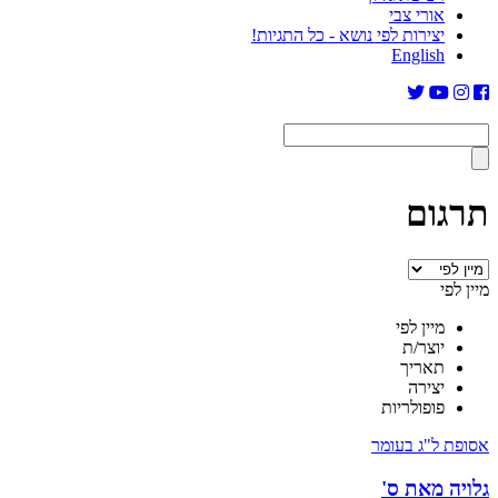
אורי צבי
יצירות לפי נושא - כל התגיות!
English
תרגום
מיין לפי
מיין לפי
יוצר/ת
תאריך
יצירה
פופולריות
אסופת ל"ג בעומר
גלויה מאת ס'