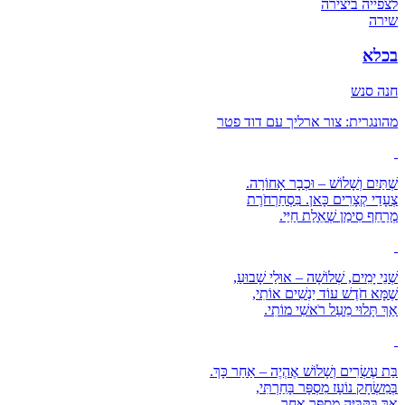
לצפייה ביצירה
שירה
בכלא
חנה סנש
מהונגרית: צור ארליך עם דוד פטר
שְׁתַּיִם וְשָׁלוֹשׁ – וּכְבָר אָחוֹרָה.
צְעָדַי קְצָרִים כָּאן. בִּסְחַרְחֹרֶת
מְרַחֵף סִימַן שְׁאֵלַת חַיַּי.
שְׁנֵי יָמִים, שְׁלוֹשָׁה – אוּלַי שָׁבוּעַ,
שֶׁמָּא חֹדֶשׁ עוֹד יַנְשִׁים אוֹתִי,
אַךְ תָּלוּי מֵעַל רֹאשִׁי מוֹתִי.
בַּת עֶשְׂרִים וְשָׁלוֹשׁ אֶהְיֶה – אַחַר כָּךְ.
בְּמִשְׂחָק נוֹעָז מִסְפָּר בָּחַרְתִּי,
אַךְ בַּקֻּבִּיָּה מִסְפָּר אַחֵר.