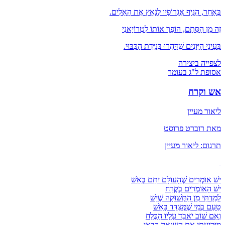
בְּאַחֵר, הֵנִיף אֶגְרוֹפָיו לְנָאֵץ אֶת הָאֵלִים.
זֶה מִן הַסְּתָם, הוֹפֵךְ אוֹתוֹ לִטְרוֹיָאנִי
בְּעֵינֵי הַיְּוָנִים שֶׁדָּהֲרוּ בְּנַיֶּדֶת הַכִּבּוּי.
לצפייה ביצירה
אסופת ל"ג בעומר
אש וקרח
ליאור מעיין
מאת רוברט פרוסט
תרגום: ליאור מעיין
יֵשׁ אוֹמְרִים שֶׁהָעוֹלָם יִתַּם בְּאֵשׁ
יֵשׁ הָאוֹמְרִים בְּקֶרַח
לָמַדְתִּי מִן הַתְּשׁוּקָה שֶׁיֵּשׁ
טַעַם בְּמִי שֶׁמְּצַדֵּד בָּאֵשׁ
וְאִם שׁוֹב יֹאבַד עָלָיו הַכֶּלַח
מִיְּדִיעָתִי אֶת השנאָה כְּדַאי