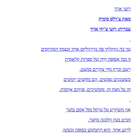
רועי ארד
מאת צ'רלס סימיק
עברית: רועי צ'יקי ארד
עַד כֹּה נִתְקַלְתִּי פֹּה בְּוִירְגִּילִיּוּס אֶחָד וּבְצֶמֶד הוֹמֶרוּסִים
זוֹ כְּמוֹ אֲסוּפָה חַיָּה שֶׁל סִפְרוּת קְלָאסִית
רַעַם וּבָרָק מִדֵּי צָהֳרַיִם כִּמְעַט.
כְּשֶׁשְּׁכֵנִים נִפְגָּשִׁים, הֵם מוֹחֲצִים יַתּוּשִׁים
זֶה עַל מֵצַח זֶה, וּמַמְשִׁיכִים, פְּנֵיהֶם אֲדֻמּוֹת.
אֲנִי מִשְׂתָּרֵעַ עַל עַרְסָל מוּל אָסָם בּוֹעֵר
מַבִּיט בְּעֵץ הַלִּבְנֶה בֶּחָצֵר.
לְרֶגַע אֶחָד, הוּא הִתְגּוֹשֵׁשׁ בְּסוּפָה וּבֶעָשָׁן,