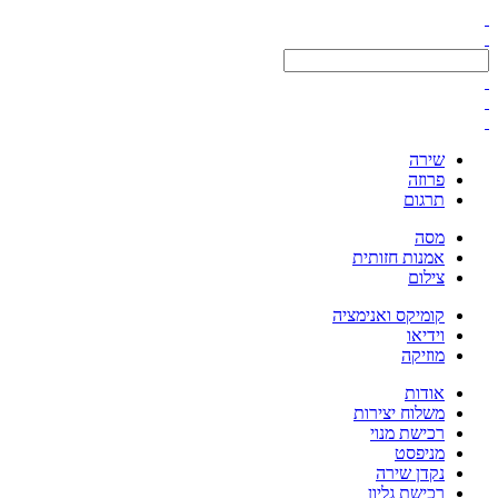
שירה
פרוזה
תרגום
מסה
אמנות חזותית
צילום
קומיקס ואנימציה
וידיאו
מוזיקה
אודות
משלוח יצירות
רכישת מנוי
מניפסט
נקדן שירה
רכישת גליון