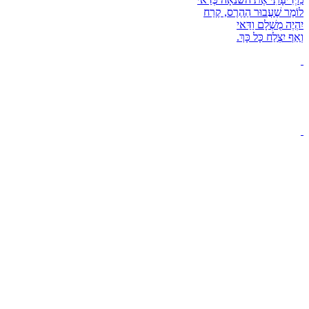
לוֹמַר שֶׁעֲבוּר הַהֶרֶס, קֶרַח
יִהְיֶה מֻשְׁלָם וַדַּאי
וְאַף יִצְלַח כָּל כָּךְ.