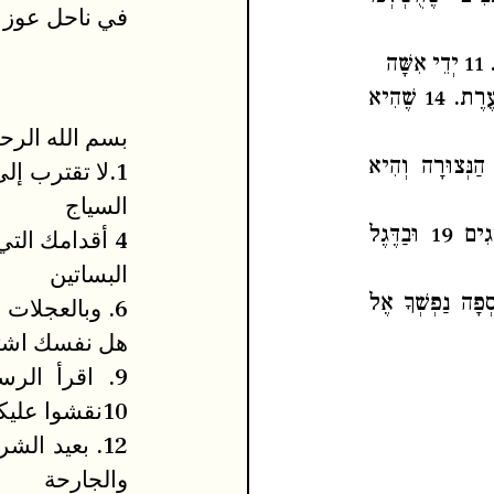
في ناحل عوز
כָּתְבוּ אוֹתָם 12 חֲמָסָהּ עָלֶיךָ 13 וְקִנְאָתָהּ בּוֹעֶרֶת. 14 שֶׁהִיא
بسم الله الرح
ְהִיא הַפֶּצַע. 16 שֶׁהִיא הַנְּצוּרָה וְהִיא
السياج
17 וְהִיא הַמָּצוֹר. 18 נִשְׁבַּעְתִּי בְּפִיחַ הַצְּמִיגִים 19 וּבַדֶּגֶל
البساتين
זוֹ הַנֶּחְפֶּרֶת 21 כִּי נִכְסְפָה נַפְשְׁךָ אֶל
هل نفسك اشتا
9. اقرأ الر
10نقشوا عليكم النُدب المُفحّمة .11 أيدي المرأة كتبتها
والجارحة