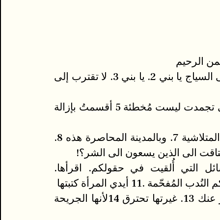
من الرحيم
1.لا تقترب إلى السياج يا بني 2. يا بني 3. لا تقترب إلى
4 أقدامك التي تجمدت ليست مُخطئة 5 أقسمتُ بإزالة
6. وبالعجلات المتلاشية 7. وبالمدينة المحاصرة هذه 8.
قت الى الذين يسعون الى الشر؟!
سائل التي أُلقيت في حقولكم. اقرأها.
12. بعيد الشر عنك 13. غيرتها تحترق 14لأنها الجريحة