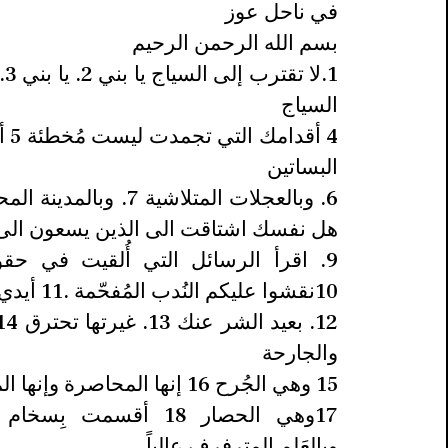
في ناحل عوز
بسم الله الرحمن الرحيم
1.ل
السياج
4 أق
البساتين
هل نفسك اشتاقت الى الذين يسعون الى
9. اقرأ الرسائل التي أُلقيت في حقول
10نقشوا عليكم النُدب المُفحّمة .11 أيدي المرأة كتبتها
والجارحة
15 وهي الجُرح 16 إنها المحاصرة وإنها المتكونة
وبالعَلم المترفرف عالياً