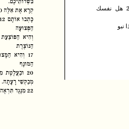
בִּשְׂדוֹתֵיכֶם.
20 وبالظلامِ هذا النفقِ الذي يُحفر 21 هل نفسك
קְרָא אֶת אֵלֶּה 10 שֶׁהוֹתִירוּ בָּכֶם צַלְּקוֹת פֶּחָם. 11 יְדֵי אִשָּׁה
הַפְּצוּעָה
הַנּוֹצֶרֶת
הַמּוּנָף
מְבַקְּשֵׁי רָעָתָהּ.
22 מִנֶּגֶד תִּרְאֶה וְאַל תָּבוֹא 23 זֶה נְבוֹ