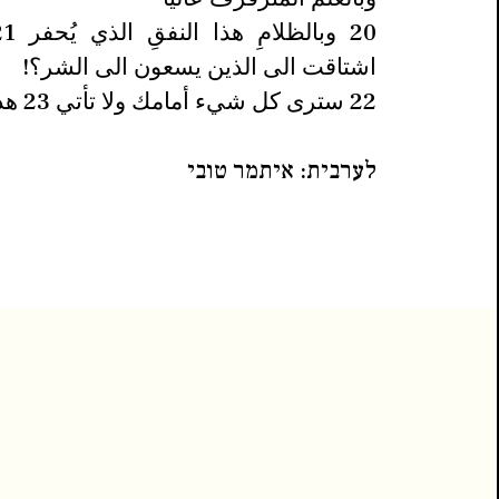
اشتاقت الى الذين يسعون الى الشر؟!
22 سترى كل شيء أمامك ولا تأتي 23 هذا نبو
לערבית: איתמר טובי