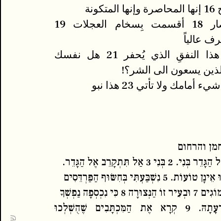
17وهي الحصار 18 أقسمت بِسخام العجلات 19
رف عالياً
20 وبالظلامِ هذا النفقِ الذي يُحفر 21 هل نفسك
ذين يسعون الى الشر؟!
מן והרחום
אֶל מְבַקְּשֵׁי רָעָתָהּ. 9 קְרָא אֶת הַמִּכְתָּבִים שֶׁהֻשְׁלְכוּ