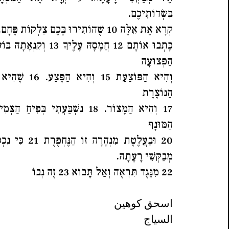
בִּשְׂדוֹתֵיכֶם.
קְרָא אֶת אֵלֶּה 10 שֶׁהוֹתִירוּ בָּכֶם צַלְּקוֹת פֶּחָם. 11 יְדֵי אִשָּׁה
הַפְּצוּעָה
וְהִיא הַפּוֹצַעַת 15 ו
הַנּוֹצֶרֶת
הַמּוּנָף
20 וּבַעֲלֶטֶת מִנְהָרָה 
מְבַקְּשֵׁי רָעָתָהּ.
22 מִנֶּגֶד תִּרְאֶה וְאַל תָּבוֹא 23 זֶה נְבוֹ
اسحق كوهين
السياج