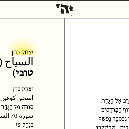
אודות
יצחק כהן
السياج (
טובי)
יצחק כהן
اسحق كوهين
סורה 70 הַגָּדֵר
سورة 70 السياج
המשך קריאה
כתבים נוס
בְּנַחַל עֹז
הַמִּכְתָּבִים שֶׁהֻשְׁלְכוּ