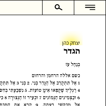
אודות
יצחק כהן
הגדר
בְּנַחַל עֹז
בשם אללה הרחמן והרחום
1 אַל תִּתְקָרֵב אֶל הַגָּדֵר בְּנִי. 2 בְּנִי 3 אַל תִּתְקָרֵב אֶל הַגָּדֵר.
4 רַגְלֶיךָ שֶׁקָּפְאוּ אֵינָן טוֹעוֹת. 5 נִשְׁבַּעְתִּי בְּחִשּׂוּף הַפַּרְדֵּסִים
6 וּבַצְּמִיגִים הַנְּמוֹגִים 7 וּבְעִיר זוֹ הַנְּצוּרָה 8 כִּי נִכְסְפָה נַפְשְׁךָ
המשך קריאה
כתבים נוספים
אֶל מְבַקְּשֵׁי רָעָתָהּ. 9 קְרָא אֶת 