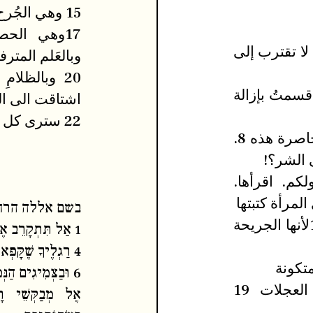
15 وهي الجُرح 16 إنها المحاصرة وإنها المتكونة
ا تقترب إلى السياج يا بني 2. يا بني 3. لا تقترب إلى
وبالعَلم المترف
دامك التي تجمدت ليست مُخطئة 5 أقسمتُ بإزالة
اشتاقت الى ال
22 سترى كل شيء أمامك ولا تأتي 23 هذا نبو
6. وبالعجلات المتلاشية 7. وبالمدينة المحاصرة هذه 8.
 الشر؟!
كم. اقرأها.
בשם אללה הרח
12. بعيد الشر عنك 13. غيرتها تحترق 14لأنها الجريحة
1 אַל תִּתְקָרֵב אֶל הַגָּדֵר בְּנִי. 2 בְּנִי 3 אַל תִּתְקָרֵב אֶל הַגָּדֵר.
4 רַגְלֶיךָ שֶׁקָּפְאוּ אֵינָן טוֹעוֹת. 5 נִשְׁבַּעְתִּי בְּחִשּׂוּף הַפַּרְדֵּסִים
6 וּבַצְּמִיגִים הַנְּמוֹגִים 7 וּבְעִיר זוֹ הַנְּצוּרָה 8 כִּי נִכְסְפָה נַפְשְׁךָ
17وهي الحصار 18 أقسمت بِسخام العجلات 19