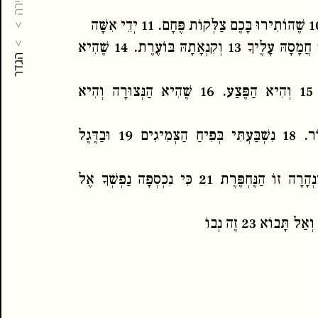
שירה
כָּתְבוּ אוֹתָם 12 חֲמָסָהּ עָלֶיךָ 13 וְקִנְאָתָהּ בּוֹעֶרֶת. 14 שֶׁהִיא
הגדר
וְהִיא הַפּוֹצַעַת 15 וְהִיא הַפֶּצַע. 16 שֶׁהִיא הַנְּצוּרָה וְהִיא
17 וְהִיא הַמָּצוֹר. 18 נִשְׁבַּעְתִּי בְּפִיחַ הַצְּמִיגִים 19 וּבַדֶּגֶל
20 וּבַעֲלֶטֶת מִנְהָרָה זוֹ הַנֶּחְפֶּרֶת 21 כִּי נִכְסְפָה נַפְשְׁךָ אֶל