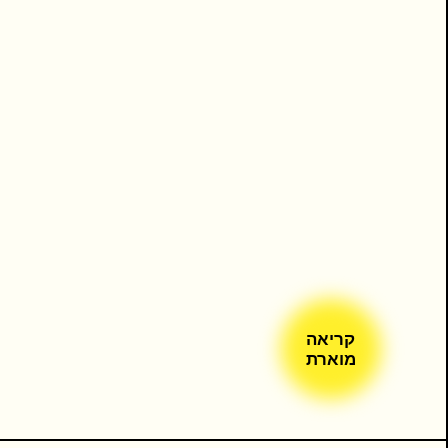
קריאה
מוארת