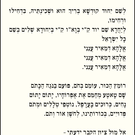
לְשֵׁם יִחוּד קוּדְשָׁא בְּרִיךְ הוּא וּשְׁכִינְתֵּיהּ, בִּדְחִילוּ
וּרְחִימוּ,
לְיַחֲדָא שֵׁם יוד קֵ"י בְּוָא"ו קֵ"י בְּיִחוּדָא שְׁלִים בְּשֵׁם
כָּל יִשְׂרָאֵל
אֱלָהָא דְּמֵאִיר עֲנֵנִי
אֱלָהָא דְּמֵאִיר עֲנֵנִי
אֱלָהָא דְּמֵאִיר עֲנֵנִי.
רוֹמֵץ הַכּוּר, עוֹמֵם בְּחֹם, פּוֹעֵם בַּנֹּגַהּ הַכָּתֹם
שָׁם טָאטֶע מְחַמֵּם אֶת אֶפְרוֹחָיו, יָתוֹם יָתוֹם
נָחִים, כְּרוּכִים בָּעֲרָפֶל, נוֹטְפֵי טְלָלִים וּמְתֹם
פְּדוּיִים, בְּכוֹרוֹתֵינוּ, לְחֹשֶׁן אוֹר וְתֹם.
אֶל מוּל צִיּוּן הַקֶּבֶר יָדַעְתִּי –