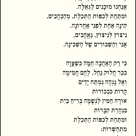
אֲנַחְנוּ מוּכָנִים לַגְּאֻלָּה.
וּמִתַּחַת לְכִפּוֹת הַתְּכֵלֶת, מְהַבְהֲבִים,
קִינָה אַחַת לִפְנֵי אַחֲרוֹנָה.
נִיצוֹץ לְנִיצוֹץ, נֶאֱהָבִים,
אֲנִי וְהַשְּׁבּוּרִים שֶׁל הַשְּׁכִינָה.
כִּי רַק הָאַהֲבָה חַמָּה כְּשַׁעֲוָה
כִּכַּר חֲלוּק נַחַל, לֶחֶם חֲמִימָה
וְאֶל נָגְהָהּ נִמְתַּח יָדַיִם
קָרוֹת כִּבְכוֹרוֹת
אוֹרָהּ חַמִּין לַנְּשָׁמָה בְּרֵיחַ בַּיִת
בִּנְהָרַת קְבָרוֹת
וּמִתַּחַת לְכִפּוֹת הַתְּכֵלֶת
מִתְחַשְּׁרוֹת: