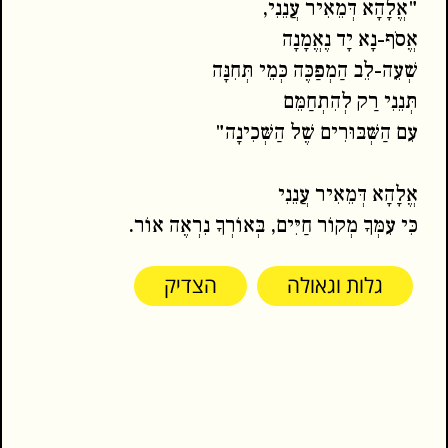
"אֱלָהָא דְּמֵאִיר עֲנֵנִי,
אֱסֹף-נָא יָד נֶאֱמָנָה
שְׁעֵה-לֵב הַמְפַכֶּה כְּמֵי תְּחִנָּה
תְּנֵנִי רַק לְהִתְחַמֵּם
עִם הַשְּׁבּוּרִים שֶׁל הַשְּׁכִינָה"
אֱלָהָא דְּמֵאִיר עֲנֵנִי
כִּי עִמְּךָ מְקוֹר חַיִּים, בְּאוֹרְךָ נִרְאֶה אוֹר.
גלות וגאולה
הצדיק