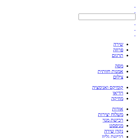
שירה
פרוזה
תרגום
מסה
אמנות חזותית
צילום
קומיקס ואנימציה
וידיאו
מוזיקה
אודות
משלוח יצירות
רכישת מנוי
מניפסט
נקדן שירה
רכישת גליון