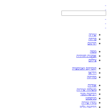
שירה
פרוזה
תרגום
מסה
אמנות חזותית
צילום
קומיקס ואנימציה
וידיאו
מוזיקה
אודות
משלוח יצירות
רכישת מנוי
מניפסט
נקדן שירה
רכישת גליון