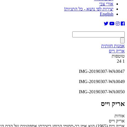
אורי צבי
יצירות לפי נושא - כל התגיות!
English
אמנות חזותית
אריק וייס
טוטפות
24
1
IMG-20190307-WA0047
IMG-20190307-WA0049
IMG-20190307-WA0050
אריק וייס
אודות
אריק וייס
אריק וייס (1965) הוא אמן רב-תחומי הבוחן ביצירתו אספקטים ש