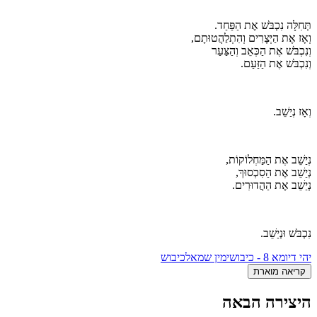
תְּחִלָּה נִכְבֹּשׁ אֶת הַפַּחַד.
וְאָז אֶת הַיְּצָרִים וְהִתְלַהֲטוּתָם,
וְנִכְבֹּשׁ אֶת הַכְּאֵב וְהַצַּעַר
וְנִכְבֹּשׁ אֶת הַזַּעַם.
וְאָז נְיַשֵׁב.
נְיַשֵׁב אֶת הַמַּחְלוֹקוֹת,
נְיַשֵׁב אֶת הַסִכְסוּךְ,
נְיַשֵׁב אֶת הַהֲדוּרִים.
נִכְבֹּשׁ וּנְיַשֵׁב.
יהי דיומא 8 - כיבוש
ימין שמאל
כיבוש
קריאה מוארת
היצירה הבאה