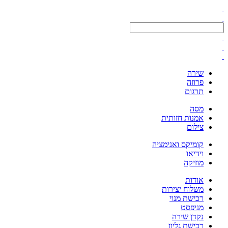
שירה
פרוזה
תרגום
מסה
אמנות חזותית
צילום
קומיקס ואנימציה
וידיאו
מוזיקה
אודות
משלוח יצירות
רכישת מנוי
מניפסט
נקדן שירה
רכישת גליון