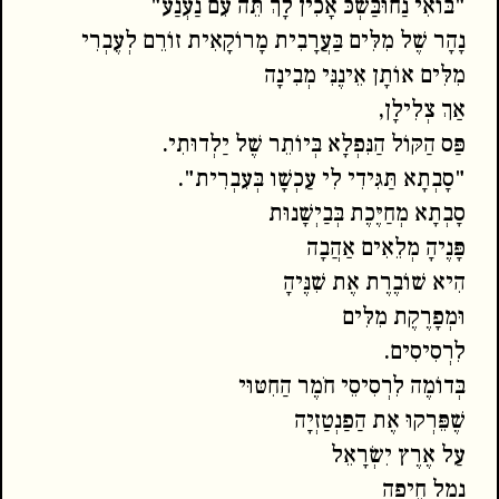
"בּוֹאִי נַחוּבַּשְׁכּ אָכִין לָךְ תֵּה עִם נַעְנַע"
נָהָר שֶׁל מִלִּים בַּעֲרָבִית מָרוֹקָאִית זוֹרֵם לְעֶבְרִי
מִלִּים אוֹתָן אֵינֶנִּי מְבִינָה
אַךְ צְלִילָן,
פַּס הַקּוֹל הַנִּפְלָא בְּיוֹתֵר שֶׁל יַלְדוּתִי.
"סָבְתָא תַּגִּידִי לִי עַכְשָׁו בְּעִבְרִית".
סָבְתָא מְחַיֶּכֶת בְּבַיְשָׁנוּת
פָּנֶיהָ מְלֵאִים אַהֲבָה
הִיא שׁוֹבֶרֶת אֶת שִׁנֶּיהָ
וּמְפָרֶקֶת מִלִּים
לִרְסִיסִים.
בְּדוֹמֶה לִרְסִיסֵי חֹמֶר הַחִטּוּי
שֶׁפֵּרְקוּ אֶת הַפַנְטַזְיָה
עַל אֶרֶץ יִשְׂרָאֵל
נְמַל חֵיפָה