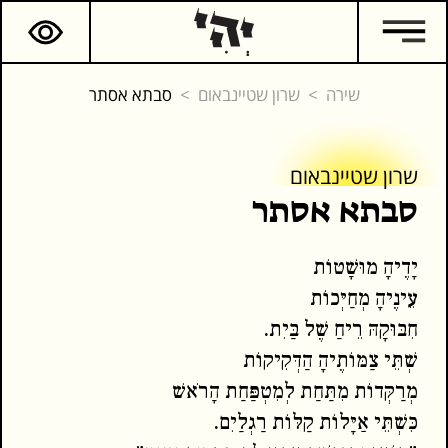
שירה
שרון שטיינבאום
סבתא אסתר
שרון שטיינבאום
שרון שטיינבאום
סבתא אסתר
יָדֶיהָ מוּשָׁטוֹת
המשך קריאה
כתבים נוספים
עֵינֶיהָ מְחַיְּכוֹת
חִבּוּקָהּ רֵיחַ שֶׁל בַּיִת.
שְׁתֵּי צַמּוֹתֶיהָ הַדְּקִיקוֹת
מְרַקְּדוֹת מִתַּחַת לְמִטְפַּחַת הָרֹאשׁ
כִּשְׁתֵּי אַיָּלוֹת קַלּוֹת רַגְלַיִם.