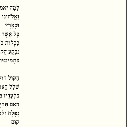
לָמָּה יֹאמְ
וֶאֱלֹהֵינוּ בּ
וּבָאָרֶץ
כָּל אֲשֶׁר 
כִּכְלוֹת כֹּח
נִבְקַע הַקְּ
בִּתְמִימוּתֵ
הַקּוֹל הוֹל
שְׁלַל הָעוֹ
בִּלְעָדָיו בּ
הַאִם תִּהְיֶ
נָפְלָה וְלֹ
קוּם