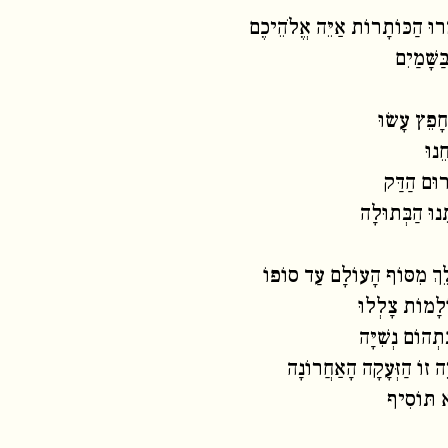
רוּ הַכּוֹתָרוֹת אַיֵּה אֱלֹהֵיכֶם
ַשָּׁמַיִם
חָפֵץ עָשׂוּ
ֵנוּ
רוּם הַדַּק
נוּ הַבְּתוּלָה
ֵךְ מִסּוֹף הָעוֹלָם עַד סוֹפוֹ
לָמוֹת צָלְלוּ
ִתְהוֹם נְשִׁיָּה
ה זוֹ הַזְּעָקָה הָאַחֲרוֹנָה
א תּוֹסִיף