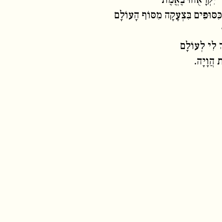
ִּסּוּפִים בִּצְעָקָה מִסּוֹף הָעוֹלָם
ךְ לִי לְעוֹלָם
ת הֲוָיָה.