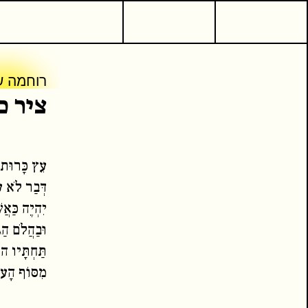
או
רוחמה ש
ציר כ
עֵץ כָּרוּת
דְּבַר לֹא ע
יִהְיֶה כַּאֲ
וּבַהֲלֹם הַגּ
המשך קריאה
כ
תַּחְתָּיו הו
מִסּוֹף הָעו