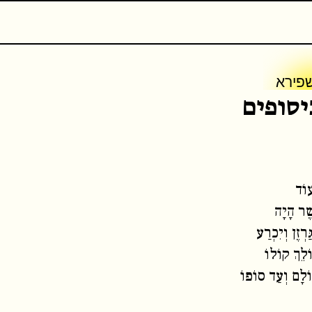
דות
פירא
יסופים
וֹד
שֶׁר הָיָה
ַרְזֶן וְיִכְרַע
תבים נוספים
ֹלֵךְ קוֹלוֹ
ֹלָם וְעַד סוֹפוֹ