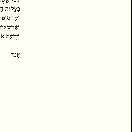
בַּעֲלוֹת הַכ
וְעַד סוֹפוֹ
וְאֵרַשְׂתִּי
וְיָדַעְתָּ אֶ
אָמֵן