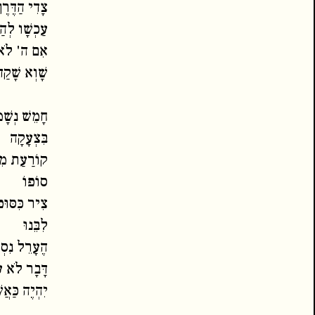
צָדִי הַדֶּרֶך
עַכְשָׁו לְהַג
אִם ה' לֹא 
שָׁוְא שָׁקַ
חָמֵשׁ נְשָׁ
בִּצְעָקָה
קוֹרַעַת מִס
סוֹפוֹ
צִיר כִּסּוּ
לִבֵּנוּ
הֶעָרֵל נִסְד
דָּבָר לֹא ע
יִהְיֶה כַּאֲ