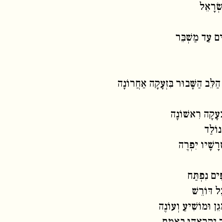
שְׂרָאֵל
ִים עַד מַשְׁבֵּר
ח הַלֵּב הַשָּׁבוּר בִּזְעָקָה אַחֲרוֹנָה
צְעָקָה רִאשׁוֹנָה
נוֹלַד
ָרָשָׁיו יִפְרֶה
ִים נִפְתַּח
ָל דּוֹרֵשׁ
ן וּמוֹשִׁיעַ וְעוֹנֶה
 יִקְרָאֻהוּ בֶאֱמֶת