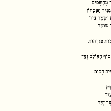
ְ מְחֻשָּׂפִים
ְבִּיר הַבִּטָּחוֹן
יִשְׁמָר צִיר
ד שׁוֹמֵר
מוֹת פּוֹרְחוֹת
ּוֹף הָעוֹלָם וְעַד
פִים חָסוּם
ַּק
וֹד
שֶׁר הָיָה