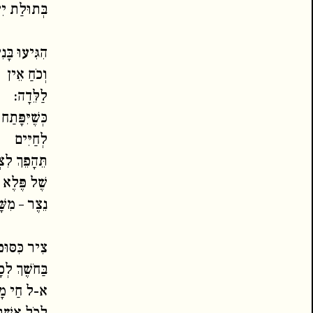
בְּתוּלַת יִ
הִגִּיעוּ בָּנ
וְכֹחַ אֵין
לַלֵּדָה:
כְּשֶׁיִּפָּתַ
לְחַיִּים
תֵּהָפֵךְ לִ
שֶׁל פֶּלֶא 
נֵצֶר – מִשּׁ
צִיר כִּסּוּפ
בַּחֹשֶׁךְ לְכ
א-ל חַי מָגֵ
לְכֹל אֲשֶׁר