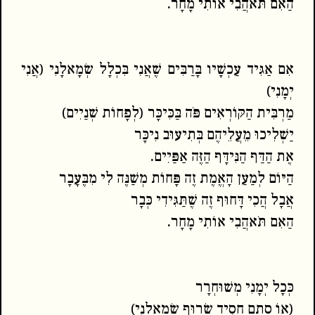
הַאִם תֹּאהֲבִי אוֹתִי מָחָר.
אִם אַגִּיד עַכְשָׁיו בָּרַבִּים שֶׁאֲנִי בִּכְלָל שְׂמָאלָנִי (אֲנִי
יְמָנִי)
מַרְבִּית הַקּוֹרְאִים פֹּה בַּכִּיכָּר (לְפָחוֹת שְׁנַיִים)
יַשְׁלִיכוּ מֵעֲלֵיהֶם בְּתִיעוּב נִיכָּר
אֶת הַדַּף הַנִּידָּף הַזֶּה אַפַּיִים.
הַיּוֹם לְמַעַן הָאֱמֶת זֶה פָּחוֹת מְשַׁנֶּה לִי מִבֶּעָבָר
אֲבָל הֲכִי דָּחוּף זֶה שֶׁתַּגִּידִי כְּבָר
הַאִם תֹּאהֲבִי אוֹתִי מָחָר.
כְּכָל יְמָנִי מְשׁוּחְרָר
(אוֹ סְתָם חָסִיד שָׂרוּף שְׂמָאלָנִי)