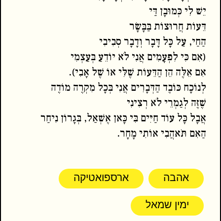
יֵשׁ לִי כְּמוּבָן דַּי
דֵּעוֹת חֲרוּצוֹת בַּבָּשָׂר
הַחַי, עַל כָּל דָּבָר וְדָבָר סְבִיבִי
(אִם כִּי לִפְעָמִים אֲנִי לֹא יוֹדֵעַ בְּעַצְמִי
אִם אֵלֶּה הֵן הַדֵּעוֹת שֶׁלִּי אוֹ שֶׁל אָבִי).
לְנוֹכָח כּוֹבֶד הַדְּבָרִים אֲנִי בְּכָל מִקְרֶה מוֹדֶה
שֶׁזֶּה לְגַמְרֵי לֹא רְצִינִי
אֲבָל כָּל עוֹד חַיִּים בִּי כָּאן אֶשְׁאַל, בְּגָרוֹן נִיחַר
הַאִם תֹּאהֲבִי אוֹתִי מָחָר.
אהבה
ארספואטיקה
ימין שמאל