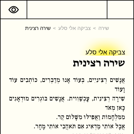
שירה
צביקה אלי סלע
שירה רצינית
צביקה אלי סלע
צביקה אלי סלע
שירה רצינית
אֲנָשִׁים רְצִינִיִים, בְּעוֹד אָנוּ מְדַבְּרִים, כּוֹתְבִים עוֹד
המשך קריאה
כתבים נוספים
וָעוֹד
שִׁירָה רְצִינִית, עָכְשַׁוִוית. אֲנָשִׁים בּוֹגְרִים מוּדְאָגִים
כָּאן מְאֹד
מִמִּלְחָמוֹת וַאֲפִילּוּ מִשָּׁלוֹם קַר.
אֲבָל אוֹתִי מַדְאִיג אִם תֹּאהֲבִי אוֹתִי מָחָר.