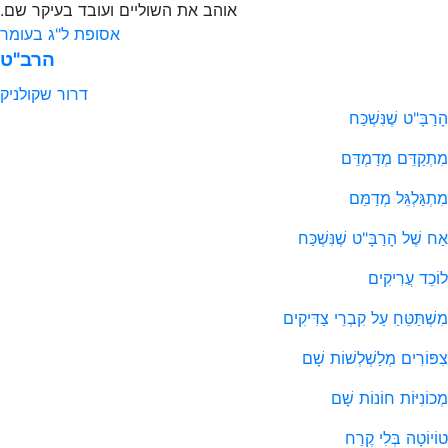
אוהב את השוליים ועובד בעיקר שם.
אסופת ל"ג בעומר
הרב"ט
דרור שקולניק
הָרַבָּ"ט שֶׁנִּשְׁכַּח
מִתְקַדֵּם מְדַמְדֵּם
מִתְגַּלְגֵּל מְדַמֵּם
אַח שֶׁל הָרַבָּ"ט שֶׁנִּשְׁכַּח
לוֹכֵד עֲרִיקִים
מִשְׁתַּטֵּחַ עַל קִבְרֵי צַדִּיקִים
צִפּוֹרִים מְלַשְׁלְשׁוֹת שָׁם
מְכוֹנִיּוֹת חוֹנוֹת שָׁם
טוֹיוֹטָה בְּלִי קֶרַח