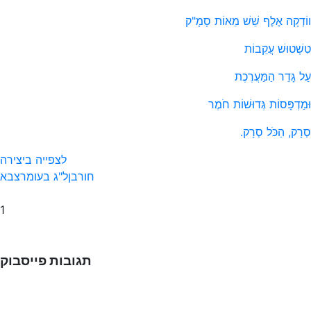
ווֹדְקָה אֶלֶף שֵׁשׁ מֵאוֹת סָמָ"ק
טִשְׁטוּשׁ עֲקֵבוֹת
עַל גָּדֵר הַמַּעֲרֶכֶת
וּמַדְפָּסוֹת גְּדוּשׁוֹת חֹמֶר
סְרָק, הַכֹּל סְרָק.
לצפייה ביצירה
חורבן
ל"ג בעומר
צבא
1
תגובות פייסבוק