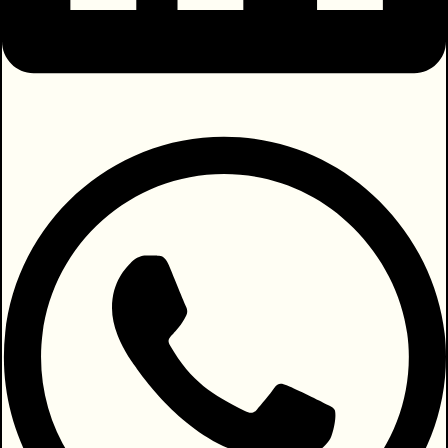
אדום וגדול. הסיר פתוח ומציץ מתוכו חזיר.
ביצירה המצויינת הזו האמנית מעבירה סיפור
של אנשים, כנראה מחייה שלה. אך יחד עם
היות היצירה סיפור, היא ללא ספק גם בעלת
אמירה פוליטית. היצירה מצויינת כי היא
מהפנטת, מצויירת היטב, ומיד מעוררת סערה
ריגשית גם במי שלעולם לא ישקול להכניס
חזיר למקרר הפרטי שלו.
מה קורה כאשר נמצא מולנו משהו שמצליח
לחדור לליבנו באופן ישיר, כמו סוס טרויאני,