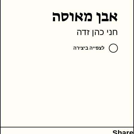
אבן מאוסה
אבל לא בגלל הבעייתיות של המסר הפוליטי.
חני כהן זדה
לצפייה ביצירה
צודקים המזהירים מפני שיממון, ואכן הזדמן
לי לראות די הרבה אמנות מעייפת מן הסוג
הזה. הם צודקים לא בגלל המסר, אלא בגלל
הבנאליות. בגלל החזרתיות. משום השימוש
בחומר שנלעס עד זרא, והוצג שוב ושוב בכל
במה, משרה סביבו יובש אפרורי ומרדים.
מה כוחה של אמנות טובה?
Share