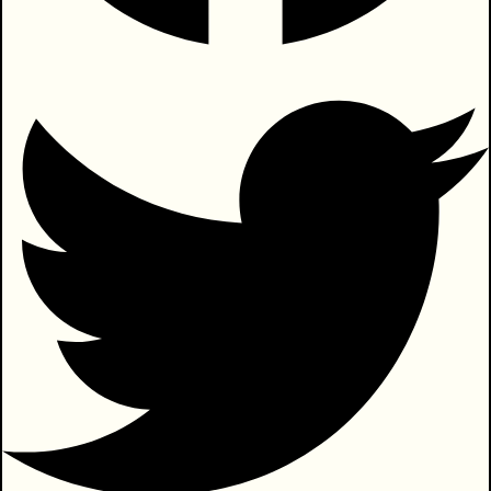
המצליחה לדלג על הסננים וההגנות הללו. היא
יכולה להיות פתיינית ביופייה, או פתיינית
מלהיבה, חכמה או מרגיזה. בפתיינותה היא
מפלרטטת עם הדמיון, שהוא למעשה מעין
מקרן פנימי של מאגר הזיכרונות האישי
(ולעיתים גם הקולקטיבי). כפלרטטנית טובה,
יוצרת האמנות חיבור מיידי ורב עוצמה בין
המערכת הרגשית לבין המסר שהיצירה
מעבירה.
באומרי ״יצירה טובה״ איני מתכוונת לשיפוט
מוסרי בין טוב ורע, אלא לסקאלת המוצלחות
האמנותית, יכולתה של היצירה לקלוע אל
הטעם, ולהשפיע על הצופה. לשם המחשה,