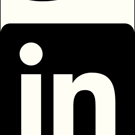
אתאר לכם יצירת אמנות טובה מאוד, שעושה
היטב את העבודה.
בציור ״בדיקת כשרות״ האמנית זויה צ׳רקסקי
ציירה זוג צעיר שעומד במטבח ביתם. לזוג
חזות דתית בהגזמה – האם לבושה בצניעות,
בידיה תינוק. האב ואפילו התינוק חובשים
כיפה. על שולחן המטבח מוצגים לראווה
חלות, גביע יין, נרות שבת. במרכז הסצנה
ניצבת דמות נוספת, דמותו של רב. גופו
השחור והגדול ממלא את חלל המטבח. מולו
המקרר הפתוח של בני הזוג. ניכר שהרב נבר
בין המאכלים עד שמצא מה שחיפש – סיר