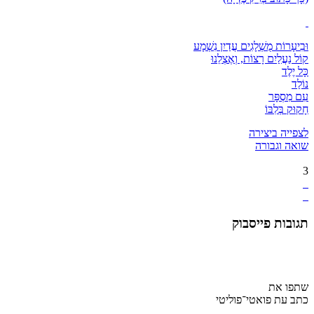
וּבִיעָרוֹת מֻשְׁלָגִים עֲדַיִן נִשְׁמָע
קוֹל נַעֲלַיִם רָצוֹת, וְאֶצְלֵנוּ
כָּל יֶלֶד
נוֹלַד
עִם מִסְפָּר
חָקוּק בְּלִבּוֹ
לצפייה ביצירה
שואה וגבורה
3
תגובות פייסבוק
שתפו את
כתב עת פואטי־פוליטי