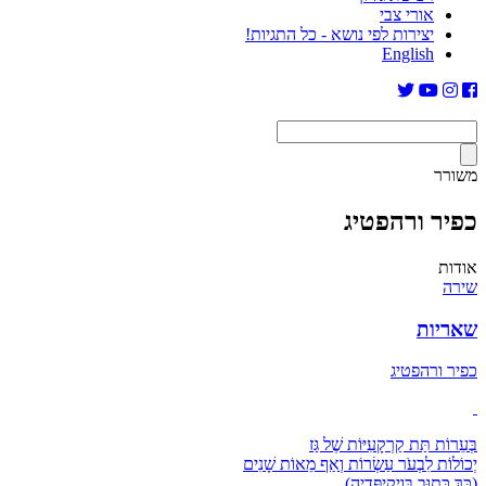
אורי צבי
יצירות לפי נושא - כל התגיות!
English
משורר
כפיר ורהפטיג
אודות
שירה
שאריות
כפיר ורהפטיג
בְּעֵרוֹת תַּת קַרְקָעִיּוֹת שֶׁל גַּז
יְכוֹלוֹת לִבְעֹר עַשְׂרוֹת וְאַף מֵאוֹת שָׁנִים
(כָּךְ כָּתוּב בְּוִיקִיפֶּדְיָה)