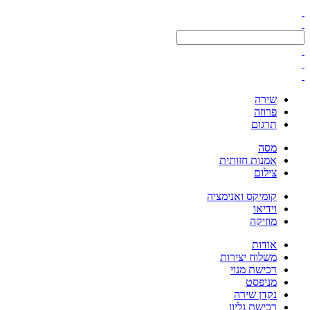
שירה
פרוזה
תרגום
מסה
אמנות חזותית
צילום
קומיקס ואנימציה
וידיאו
מוזיקה
אודות
משלוח יצירות
רכישת מנוי
מניפסט
נקדן שירה
רכישת גליון