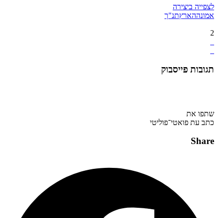
לצפייה ביצירה
אמונה
הארץ
תנ"ך
2
תגובות פייסבוק
שתפו את
כתב עת פואטי־פוליטי
Share