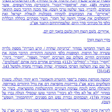
מעמידים פנים שבציון הכול מתנהל על מי מנוחות, את המתעלמים מנציגי
המשיח (48), ואת "פְּרוֹפֶסּוֹרֵי־הַבֶּגֶד" (הבוגדים) מהר־הצופים, אשר
מטיפים, לדבריו, בעד שלטון ערבי (שם). עוד מכנה הדובר בשם התואר
"אֲרוּרִים" את המבקשים להמתין בסבלנות לגאולת ישראל ואת
"הַמְסַלְּפִים אֶת אֱמֶת־ הַזְּוָעָה שֶׁל הַזְּמַן". השיר מסתיים בקללה הכללית
כלפי כל מכתיבי סדר היום, שלעמדותיהם התנגד אצ"ג:
אֲרוּרִים, בְּשֵׁם הַנֶּצַח הַזֶּה וּבְשֵׁם כּוֹאֲבֵי יוֹם יוֹם,
מוֹרֵי הַנֶּצַח הַזֶּה!
גם השיר החמישי במדור "כרוניקה שחֹרה / קרע הברית" מספק גלריה
עשירה של חרפות, המופנות כלפי ההנהגה היהודית: הדובר מכנה את
המנהיגים החיים בשלום עם הערבים "חַסְרֵי־ מַצְפּוּן", "חַסְרֵי־ בִינָה",
"חַסְרֵי־ כָבוֹד" ו "כְסִילִים" (112); במקרים אחרים כינה אותם "סנבלטים",
על שם נציג השלטון הפרסי בשומרון, שהיה מצוררי נחמיה (למשל 143,
145).[3]
קבוצה מגודפת נוספת ב"ספר הקטרוג והאמונה" היא יהודי הגולה. בשנות
השלושים ניבא אצ"ג בדייקנות מקפיאת דם את גורל היהודים באירופה,
והשתלח בהם לנוכח עצימת העיניים וההתעלמות מהמציאות. בשיר כו'
במדור "לא אל לא מלך לא גיבור" הדובר טוען שכסילי הגולה גברו על
גאוניהָ (174), ושבמקום גבורת נפש הם מפגינים "הִתְחַכְּמוּת־ הַטֶּפֶשׁ"
(שם).
לקראת סיום הספר, בשיר "גלמוד בדורי ומבֹער כמו סנה", כתב אצ"ג על