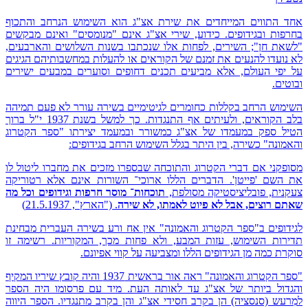
אחד התווים המייחדים את שירת אצ"ג הוא השימוש הנרחב והתכוף
בחרפות ובגידופים. כידוע, שירי אצ"ג אינם "מנומסים" ואינם מבקשים
"לשאת חן"; השירים, לפחות אלו שנכתבו בשנות השלושים והארבעים,
לא נועדו להנעים את זמנם של הקוראים או להעלות במחשבותיהם הגיגים
על יפי העולם, אלא מביעים תכנים דחופים וסוערים במבעים ישירים
ובוטים.
השימוש הרחב בקללות כחומרים לגיטימיים בשירה עורר לא פעם תמיהה
בלב הקוראים, ולעיתים אף התנגדות. כך למשל בשנת 1937 י"ל ברוך
הטיל ספק במעמדו של אצ"ג כמשורר ובמעמד יצירתו "ספר הקטרוג
והאמונה" כשירה, בין היתר בגלל השימוש הרחב בגידופים:
מסופקני אם דברי הקטרוג והתוכחה שבספרו מזכים את מחברו ליטול לו
את השם 'פייטן'. הדברים הללו ארוכי־ השורות אינם אלא רטוריקה
צעקנית, פובליציסטיקה מסולפת,
תוכחות־ מוסר חרפות וגידופים וכל מה
שאתם רוצים, אבל לא פיוט לאמתו, לא שירה
. ("הארץ", 21.5.1937)
לגידופים ב"ספר הקטרוג והאמונה" אין אח ורע בשירה העברית מבחינת
תדירות השימוש, עזות המבע, ולא פחות מכך, המקוריות. רשימה זו
סוקרת כמה מן הגידופים הללו ומצביעה על קווי אפיונם.
"ספר הקטרוג והאמונה" ראה אור בראשית 1937 והיה קובץ שיריו המקיף
והגדול ביותר של אצ"ג עד לאותה העת. מיד עם פרסומו היה הספר
למִרעש (סנסציה) הן בקרב חסידי אצ"ג והן בקרב מתנגדיו. הספר היווה