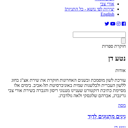
אורי צבי
יצירות לפי נושא - כל התגיות!
English
חוקרת ספרות
נטע דן
אודות
עורכת לשון מוסמכת ובשנים האחרונות חוקרת את שירת אצ"ג בחוג
ללשון העברית ולבלשנות שמית באוניברסיטת תל-אביב. בימים אלו
מסיימת כתיבת דוקטורט שעניינו מנגנוני ריסון והגברה בשירת אורי צבי
גרינברג, אברהם שלונסקי ולאה גולדברג.
מסה
נִינִים מִתְנַוְּנִים לְדָוִד
נטע דן