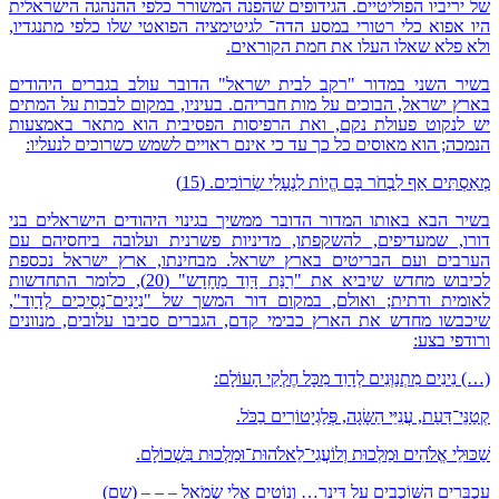
של יריביו הפוליטיים. הגידופים שהפנה המשורר כלפי ההנהגה הישראלית
היו אפוא כלי רטורי במסע הדה־ לגיטימציה הפואטי שלו כלפי מתנגדיו,
ולא פלא שאלו העלו את חמת הקוראים.
בשיר השני במדור "רקב לבית ישראל" הדובר עולב בגברים היהודים
בארץ ישראל, הבוכים על מות חבריהם. בעיניו, במקום לבכות על המתים
יש לנקוט פעולת נקם, ואת הרפיסות הפסיבית הוא מתאר באמצעות
הנמכה; הוא מאוסים כל כך עד כי אינם ראויים לשמש כשרוכים לנעליו:
מְאַסְתִּים אַף לִבְחֹר בָּם הֱיוֹת לִנְעָלַי שְׂרוֹכִים. (15)
בשיר הבא באותו המדור הדובר ממשיך בגינוי היהודים הישראלים בני
דורו, שמעדיפים, להשקפתו, מדיניות פשרנית ועלובה ביחסיהם עם
הערבים ועם הבריטים בארץ ישראל. מבחינתו, ארץ ישראל נכספת
לכיבוש מחדש שיביא את "רִנַּת דָּוִד מֵחָדָש" (20), כלומר התחדשות
לאומית ודתית; ואולם, במקום דור המשך של "נִינִים־נְסִיכִים לְדָוִד",
שיכבשו מחדש את הארץ כבימי קדם, הגברים סביבו עלובים, מנוונים
ורודפי בצע:
(…) נִינִים מִתְנַוְּנִים לְדָוִד מִכָּל חֶלְקֵי הָעוֹלָם:
קְטַנֵּי־דַּעַת, עֲנִיֵּי הַשָּׂגָה, פְּלַגְיָטוֹרִים בַכֹּל.
שַׁכּוּלֵי אֱלֹהִים וּמַלְכוּת וְלוֹעֲגֵי־לֵאלֹהוּת־וּמַלְכוּת בִּשְׁכוֹלָם.
עַכְבָּרִים הָשּׁוֹכְבִים עַל דִּינָר… וְנוֹטִים אֱלֵי שְׂמֹאל – – – (שם)