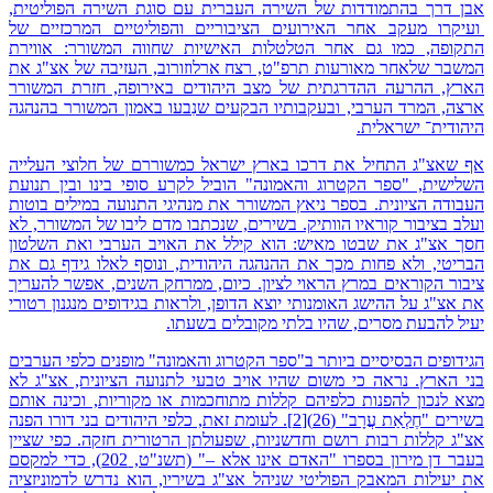
אבן דרך בהתמודדות של השירה העברית עם סוגת השירה הפוליטית,
ועיקרו מעקב אחר האירועים הציבוריים והפוליטיים המרכזיים של
התקופה, כמו גם אחר הטלטלות האישיות שחווה המשורר: אווירת
המשבר שלאחר מאורעות תרפ"ט, רצח ארלוזורוב, העזיבה של אצ"ג את
הארץ, ההרעה ההדרגתית של מצב היהודים באירופה, חזרת המשורר
ארצה, המרד הערבי, ובעקבותיו הבקעים שנִבעו באמון המשורר בהנהגה
היהודית־ ישראלית.
אף שאצ"ג התחיל את דרכו בארץ ישראל כמשוררם של חלוצי העלייה
השלישית, "ספר הקטרוג והאמונה" הוביל לקרע סופי בינו ובין תנועת
העבודה הציונית. בספר ניאץ המשורר את מנהיגי התנועה במילים בוטות
ועלב בציבור קוראיו הוותיק. בשירים, שנכתבו מדם ליבו של המשורר, לא
חסך אצ"ג את שבטו מאיש: הוא קילל את האויב הערבי ואת השלטון
הבריטי, ולא פחות מכך את ההנהגה היהודית, ונוסף לאלו גידף גם את
ציבור הקוראים במרץ הראוי לציון. כיום, ממרחק השנים, אפשר להעריך
את אצ"ג על ההישג האומנותי יוצא הדופן, ולראות בגידופים מנגנון רטורי
יעיל להבעת מסרים, שהיו בלתי מקובלים בשעתו.
הגידופים הבסיסיים ביותר ב"ספר הקטרוג והאמונה" מופנים כלפי הערבים
בני הארץ. נראה כי משום שהיו אויב טבעי לתנועה הציונית, אצ"ג לא
מצא לנכון להפנות כלפיהם קללות מתוחכמות או מקוריות, וכינה אותם
בשירים "חֶלְאַת עֲרָב" (26)[2]. לעומת זאת, כלפי היהודים בני דורו הפנה
אצ"ג קללות רבות רושם וחדשניות, שפעולתן הרטורית חזקה. כפי שציין
בעבר דן מירון בספרו "האדם אינו אלא –" (תשנ"ט, 202), כדי למקסם
את יעילות המאבק הפוליטי שניהל אצ"ג בשיריו, הוא נדרש לדמוניזציה