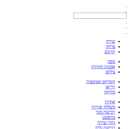
שירה
פרוזה
תרגום
מסה
אמנות חזותית
צילום
קומיקס ואנימציה
וידיאו
מוזיקה
אודות
משלוח יצירות
רכישת מנוי
מניפסט
נקדן שירה
רכישת גליון