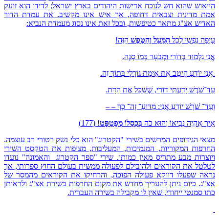
הייאוש שהוא חש לנוכח אדישות היהודים בארץ ישראל; לדידו הוא זועק
אמת מדינית וצבאית דחופה, אך איש אינו מקשיב. את עמדת הדור
האדיש אצ"ג מתאר כטיפשות, ובכל זאת אינו נסוג מעמדת הנביא:
עָיְפָה נַפְשִׁי לְכָל
הַמַּעַל וְהַטֶּפֶשׁ
הַזֶּה!
אֲנִי גַלְמוּד בְּדוֹרִי וּמְבֹעָר כְּמוֹ סְנֶה.
אֲנִי יוֹדֵעַ הֵיטֵב אֶת אֵימַת גּוֹרָלִי בְּתוֹךְ זֶה.
עַד־שֹׁרֶשׁ יָדַעְתִּי דוֹרִי, שֶׁשִּׁכֵּל אֶת הַדָּת.
וְעַד־ שֹׁרֶשׁ יוֹדֵעַ אֲנִי: מַדּוּעַ־ זֶה־ כָךְ – –
אֵיךְ אֶהְיֶה נְבִיאוֹ וְהוּא כֹה
בְּכִסְלוֹ מְפֻטְפָּט
! (177)
מצאי הגידופים המרשים בשירי "הקטרוג" הוא כלי נשק רטורי רב עוצמה.
החרפות המקוריות, המנמיכות, המעליבות, מציפות את הטקסט השירי
ויוצרות מבע מתריס מאין כמותו. שירי "ספר הקטרוג והאמונה" נועדו
לטלטל את הקוראים ולהובילם לפעולה ממשית בעולם החוץ ספרותי, אך
נראה שפעלו דווקא פעולה הפוכה, והרחיקו את הקוראים מהמסר של
אצ"ג. כיום ניתן להעריך מחדש את מקום החרפות בשירת אצ"ג ולראותן
כתו סמנטי ייחודי, שאין לו מקבילה בשירה העברית.