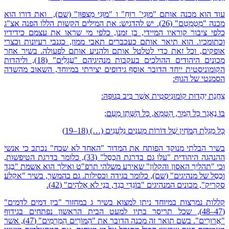
עוד הוא מכנה אותם "מוּגֵי־ רוּחַ" ו "מוּגֵי מַצְפּוּן" (שם), ואת דורו הוא
מכנה "מְטֻמְטָם" (26). יש להדגיש: את המילים הקשות הללו הפנה אצ"ג
כלפי ציבור קוראיו המיידי, בן זמנו, כלפי מי שראו את עצמם כידידיו
וכתומכיו. הוא תיאר אותם כעכברים תאבי ממון, כגנבי רעיונות וכצרי
אופקים, וכל זאת כדי לטלטל אותם ולהניע אותם לפעולה. בשיר אחר
מכונים היהודים ההולכים בעקבות מנהיגיהם "עֲגָלִים" (18), וליהדות
הקומוניסטית ייחד הדובר אוסף גידופים יצירתי במיוחד, השאוב מהשדה
הסמנטי של הגוף:
צַחֲנַת יַהֲדוּת קוֹמוּנִיסְטִית אֲשֶׁר בִּיב בְּגוּפָהּ:
בּוֹ נֶאֱגַר כָּל הַמַּר, הַטָּמֵא, כָּל הַשֶּׁתֶן מֵעַם;
כָּל מֻגְלַת הַמֹּחִין שֶׁל דּוֹרוֹת מְעֻנִּים נִלְעָגִים (…) (18–19)
בשיר הבלתי מנוקד הפותח את המדור "האחד לא שכח" נכתב כי אנשי
ההנהגה היהודית "עלו גם בדרגת הכֶסֶל" (33), כלומר בדרגת הטיפשות,
וכי "תהליך האסון והקלון" שאירע משלהי תרפ"ט ואילך הוא אשמת "בֶגֶד
וכֶסֶל של מנהיגים" (שם), כלומר בגידה וכסילות. גם בהמשך, בשיר "אקלע
סקריק", מכונים המנהיגים "בּוֹגְדֵי בֶגֶד, בְּנֵי לֹא אֱלֹהִים" (42).
קללות נמרצות במיוחד ניתן למצוא בשיר ג במחזור "בין דמים לדמים"
(47–48), שכל תריסר בתיו למעט הבית הראשון נפתחים בגידוף
"אֲרוּרִים". בשם תואר זה מכנה הדובר את "הַמּוֹרִים הַמְרַמִּים" (47), אשר