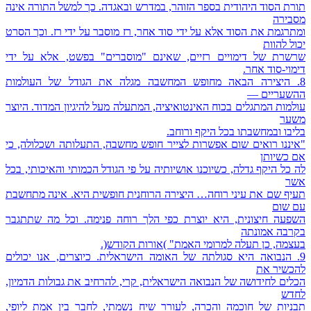
תורת הסוד היהודית בספר הזוהר, במדרש ובאגדה. כך למשל התורה אינה
מסבירה
ומתרגמת את הסוד אלא על ידי סוד אחר, רז מוסבר על ידי רז. וכך הסרט
יכול להוות
שרשרת של דימויים רזיים, שאינם "מוסברים" בפשט, אלא על ידי
דימוי-סוד אחר.
8. היצירה הבאה מחופש המחשבה מגלה את הגודל של העולמות
ההשעריים —
עולמות המתגלים בכוח האינטואיציה, המתעלה מעל להיגיון המדוד. היוצר
משער
בליבו ובמחשבתו בכל היקף ורוחב.
"איננו רואים שום אפשרות לצייר חופש מחשבה, התעלותה ושכלולה, כי
אם כשיותן
לה כל היקף גדלה, כשיוכנו אושיותיה על פי הגודל הכמותי והאיכותי, בכל
אשר
תעיף שם את עיני רוחה… היצירה הרוחנית חופשית היא. אינה מתחשבת
עם שום
השפעה חיצונית, היא יוצרת כפי הלך רוחה פנימה. וכל מה שתתגבר
בקרבה אמונתה
בעצמה, כן תעלה למרומי האמת" )אורות הקודש(.
9. הנבואה היא סגולתה של האומה הישראלית. כיוצרים, אנו יכולים
להכשיר את
הכלים לחידושה של הנבואה הישראלית, קרי, להרחיב את גבולות הדמיון,
לחדש
תבניות של חוכמה והכרה, לעורר שיח נשמתי, לחבר בין אמת ליופי,