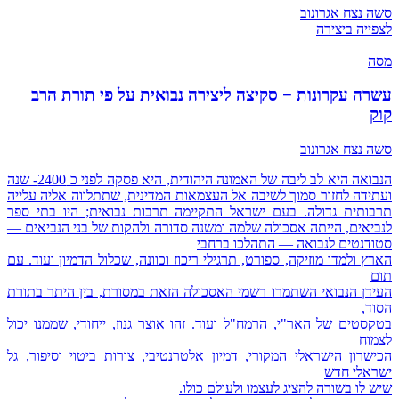
סשה נצח אגרונוב
לצפייה ביצירה
מסה
עשרה עקרונות − סקיצה ליצירה נבואית על פי תורת הרב
קוק
סשה נצח אגרונוב
הנבואה היא לב ליבה של האמונה היהודית, היא פסקה לפני כ 2400- שנה
ועתידה לחזור סמוך לשיבה אל העצמאות המדינית, שתתלווה אליה עלייה
תרבותית גדולה. בעם ישראל התקיימה תרבות נבואית; היו בתי ספר
לנביאים, הייתה אסכולה שלמה ומשנה סדורה ולהקות של בני הנביאים —
סטודנטים לנבואה — התהלכו ברחבי
הארץ ולמדו מוזיקה, ספורט, תרגילי ריכוז וכוונה, שכלול הדמיון ועוד. עם
תום
העידן הנבואי השתמרו רשמי האסכולה הזאת במסורת, בין היתר בתורת
הסוד,
בטקסטים של האר"י, הרמח"ל ועוד. זהו אוצר גנוז, ייחודי, שממנו יכול
לצמוח
הכישרון הישראלי המקורי, דמיון אלטרנטיבי, צורות ביטוי וסיפור, גל
ישראלי חדש
שיש לו בשורה להציג לעצמו ולעולם כולו.