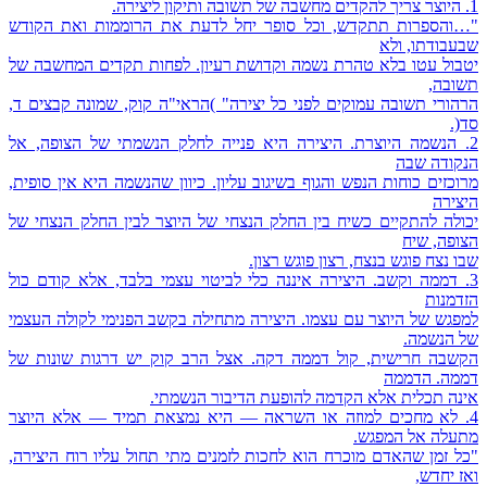
1. היוצר צריך להקדים מחשבה של תשובה ותיקון ליצירה.
"…והספרות תתקדש, וכל סופר יחל לדעת את הרוממות ואת הקודש
שבעבודתו, ולא
יטבול עטו בלא טהרת נשמה וקדושת רעיון. לפחות תקדים המחשבה של
תשובה,
הרהורי תשובה עמוקים לפני כל יצירה" )הראי"ה קוק, שמונה קבצים ד,
סד(.
2. הנשמה היוצרת. היצירה היא פנייה לחלק הנשמתי של הצופה, אל
הנקודה שבה
מרוכזים כוחות הנפש והגוף בשיגוב עליון. כיוון שהנשמה היא אין סופית,
היצירה
יכולה להתקיים כשיח בין החלק הנצחי של היוצר לבין החלק הנצחי של
הצופה, שיח
שבו נצח פוגש בנצח, רצון פוגש רצון.
3. דממה וקשב. היצירה איננה כלי לביטוי עצמי בלבד, אלא קודם כול
הזדמנות
למפגש של היוצר עם עצמו. היצירה מתחילה בקשב הפנימי לקולה העצמי
של הנשמה.
הקשבה חרישית, קול דממה דקה. אצל הרב קוק יש דרגות שונות של
דממה. הדממה
אינה תכלית אלא הקדמה להופעת הדיבור הנשמתי.
4. לא מחכים למוזה או השראה — היא נמצאת תמיד — אלא היוצר
מתעלה אל המפגש.
"כל זמן שהאדם מוכרח הוא לחכות לזמנים מתי תחול עליו רוח היצירה,
ואז יחדש,