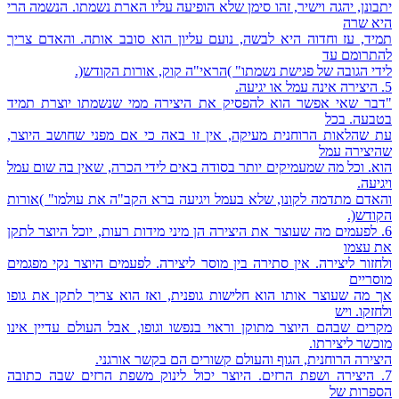
יתבונן, יהגה וישיר, זהו סימן שלא הופיעה עליו הארת נשמתו. הנשמה הרי
היא שרה
תמיד, עז וחדוה היא לבשה, נועם עליון הוא סובב אותה. והאדם צריך
להתרומם עד
לידי הגובה של פגישת נשמתו" )הראי"ה קוק, אורות הקודש(.
5. היצירה אינה עמל או יגיעה.
"דבר שאי אפשר הוא להפסיק את היצירה ממי שנשמתו יוצרת תמיד
בטבעה. בכל
עת שהלאות הרוחנית מעיקה, אין זו באה כי אם מפני שחושב היוצר,
שהיצירה עמל
הוא. וכל מה שמעמיקים יותר בסודה באים לידי הכרה, שאין בה שום עמל
ויגיעה.
והאדם מתדמה לקונו, שלא בעמל ויגיעה ברא הקב"ה את עולמו" )אורות
הקודש(.
6. לפעמים מה שעוצר את היצירה הן מיני מידות רעות, יוכל היוצר לתקן
את עצמו
ולחזור ליצירה. אין סתירה בין מוסר ליצירה. לפעמים היוצר נקי מפגמים
מוסריים
אך מה שעוצר אותו הוא חלישות גופנית, ואז הוא צריך לתקן את גופו
ולחזקו. ויש
מקרים שבהם היוצר מתוקן וראוי בנפשו וגופו, אבל העולם עדיין אינו
מוכשר ליצירתו.
היצירה הרוחנית, הגוף והעולם קשורים הם בקשר אורגני.
7. היצירה ושפת הרזים. היוצר יכול לינוק משפת הרזים שבה כתובה
הספרות של