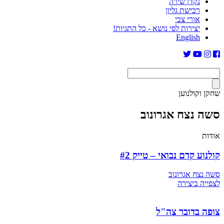
נקדן שירה
רכישת גליון
אורי צבי
יצירות לפי נושא - כל התגיות!
English
שחקן וקולנוען
סשה נצח אגרונוב
אודות
קולנוע קדם נבואי – טייק #2
סשה נצח אגרונוב
לצפייה ביצירה
צופה בדובר צה"ל