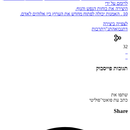
לרומם על ידי
היצירה את כוחות הנפש והגוף.
10 . האמנות יכולה לפתוח מחדש את הערוץ בין אלוהים לאדם.
לצפייה ביצירה
דת
נבואה
תנ"ך
תרבות
32
תגובות פייסבוק
שתפו את
כתב עת פואטי־פוליטי
Share