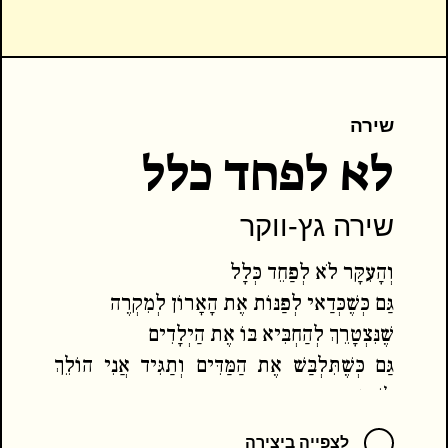
שירה
לא לפחד כלל
שירה גץ-ווקר
וְהָעִקָּר לֹא לְפַחֵד כְּלָל
גַּם כְּשֶׁכְּדַאי לְפַנּוֹת אֶת הָאָרוֹן לְמִקְרֶה
שֶׁנִּצְטָרֵךְ לְהַחְבִּיא בּוֹ אֶת הַיְלָדִים
גַּם כְּשֶׁתִּלְבַּשׁ אֶת הַמַּדִּים וְתַגִּיד אֲנִי הוֹלֵךְ
לְשָׁם
לַמָּקוֹם מִמֶּנּוּ עוֹלוֹת מִשְּׁאוֹל הַמִּפְלָצוֹת
לצפייה ביצירה