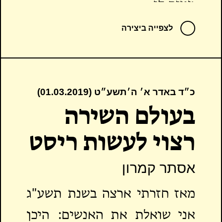
מַטִּיף לִי
שערים כמו משוגע, צועד
ברחובות ירושלמיים ארוכים,
לצפייה ביצירה
דִּמְעָה וְטִפָּה
מאריך את דרכי בסמטאות קטנות
שֶׁל קְדֻשָּׁה וְגַעְגּוּעַ
עם ריח חם, מדבר לעצמי
לְהִלְכוֹת אַהֲבָה
כ״ד באדר א׳ ה׳תשע״ט (01.03.2019)
בג'יבריש של יידיש וערבית,
בעולם השירה
משוחח עם חסידים בזברות
וּקְדֻשַּׁת מְכַבְּדָהּ יוֹתֵר מִגּוּפוֹ
רצוי לעשות ריסט
בדמיוני, הם חושבים שאני
בְּאוֹתִיּוֹת לְבָנָה
משלהם.
אסתר קמרון
בְּלִי כּוֹכָבִים
יש לי פרפורמנס של מבקש. אני
מאז חזרתי ארצה בשנת תשע"ג
וְאוֹתִיּוֹת קְטַנּוֹת
מכופף את השכמות, מהדק
אני שואלת את האנשים: היכן