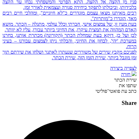
פניו מן הקצה אל הקצה. התא הפרטי והמשפחתי נבחן עד הקצה
בלכידותו, וביכולתו לתפקד כיחידה סגורה ועצמאית לאורך זמן.
רבים מאיתנו מצאו עצמם מוגדרים כ"לא חיוניים", ומהלכי חיים רבים
מאד, הוגדרו כ"מותרות".
בעת מעין זו, של צמצום אישי, חברתי וכלל עולמי, מתגלה – הכתר. מושא
האדם המהווה את תמצית עיקרו, את החיוני ביותר עבורו, עליו לא יוותר.
לכן ועל כן, דוקא בעת שמחלת הכתר (הקורונה) מכתרת אותנו, בחרנו
במערכת 'יהי', לבחון את החיוני, והבלתי ניתן לצמצום עבורנו – בעיני
הרוח.
לפניכם מקבץ שירים של משוררים שנעתרו לאתגר ושלחו את שירתם תוך
זמן מוגבל ביותר, שירת הזמן הזה, שירת הכתר.
לצפייה ביצירה
חזרה
שירת הכתר
שתפו את
כתב עת פואטי־פוליטי
Share