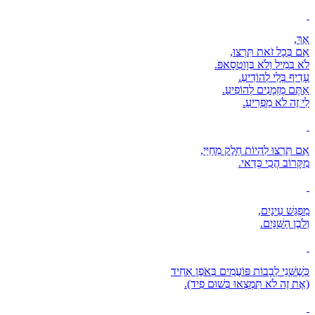
אַךְ,
אִם בְּכָל זֹאת תִּרְצוּ,
לֹא בְּמֵיל וְלֹא בְּוָוטְסָאפּ.
עָדִיף בְּלִי לְהוֹדִיעַ.
אַתֶּם מֻזְמָנִים לְהוֹפִיעַ.
לִי זֶה לֹא מַפְרִיעַ.
אִם תִּרְצוּ לִהְיוֹת חֵלֶק מֵחַיַּי,
מִקָּרוֹב הֲכִי כְּדַאי.
מִפְגַּשׁ עֵינַיִם,
וְלֹבֶן הַשִּׁנַּיִם.
כְּשֶׁשְּׁנֵי לְבָבוֹת פּוֹעֲמִים בְּאֹפֶן אָחִיד
(אֶת זֶה לֹא תִּמְצְאוּ בְּשׁוּם פִיד).