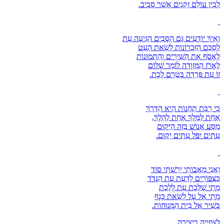
לְבֵין עוֹלַם זְקֵנִים אֲשֶׁר סָבִיב.
וְאֵיךְ יוֹדְעִים גַּם הַסָּבִים הִגִּיעָה עֵת
לְסַכֵּם הַזִּכְרוֹנוֹת לָשֵׂאת הָעֵט
לֶאֱסֹף אֶת הַשִּׁירִים וְהַתְּמוּנוֹת
לֶאֱרֹז הַמִּזְוָדָה לוֹמַר שָׁלוֹם
זוֹ עֵת פְּרֵדָה בְּטֶרֶם לֶכֶת.
כִּי רַבַּת תַּחֲנוֹת הִיא הַדֶּרֶךְ
אַחַת לַמֶּלֶךְ אַחַת לַהֵלֶךְ,
מַסַּע אֱנוֹשׁ בְּזֶה הַיְּקוּם
עִתִּים יִפֹּל עִתִּים יָקוּם.
וַאֲנִי מֵאֲבוֹתַי יָרַשְׁתִּי סוֹד
כַּצִּפּוֹרִים לָדַעַת עֵת הַנְּדֹד
מָתַי שַׁלֶּכֶת עֵת לָלֶכֶת
מָתַי אֶל עָל לָשֵׂאת כָּנָף
בְּשִׁיר אֶל בֵּית הַמְּנוּחוֹת.
לצפייה ביצירה