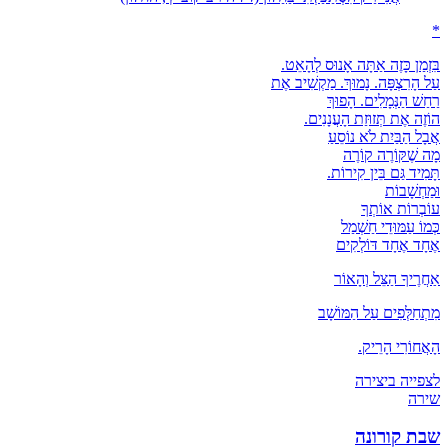
*
בִּזְמַן כָּזֶה אַתָּה אָנוּס לְהָאֵט.
עַל הָרִצְפָּה. נָמוּךְ. מַקְשִׁיב אֶת
רַחַשׁ הַנְּמָלִים. הָפוּךְ
הוֹזֶה אֶת תְּזוּזַת הָעֲנָנִים.
אֲבָל הַבַּיִת לֹא נוֹסֵעַ
מָה שֶׁקּוֹרֶה קוֹרֶה
תָּמִיד גַּם בֵּין קִירוֹת.
וּמַחְשָׁבוֹת
עוֹבְרוֹת אוֹתְךָ
כְּמוֹ עַמּוּדֵי חַשְׁמַל
אֶחָד אֶחָד דּוֹלְקִים
אַחֲרֶיךָ הַצֵּל וְהָאוֹר
מִתְחַלְּפִים עַל הַמּוֹשָׁב
הָאֲחוֹרִי הָרֵיק.
לצפייה ביצירה
שירה
שבת קורונה