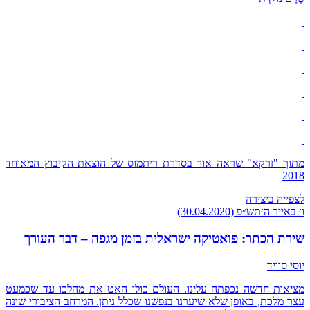
מתוך "זרקא" שראה אור בסדרת ריתמוס של הוצאת הקיבוץ המאוחד
2018
לצפייה ביצירה
ו׳ באייר ה׳תש״פ (30.04.2020)
שירת הכתר: פואטיקה ישראלית בזמן מגפה – דבר העורך
יוסי סוויד
מציאות חדשה נכפתה עלינו. העולם כולו האט את מהלכו עד שכמעט
עצר מלכת, באופן שלא שיערנו בנפשנו שכלל ניתן. המרחב הציבורי שינה