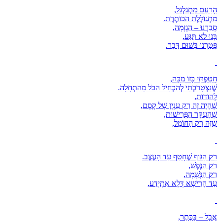
הָרַעַם מִתְגַּלְגֵּל,
מִתְגּוֹלֶלֶת הַכּוֹתֶרֶת.
סָבַרְנוּ – הַגְזָמָה,
בָּנוּ לֹא תִּגַּע,
פָּטַרְנוּ בְּשׁוּם דָּבָר.
חָטַפְתִּי כָּזוֹ מַכָּה,
שֶׁנִּצְטָרַכְתִּי לְהַכְחִיל הַכֹּל מֵהַתְחָלָה.
לְהוֹדוֹת,
שֶׁהָיָה זֶה רַק עִנְיָן שֶׁל קֶסֶם,
שֶׁהָעִקָּר הַפְּרִישׁוּת,
שֶׁזֶּה רַק הַחוֹמֵל,
רַק הַגּוּף שֶׁחָטַף עַד הָעֶצֶב.
רַק הַנֶּפֶשׁ,
רַק הַנְּשָׁמָה,
עַד הָרֵישָׁא דְּלָא אִתְיְדַע,
אֲבָל – בַּכֶּתֶר,