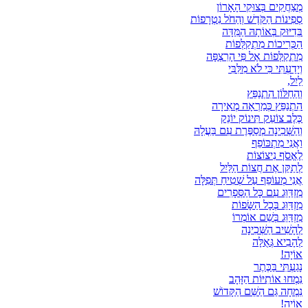
מְצַחֲקִים בְּצוּקֵי הָאָרוֹן
סְפִינוֹת הַקֹּדֶשׁ וְהַחֹל נִטְרָפוֹת
בְּדִיּוּק בְּאוֹתָהּ הַמִּדָּה
הַכְּרִיכוֹת מִתְקַלְּפוֹת
מִתְקַלְּפוֹת אֶל פִּי הָרִצְפָּה
וְיָדַעְתִּי כִּי לֹא מִלִּבִּי
לַיִל,
וְהַחַלּוֹן הִתְנַפֵּץ
הִתְנַפֵּץ כְּמַרְאָה מְאִירָה
כֶּלֶב צוֹעֵק תִּינוֹק יוֹנֵק
וְהַשְּׁכִינָה מְסַפֶּרֶת עִם בַּעֲלָהּ
וַאֲנִי מִתְכּוֹפֵף
לֶאֱסֹף נִיצוֹצוֹת
לְתַקֵּן אֶת חֲצוֹת הַלַּיִל
אֲנִי מְעוֹפֵף עַל שְׁטִיחַ תְּפִלָּה
מִזְדַּוֵּג עִם כָּל הַסְּפָרִים
מִזְדַּוֵּג בְּכָל הַשָּׂפוֹת
מִזְדַּוֵּג בְּשֵׁם אוֹמְרוֹ
לְהָשִׁיב הַשְּׁכִינָה
לְהָבִיא גְּאֻלָּה
אוֹיָה!
נָגַעְתִּי בַּכֶּתֶר
נִמְחוּ אוֹתִיּוֹת הַזָּהָב
נִמְחָה גַּם הַשֵּׁם הַקָּדוֹשׁ
אוֹיָה!