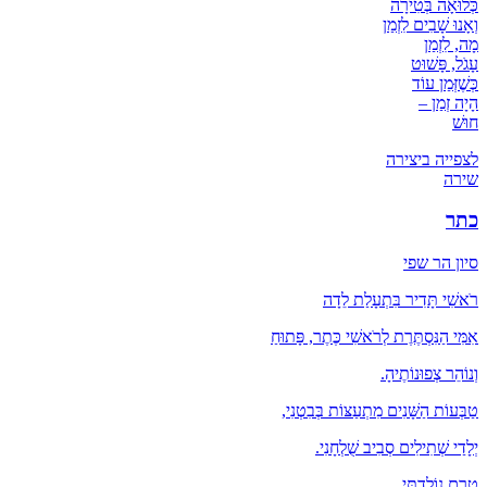
כְּלוּאָה בְּטִירָה
וְאָנוּ שָׁבִים לִזְמַן
מָה, לִזְמַן
עָגֹל, פָּשׁוּט
כְּשֶׁזְּמַן עוֹד
הָיָה זְמַן –
חוּשׁ
לצפייה ביצירה
שירה
כתר
סיון הר שפי
רֹאשִׁי תָּדִיר בִּתְעָלַת לֵדָה
אִמִּי הַנִּסְתֶּרֶת לְרֹאשִׁי כֶּתֶר, פָּתוּחַ
וְנוֹהֵר צְפוּנוֹתֶיהָ.
טַבְּעוֹת הַשָּׁנִים מִתְעַצּוֹת בְּבִטְנִי,
יְלָדַי שְׁתִילִים סְבִיב שֻׁלְחָנִי.
טֶרֶם נוֹלַדְתִּי