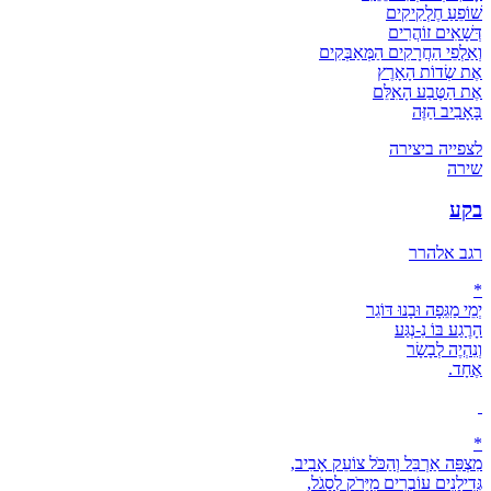
שׁוֹפֵעַ חֶלְקִיקִים
דְּשָׁאִים זוֹהֲרִים
וְאַלְפֵי הַחֲרָקִים הַמְּאַבְּקִים
אֶת שְׂדוֹת הָאָרֶץ
אֶת הַטֶּבַע הָאִלֵּם
בָּאָבִיב הַזֶּה
לצפייה ביצירה
שירה
בקע
רגב אלהרר
*
יְמֵי מַגֵּפָה וּבָנוּ דּוֹגֵר
הָרֶגַע בּוֹ נִ-נְגַּע
וְנִהְיֶה לְבָשָׂר
אֶחָד.
*
מִצְפֵּה אַרְבֵּל וְהַכֹּל צוֹעֵק אָבִיב,
גְּדִילָנִים עוֹבְרִים מִיָּרֹק לְסָגֹל,