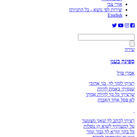
אורי צבי
יצירות לפי נושא - כל התגיות!
English
שירה
ספינה בענן
אמרי פרל
רָצִיתִי לוֹמַר לְךָ, בְּנִי אֲהוּבִי
שֶׁנִּסִּיתִי בֶּאֱמֶת לִהְיוֹת
שֶׁרָצִיתִי כָּל כָּךְ לִהְיוֹת אֲמִתִּי
לֹא פֶּסֶל אַחַד הָאָבוֹת
רָצִיתִי לִכְתֹּב לְךָ שֶׁאֲנִי מִצְטַעֵר
עַל דִּמְעוֹתֶיךָ לַשָּׁוְא הֵן נוֹפְלוֹת
כָּל בֹּקֶר קוֹרֵא לְךָ גִּבּוֹר וְנָמֵר