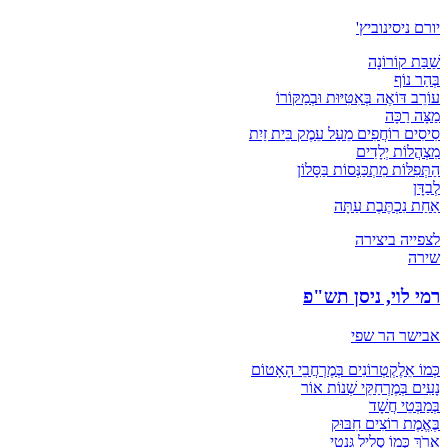
יורם ניסינוביץ'
שַׁבַּת קוֹרוֹנָה
בְּהַר נוֹף
עוֹרֵב דּוֹאֶה בְּאִטִּיּוּת וּבְמַקּוֹרוֹ
מַצָּה רַכָּה
סִיסִים רוֹחֲפִים מֵעַל עֵמֶק בֵּית זַיִת
מִצְהֲלוֹת יְלָדִים
הַתְּפִלּוֹת מִתְכַּנְּסוֹת בַּסָּלוֹן
לְבַדָּן
אַחַת נִכְתֶּבֶת עַתָּה
לצפייה ביצירה
שירה
רמי לוי, ניסן תש"פ
אבישר הר שפי
כְּמוֹ אֵלֶקְטְרוֹנִים בְּמֶרְחֲבֵי הָאָטוֹם
נָעִים בְּמֶרְחַקֵּי שְׁנוֹת אוֹר
בְּמַבְּטֵי חֲשָׁד
בֶּאֱמֶת רוֹצִים חִבּוּק
אָרֹךְ כְּמוֹ סְלִיל גֵּנֵטִי