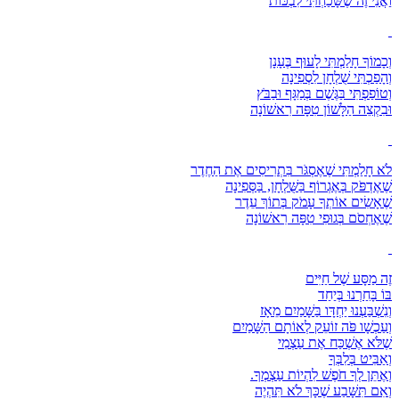
וַאֲנִי זֶה שֶׁשָּׁכַחְתִּי לִבְכּוֹת
וְכָמוֹךָ חָלַמְתִּי לָעוּף בֶּעָנָן
וְהָפַכְתִּי שֻׁלְחָן לִסְפִינָה
וְטוֹפַפְתִּי בַּגֶּשֶׁם בְּמַגָּף וּבַבֹּץ
וּבִקְצֵה הַלָּשׁוֹן טִפָּה רִאשׁוֹנָה
לֹא חָלַמְתִּי שֶׁאֶסְגֹּר בִּתְרִיסִים אֶת הַחֶדֶר
שֶׁאֶדְפֹּק בְּאֶגְרוֹף בַּשֻּׁלְחָן, בַּסְּפִינָה
שֶׁאָשִׂים אוֹתְךָ עָמֹק בְּתוֹךְ עֵדֶר
שֶׁאֶחְסֹם בְּגוּפִי טִפָּה רִאשׁוֹנָה
זֶה מַסָּע שֶׁל חַיִּים
בּוֹ בָּחַרְנוּ בְּיַחַד
וְנִשְׁבַּעְנוּ יַחְדָּו בַּשָּׁמַיִם מֵאָז
וְעַכְשָׁו פֹּה זוֹעֵק לְאוֹתָם הַשָּׁמַיִם
שֶׁלֹּא אֶשְׁכַּח אֶת עַצְמִי
וְאַבִּיט בְּלִבְּךָ
וְאֶתֵּן לְךָ חֹפֶשׁ לִהְיוֹת עַצְמְךָ.
וְאִם תִּשָּׁבַע שֶׁכָּךְ לֹא תִּהְיֶה