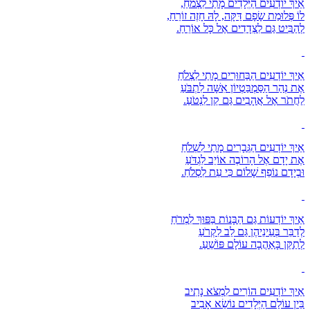
אֵיךְ יוֹדְעִים הַיְּלָדִים מָתַי לִצְמֹחַ,
לוֹ פְּלוּמַת שָׂפָם דַּקָּה, לָהּ חָזֶה זוֹרֵחַ,
לְהַבִּיט גַּם לִצְדָדִים אֶל כָּל אוֹרֵחַ.
אֵיךְ יוֹדְעִים הַבַּחוּרִים מָתַי לִצְלֹחַ
אֶת נְהַר הַסַּמְבַּטְיוֹן אִשָּׁה לִתְבֹּעַ
לַחֲתֹר אֶל אֲהָבִים גַּם קֵן לִנְטֹעַ.
אֵיךְ יוֹדְעִים הַגְּבָרִים מָתַי לִשְׁלֹחַ
אֶת יָדָם אֶל הָרוֹבֶה אוֹיֵב לִגְדֹּעַ
וּבְיָדָם נוֹפֵף שָׁלוֹם כִּי עֵת לִסְלֹחַ.
אֵיךְ יוֹדְעוֹת גַּם הַבָּנוֹת בַּפּוּךְ לִמְרֹחַ
לְדַבֵּר בְּעֵינֵיהֶן גַּם לֵב לִקְרֹעַ
לְתַקֵּן בָּאַהֲבָה עוֹלָם פּוֹשֵׁעַ.
אֵיךְ יוֹדְעִים הוֹרִים לִמְצֹא נָתִיב
בֵּין עוֹלַם הַיְּלָדִים נוֹשֵׂא אָבִיב