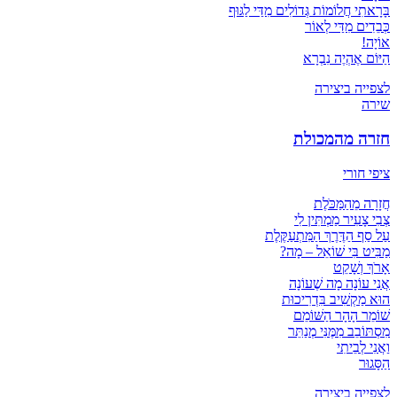
בָּרָאתִי חֲלוֹמוֹת גְּדוֹלִים מִדַּי לַגּוּף
כְּבֵדִים מִדַּי לְאוֹר
אוֹיָה!
הַיּוֹם אֶהְיֶה נִבְרָא
לצפייה ביצירה
שירה
חזרה מהמכולת
ציפי חורי
חֲזָרָה מֵהַמַּכֹּלֶת
צְבִי צָעִיר מַמְתִּין לִי
עַל סַף הַדֶּרֶךְ הַמִּתְעַקֶּלֶת
מַבִּיט בִּי שׁוֹאֵל – מָה?
אָרֹךְ וְשָׁקֵט
אֲנִי עוֹנָה מָה שֶׁעוֹנָה
הוּא מַקְשִׁיב בִּדְרִיכוּת
שׁוֹמֵר הָהָר הַשּׁוֹמֵם
מִסְתּוֹבֵב מִמֶּנִּי מְנַתֵּר
וַאֲנִי לְבֵיתִי
הַסָּגוּר
לצפייה ביצירה