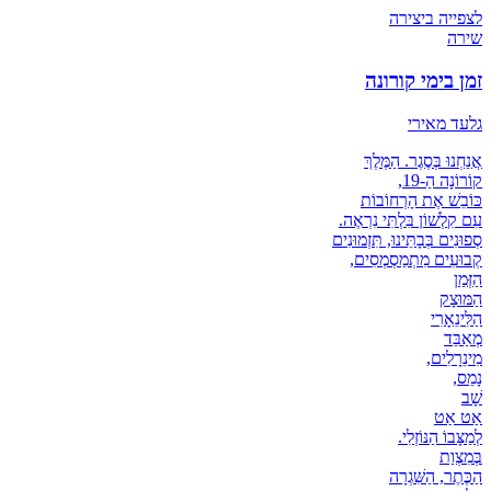
לצפייה ביצירה
שירה
זמן בימי קורונה
גלעד מאירי
אֲנַחְנוּ בְּסֶגֶר. הַמֶּלֶךְ
קוֹרוֹנָה הַ-19,
כּוֹבֵשׁ אֶת הָרְחוֹבוֹת
עִם קִלְשׁוֹן בִּלְתִּי נִרְאֶה.
סְפוּנִים בְּבָתֵּינוּ, תִּזְמוּנִים
קְבוּעִים מִתְמַסְמְסִים,
הַזְּמַן
הַמּוּצָק
הַלִּינֵאָרִי
מְאַבֵּד
מִינֵרָלִים,
נָמֵס,
שָׁב
אַט אַט
לְמַצָּבוֹ הַנּוֹזְלִי.
בְּמִצְוַת
הַכֶּתֶר, הַשִּׁגְרָה