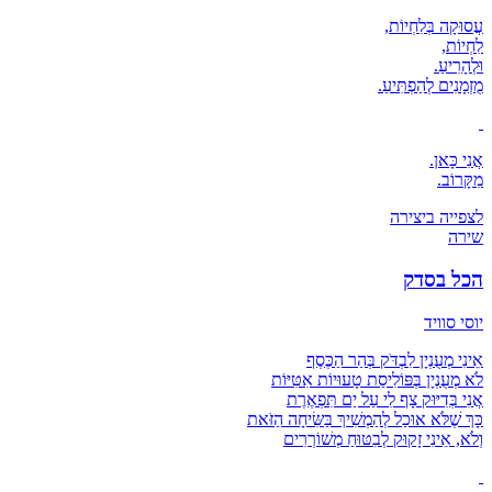
עֲסוּקָה בְּלִחְיוֹת,
לִחְיוֹת,
וּלְהָרִיעַ.
מֻזְמָנִים לְהַפְתִּיעַ.
אֲנִי כָּאן.
מִקָּרוֹב.
לצפייה ביצירה
שירה
הכל בסדק
יוסי סוויד
אֵינִי מְעֻנְיָן לִבְדֹּק בְּהַר הַכֶּסֶף
לֹא מְעֻנְיָן בְּפּוֹלִיסַת טָעוּיוֹת אִטִּיּוֹת
אֲנִי בְּדִיּוּק צָף לִי עַל יַם תִּפְאֶרֶת
כָּךְ שֶׁלֹּא אוּכַל לְהַמְשִׁיךְ בַּשִּׂיחָה הַזֹּאת
וְלֹא, אֵינִי זָקוּק לְבִטּוּחַ מְשׁוֹרְרִים