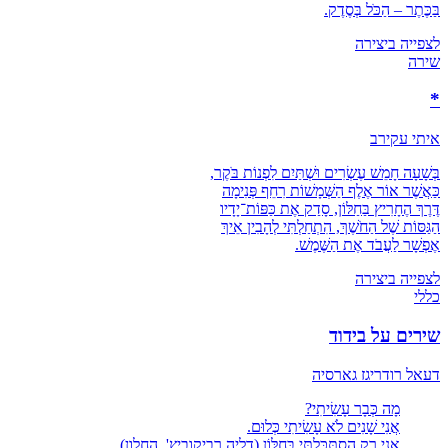
בַּכֶּתֶר – הַכֹּל בְּסֶדֶק.
לצפייה ביצירה
שירה
*
איתי עקירב
בְּשָׁעָה חָמֵשׁ עֶשְׂרִים וּשְׁתַּיִם לִפְנוֹת בֹּקֶר,
כַּאֲשֶׁר אוֹר אֶלֶף הַשְּׁמָשׁוֹת רִחֵף פְּנִימָה
דֶּרֶךְ הֶחָרִיץ בַּחַלּוֹן, סָדַק אֶת כַּפּוֹת־יָדָיו
הַגַּסּוֹת שֶׁל הַחֹשֶׁךְ, הִתְחַלְתִּי לְהָבִין אֵיךְ
אֶפְשָׁר לַעֲבֹד אֶת הַשֶּׁמֶשׁ.
לצפייה ביצירה
כללי
שירים על בידוד
דעאל רודריגז גארסיה
מָה כְּבָר עָשִׂיתִי?
אֲנִי שָׁנִים לֹא עָשִׂיתִי כְּלוּם.
אֲנִי רַק הִסְתַּכַּלְתִּי בַּחַלּוֹן (דליה רביקוביץ', החלון)