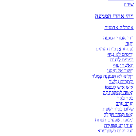
שירה
ויהי אחרי המגיפה
אהרל'ה אדמנית
וִיהִי אַחֲרֵי הַמַּגֵּפָה
וְהִנֵּה
נִפְתְּחוּ אֲרֻבּוֹת הָעֵינַיִם
וְרִיסִים לֹא נָגִיף
וּכְיוֹנִים לְבָנוֹת
הָאֹשֶׁר יָעוּף
וְיָשׁוּב אֶל חֵיקֵנוּ
רַגְלֵינוּ לֹא תִּנָּגַפְנָה בְּמָגוֹר
וּכְתָרִים נִקְשֹׁר
אִישׁ אִישׁ לְעַצְמוֹ
וְאִשָּׁה לְמִשְׁפַּחְתָּהּ
בֹּקֶר בֹּקֶר
וְעֶרֶב עֶרֶב
שָׁלוֹם כְּסִיר יִשָּׁפֵת
וְאֵשׁ תָּמִיד תִּהֲלַךְ
וּמְגוּפַת שְׁפָעִים תִּפָּתַח
וְעוֹד זֶרַע בַּמְּגוּרָה
וְנֹגַהּ יָקוּם בִּשְׁפַּרְפָּרָא