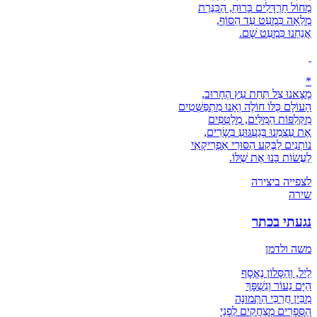
מְחוֹל חַרְדָּלִים בָּרוּחַ, הַכִּנֶּרֶת
מְלֵאָה כִּמְעַט עַד הַסּוֹף,
אֲנַחְנוּ כִּמְעַט שָׁם.
*
מָצָאנוּ צֵל תַּחַת עֵץ הֶחָרוּב,
הָעוֹלָם כֻּלּוֹ חוֹלֶה וְאָנוּ מִתְפַּשְּׁטִים
מִקְּלִפּוֹת הַמִּלִּים, מְלַטְּפִים
אֶת עַצְמֵנוּ בְּגַעְגּוּעַ בְּשָׂרִים,
נוֹתְנִים לַבֶּקַע הַסּוּרִי אַפְרִיקָאִי
לַעֲשׂוֹת בָּנוּ אֶת שֶׁלּוֹ.
לצפייה ביצירה
שירה
נגעתי בכתר
משה ולדמן
לַיִל, וְהַסָּלוֹן נֶאֱסָף
הַיָּם נֵעוֹר וְנִשְׁפָּךְ
מִבֵּין חֲרַכֵּי הַתְּמוּנָה
הַסְּפָרִים מְצַחֲקִים לְפָנַי