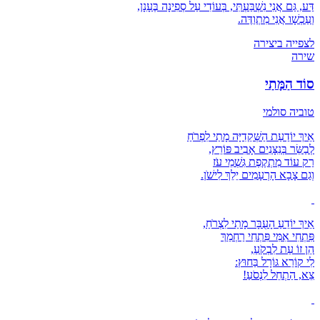
דַּע, גַּם אֲנִי נִשְׁבַּעְתִּי, בְּעוֹדִי עַל סְפִינָה בֶּעָנָן,
וְעַכְשָׁו אֲנִי מִתְוַדֶּה.
לצפייה ביצירה
שירה
סוֹד הַמָּתַי
טוביה סולמי
אֵיךְ יוֹדַעַת הַשְּׁקֵדִיָּה מָתַי לִפְרֹחַ
לְבַשֵּׂר בְּנִצָּנִים אָבִיב פּוֹרֵץ,
רַק עוֹד מִתְקֶפֶת גִּשְׁמֵי עֹז
וְגַם צָבָא הָרְעָמִים יֵלֵךְ לִישֹׁן.
אֵיךְ יוֹדֵעַ הָעֻבָּר מָתַי לִצְרֹחַ,
פִּתְחִי אִמִּי פִּתְחִי רַחְמֵךְ
הֵן זוֹ עֵת לִבְקֹעַ,
לִי קוֹרֵא גּוֹרָל בַּחוּץ:
צֵא, הַתְחֵל לִנְסֹעַ!