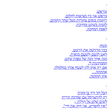
וּבָרֹאשׁ,
בָּרֹאשׁ אֲנִי בֵּין מְצִיאוּת לַחֲלוֹם.
רוֹקֶמֶת כְּנָפַיִם צְחוֹרוֹת מֵעַל שְׁחֹר הַתְּהוֹם.
לוֹגֶמֶת בְּשֶׁקֶט וּמְחַיֶּכֶת,
לָאֹפֶק הַמְּחַכֶּה.
וּבַגּוּף,
כְּבָר מַרְגִּישָׁה אֶת הָרֶטֶט.
לְאַט לִנְשֹׁם וְלִטְעֹם בְּכַפִּית.
מָנָה אַחַר מָנָה שֶׁל טִפּוֹת שֶׁקֶט,
הַמַּמְתִּינוֹת לִי.
אִם רַק אֶתֵּן לָהֶן לַעֲטֹף אוֹתִי כְּמַלְמָלָה,
אָהההה…
אֵיזוֹ תְּחוּשָׁה.
הַכֹּל חַד וְרַךְ בּוֹ זְמַנִּית
רַק לְהִתְעַרְסֵל עִם שְׂמִיכָה וְכָרִית
לָשִׂים שֶׁלֶט עַל הַדֶּלֶת –
"אֵין לְהַפְרִיעַ. אֲנִי חַיָּה אֶת חַיַּי".