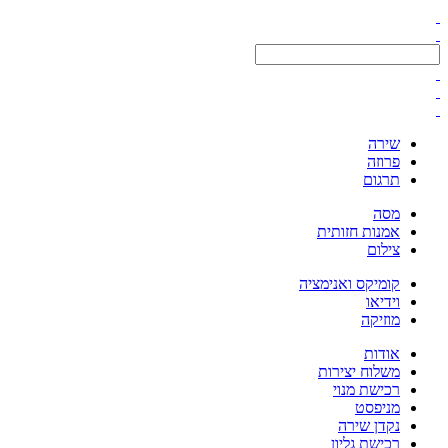
שירה
פרוזה
תרגום
מסה
אמנות חזותית
צילום
קומיקס ואנימציה
וידיאו
מוזיקה
אודות
משלוח יצירות
רכישת מנוי
מניפסט
נקדן שירה
רכישת גליון