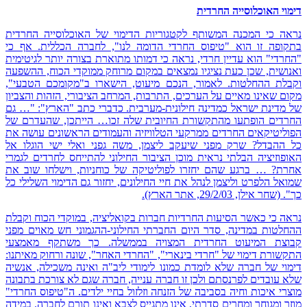
דימוי האוכלוסייה החרדית
נראה כי המכנה המשותף לקטגוריות הדימוי של האוכלוסייה החרדית
בתקופה זו הוא "טיפוס החרדי הדומה לנו", לחברה הכללית. אף כי
"החרדי" הוא עדיין חרדי, נראה כי דמותו מתוארת בצורה יותר לגיטימית
ואנושית, שכן כעת נציגיו נמצאים במקום מרוחק ממוקדי הכוח, ההשפעה
וקבלת ההחלטות. לאמור, הנכם מיעוט, הישארו ב"מקומכם הטבעי",
מקום שאינו מאיים על הערכים, התרבות, המרחב הציבורי, הזהות והצביון
של מדינת ישראל כמדינה חילונית-מערבית. כדברי כתב "הארץ": "… גם
החרדים הופתעו מהתקשורת החיובית שלה זכו… הייתכן, שהעדרם של
הפוליטיקאים החרדים ממרקעי הטלוויזיה והעמודים הראשונים עושה את
כל ההבדל? שרק מפני שיעקב ליצמן, משה גפני ואלי ישי הוגלו אל
האופוזיציה הבלתי נראית מוכן הציבור החילוני להתייחס לחרדים לגמרי
אחרת? … ברגע שהם יחזרו לפוליטיקה של כוחניות, וישלחו שוב את
שמואל הלפרט וליצמן לנהל את חיי החילונים, יחזור גם הדימוי השלילי כל
כך". (שחר אילן, 29/2/03, אתר הארץ).
נראה כי כאשר הסיעות החרדיות חברות בקואליציה, במוקדי הכוח וקבלת
ההחלטות במדינה, סדר היום החברתי החילוני-ההגמוני חש מאוים מפני
קבוצת המיעוט החרדית המצויה בממשלה. כך משתקף מאמצעי
התקשורת דימוי של "חרדי בינארי", "החרדי האחר", שונה ורחוק מאיתנו:
דימוי של חברה שלא לומדת כמונו לימודי ליב"ה ואינה משכילה, אנשיה
שלא עובדים לפרנסתם ולכן זו חברה ענייה, חברה שגם לא צורכת בתבונה
מוצרי איכות וחיה בסביבה של הזנחה וזלזול בחיי ילדים. ה"טיפוס החרדי"
מוזר ומגוחך ומחרים סדרתי, אינו מתגייס לצבא ואינו תורם לחברה. במידה