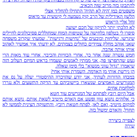
להתבונן בזה מרוב שזה הכאיב.
משפטים כמו 'היה לא תהיה' התחילו להחליד אצלי
הלשון האידילית של הרב קוק נשמעה לי קיטשית עד מיאוס
זחל אליי הייאוש
לא הלכתי יותר לתיקון של חכם ישועה
סיפרו לי בטלפון בלחישה על שטיפות המוח שמחוללים פסיכולוגים לחיילים
שיגרשו. שליחוּת וכובעים של "נחישות ורגישות". שמעתי שקרוב משפחה
שאני אוהב מחלק צמידים כחולים בצמתים. לא ידעתי איך אמשיך לאהוב
אותו אותה אהבה.
חמש עשרה שנה אחר כך. אחרי הכוויות והכיבוי. אחרי עוד מאות הרי
געש שהתפרצו פה, אני ממתין לאנשים שעמדו בראש המיזם העלוב הזה
שיאמרו "גדול עווני מנשוא" בלי סימן שאלה.
הן גירשת אותי מן האדמה. השמרת אותי אחי?
במבחן הדורות לעתיד, אני יודע שהזיכרון ההיסטורי יעלה על נס את
המגורשים האמיצים שנשארו ביישוביהם עד הדקה התשעים ולא נגררו
למלחמת אחים.
אבל היום רובץ לפתחם של המגרשים עוד חטא
כי אלוהים נושא עוון ופשע אם האדם מיטיב לשאת אותם, נושא אותם
למקום מיטיב, ואם לאו, לפתח חטאת רובץ, והתשוקה הצינית לממשו לא
תחדל, והאדם ימשול בזה.
לצפייה ביצירה
שירה