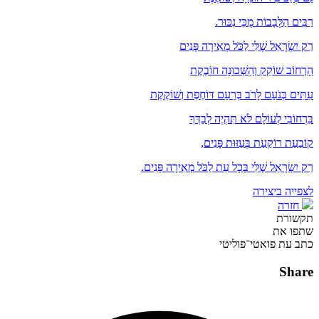
רַבִּים הַלְּבָבוֹת מֻכֵּי נִכּוּר.
רַק יִשְׂרָאֵל שֶׁלִּי לַכֹּל מְאִירָה פָּנִים
הָרְחוֹב שׁוֹקֵק וְהַשְּׁכוּנָה חוֹבֶקֶת
עִתִּים בְּנֹעַם לָרֹב בְּרַעַם דּוֹחֶפֶת וְשׁוֹקֶקֶת
בִּרְחוֹבִי לְעוֹלָם לֹא תִּהְיֶה לְבַדְּךָ
קוֹבַעַת רוֹקַעַת בְּעַזּוּת פָּנִים,
רַק יִשְׂרָאֵל שֶׁלִּי בְּכָל עֵת לַכֹּל מְאִירָה פָּנִים.
לצפייה ביצירה
חזרה
תקשורת
שתפו את
כתב עת פואטי־פוליטי
Share