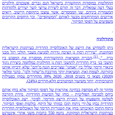
ההחלטות במוסדות התקשורת בישראל הנם גברים אשכנזים חילוניים
בעלי דעה שמאלית. דבר זה תורם ליצירת ערוצי קשר ישירים ולהזדהות
המעמדית ביניהם. שני הממסדים, אשר עוצבו בתקופת היישוב, רואים
אירועים המתרחשים מבעד לאותם "המשקפיים", וכך היחסים הקרובים
משפיעים על דפוסי הסיקור.
מתודולוגיה
ניתן להמחיש את הייצוג של האוכלוסייה החרדית בעיתונות הישראלית
המקוננת: "עיריית רמת גן הציבה גדרות למניעת מעבר הולכי רגל מבני
[1]
ברק…".
הבניית המציאות התקשורתית ממסגרת את המפגש בין
תושבי בני ברק החרדית לתושבי רמת גן החילונית כמלחמה ביצירת ניגוד
בינארי ודימוי שלילי בין "אנחנו" שצריכים הגנה מ"הם" שלא ידביקו אותנו
בקורונה. לעומת זאת, המציאות יותר מורכבת מ"שחור ולבן". כהנר ומלאך
(2020) מצאו כי בשנים 2018- 2020 39% מהחרדים עסקו בפעילות
התנדבותית, יותר משיעור המתנדבים הלא-חרדים (24%).
מחקר זה לא מסתפק בבחינה אקראית של דפוסי הסיקור אלא בוחן אותם
ביחס לסביבה הפוליטית – כוחן של הסיעות החרדיות, מידת הקרבה
לשלטון והשפעתן על הבניית הייצוג והדימוי. לפיכך, ייצוג האוכלוסייה
החרדית נבחן על-ידי ניתוח תוכן כמותי של היקף, בולטות ואופי הסיקור.
ניתוח התוכן האיכותני בוחן את קטגוריות הדימוי של האוכלוסייה החרדית
בעיתונות הישראלית המקוונת. נדגמו 550 כתבות משני אתרי אינטרנט