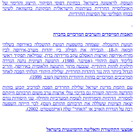
העוסק, לראשונה בישראל, בבחינת דפוסי הסיקור, הייצוג והדימוי של
האוכלוסייה החרדית בעיתונות הישראלית המקוונת בהשוואה לשינוי
בכוחן הפוליטי של הסיעות החרדיות.
האבות המייסדים והערכים המרכזיים בחברה
תנועת ההשכלה, שצמחה בהשפעת תנועת ההשכלה באירופה בשלהי
המאה ה-18, הגבירה את הפילוג בין יהדות מערב-אירופה לבין
מזרח-אירופה וארצות האסלם עקב מרידתה בדת, שמילאה תפקיד ראשי
בליכוד העם היהודי (אטינגר, 1980). התנועה הציונית נתנה הגדרה
חילונית לזהות היהודית, שנבעה מתוך התנועה הלאומית באירופה, והריב
הגדול ביותר היה נגד היהדות החרדית. שלילת היהודי הגלותי הפכה לאחד
המרכיבים המרכזיים בזהות היהודית החדשה (שגב, 1999).
עם הקמת מדינת ישראל שלילת החרדים הפכה למרכיב קבוע בזהות
החדשה והייתה קשורה גם בדיכוי עולי ארצות ערב משום תרבותם וזיקתם
למסורת. הדתיוּת והמזרחיוּת לעומת המערביוּת והחילון, שני היסודות נגדם
יצאה הציונות ששללה את תרבותם וזהותם (שם), לכך הייתה השפעה
רבה על הגדרת האויב או "האחר" שלה (אייזנשטדט, 2002).
אמצעי התקשורת והאליטה הדומיננטית בישראל