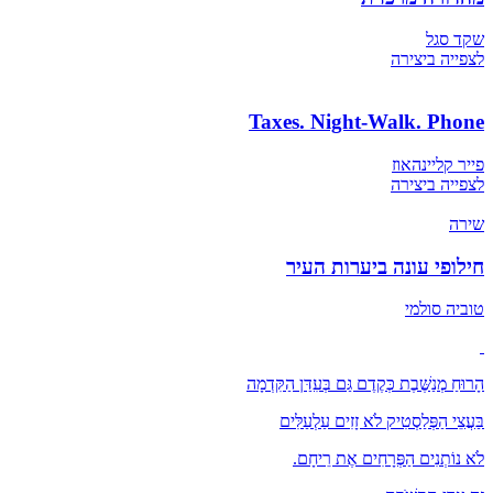
שקד סגל
לצפייה ביצירה
Taxes. Night-Walk. Phone
פייר קליינהאוז
לצפייה ביצירה
שירה
חילופי עונה ביערות העיר
טוביה סולמי
הָרוּחַ מְנַשֶּׁבֶת כְּקֶדֶם גַּם בְּעִדַּן הַקִּדְמָה
בַּעֲצֵי הַפְּלַסְטִיק לֹא זָזִים עַלְעַלִּים
לֹא נוֹתְנִים הַפְּרָחִים אֶת רֵיחָם.