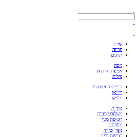
שירה
פרוזה
תרגום
מסה
אמנות חזותית
צילום
קומיקס ואנימציה
וידיאו
מוזיקה
אודות
משלוח יצירות
רכישת מנוי
מניפסט
נקדן שירה
רכישת גליון