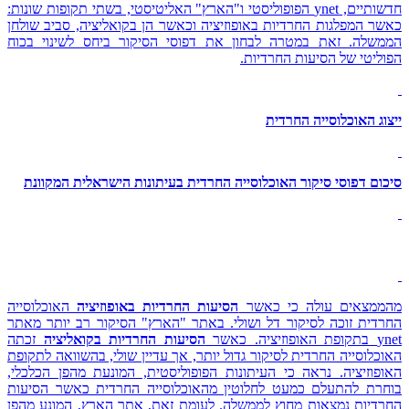
חדשותיים, ynet הפופוליסטי ו"הארץ" האליטיסטי, בשתי תקופות שונות:
כאשר המפלגות החרדיות באופוזיציה וכאשר הן בקואליציה, סביב שולחן
הממשלה. זאת במטרה לבחון את דפוסי הסיקור ביחס לשינוי בכוח
הפוליטי של הסיעות החרדיות.
ייצוג האוכלוסייה החרדית
סיכום דפוסי סיקור האוכלוסייה החרדית בעיתונות הישראלית המקוונת
מהממצאים עולה כי כאשר
הסיעות החרדיות באופוזיציה
האוכלוסייה
החרדית זוכה לסיקור דל ושולי. באתר "הארץ" הסיקור רב יותר מאתר
ynet בתקופת האופוזיציה. כאשר
הסיעות החרדיות בקואליציה
זכתה
האוכלוסייה החרדית לסיקור גדול יותר, אך עדיין שולי, בהשוואה לתקופת
האופוזיציה. נראה כי העיתונות הפופוליסטית, המונעת מהפן הכלכלי,
בוחרת להתעלם כמעט לחלוטין מהאוכלוסייה החרדית כאשר הסיעות
החרדיות נמצאות מחוץ לממשלה. לעומת זאת, אתר הארץ, המונע מהפן