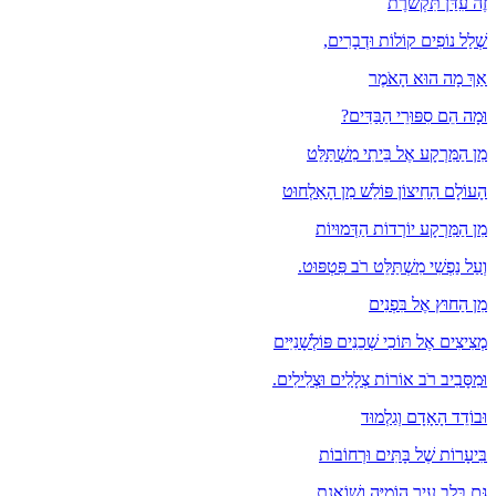
זֶה עִדַּן תִּקְשֹׁרֶת
שְׁלַל נוֹפִים קוֹלוֹת וּדְבָרִים,
אַךְ מָה הוּא הָאֹמֶר
וּמָה הֵם סִפּוּרֵי הַבַּדִּים?
מִן הַמִּרְקָע אֶל בֵּיתִי מִשְׁתַּלֵּט
הָעוֹלָם הַחִיצוֹן פּוֹלֵשׁ מִן הָאַלְחוּט
מִן הַמִּרְקָע יוֹרְדוֹת הַדְּמוּיוֹת
וְעַל נַפְשִׁי מִשְׁתַּלֵּט רֹב פִּטְפּוּט.
מִן הַחוּץ אֶל בִּפְנִים
מְצִיצִים אֶל תּוֹכִי שְׁכֵנִים פּוֹלְשָׁנִיִּים
וּמִסָּבִיב רֹב אוֹרוֹת צְלָלִים וּצְלִילִים.
וּבוֹדֵד הָאָדָם וְגַלְמוּד
בִּיעָרוֹת שֶׁל בָּתִּים וּרְחוֹבוֹת
גַּם בְּלֵב עִיר הוֹמִיָּה וְשׁוֹאֶנֶת