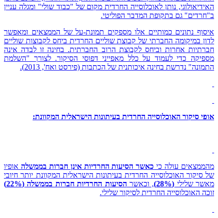
האידיאולוגי, נותן לאוכלוסייה החרדית מקום של "כבוד שולי" ומגלה עניין
ב"חרדים" גם בתקופת המדבר הפוליטי.
איסוף נתונים כמותיים אלו מספקים תמונת-על של הממצאים ומאפשר
לדון במיקומה החברתי של קבוצת שוליים החרדית ביחס לקבוצות שוליים
חברתיות אחרות וביחס לקבוצת הרוב החברתית. בחינה זו לבדה אינה
מספיקה כדי לעמוד על כלל מאפייני דפוסי הסיקור. לצורך "השלמת
התמונה" נדרשת בחינה איכותנית של הכתבות (פירסט ואח', 2013).
אופי סיקור האוכלוסייה החרדית בעיתונות הישראלית המקוונת
:
מהממצאים עולה כי
כאשר הסיעות החרדיות אינן חברות בממשלה
אופיו
של סיקור האוכלוסייה החרדית בעיתונות הישראלית המקוונת יותר חיובי
מאשר שלילי
(28%)
, וכאשר
הסיעות החרדיות חברות בממשלה (22%)
זוכה האוכלוסייה החרדית לסיקור שלילי.