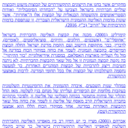
מחקרים אשר בחנו את הייצוגים התקשורתיים של קבוצות מיעוט וקבוצות
שוליים חברתיות בישראל הצביעו על "הכחדתן הסימבולית" ואודות
הסטריאוטיפים וההשטחה הבנאלית של קבוצות אלו ה"אחרות", אשר
שונות מדמות האליטה ההגמונית הישראלית הצברית, זו שנתפסת כדמות
התרבותית של "הרוב" (כ"ץ, 2016).
קימרלינג (2001) מכנה את קבוצת האליטה החברתית בישראל
"אחוסלי"ם" (אשכנזים, חילונים, ותיקים, סוציאליסטים, לאומיים).
לדבריו, כבר מתקופת היישוב ועם הקמת מדינת ישראל החלה קבוצת
המייסדים, כקבוצה הגמונית, לשמר את כוחה במוקדי הכוח במדינה אל
מול גלי העלייה מארצות האסלאם. במסגרת אידיאולוגיית "כור ההיתוך",
בה נקטה קבוצה הגמונית זו אל מול שאר הקבוצות החברתיות, לא ניתנה
חשיבות וייצוג לתרבויות של קבוצות המהגרים האחרות. כך למעשה
נחסמה השתלבותן של קבוצות אלו בכל תחומי המדינה, לרבות באמצעי
התקשורת.
במהלך שנות השבעים, איבדה ההגמוניה את הדומיננטיות השלטונית
בעקבות מלחמת יום הכיפורים ועלייתו של מנחם בגין לשלטון. מאז החל
תהליך של פיחות מתמשך בכוחה הפוליטי של אליטה זו, ולפיכך מתקיים
בחברה הישראלית קרב מאסף של אליטה זו לשמר את כוחה מול שאר
הקבוצות האחרות במדינה. אחד ממוקדי הכוח הללו הוא אמצעי
התקשורת (שם).
אברהם (2001) מציין כי יש דמיון רב בין מאפייני האליטה החברתית
השלטת למאפייני האליטה התקשורתית בישראל, כך שרוב מקבלי