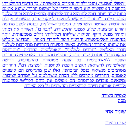
"השולי הטבעי", ותזכו "להיות נחמדים בתקשורת". כך הדימוי התקשורתי
בתקופת האופוזיציה הוא דימוי היברידי של "טיפוס חרדי", שהוא אומנם
פחות שונה ויותר דומה לנו: הוא עובד לפרנסתו, מתגייס לצבא ובעד שלטון
החוק. במידה ו"החרדים" יבקשו להתקרב למוקדי הכוח, ההשפעה וקבלת
ההחלטות האליטה הישראלית, המערבית-חילונית, נכנסת למצב מלחמה
והזרוע הביצועית שלה, אמצעי התקשורת, "תכה בו", תשחיר את דמותו
ותזהיר מפניו. היקף הסיקור, שוליותו ושליליותו גדלים משמעותית, יותר
בעיתונות האליטיסטית, והדימוי הופך ל"חרדי האחר", המדגיש ומבליט
את שונותו ואחרותו השולית. כאשר הסיעות החרדיות מתקרבות לשלטון
חברי האליטה "חרדים לשלטון" והאוכלוסייה החרדית "מתרחקת
מהקונצנזוס", אחרת, שונה, סוטה, סחטנית ומסוכנת. האוכלוסייה החרדית
הופכת ללא-לגיטימית וכל הפגנה ממוסגרת כהתפרעות, דרישה
קואליציונית להשוואת תקציב הופכת לסחטנות ו"מציצת דם", החרדים
משתמטים מנשיאה בנטל הביטחוני, ואלו שכן מתגייסים הם קיצוניים
לאומנים, החרדים מתרבים ללא הכרה ומשתלטים על המרחב הציבורי,
ומשאינם עובדים לפרנסתם הם מנצלים את כוחם הפוליטי לסחטנות
ולכפיית אורחות חייהם הביזאריים והחשוכים על כלל הציבור.
לצפייה ביצירה
מסה
שומר אחי
שפי רוזנצוויג