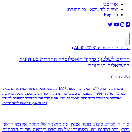
אורי צבי
יצירות לפי נושא - כל התגיות!
English
ה׳ בתמוז ה׳תשפ״ג (24.06.2023)
חרדים לשלטון: סיקור האוכלוסייה החרדית בעיתונות
הישראלית המקוונת
משה חניבד
משה חניבד החל ללמוד באקדמיה בשנת 1998 והנו בעל תואר ראשון ושני תארים שניים
במדעי המדינה ותקשורת. בעברו שימש כדובר תנועת הליכוד והסיעה בכנסת ועסק בהוראת
אזרחות ותקשורת בבתי ספר. מאמר זה מציג את עבודת התיזה שכתב במסגרת לימודיו
לתואר שני, שהוענק לו לאחרונה.
טור זה מבקש להציג בזעיר אנפין את ממצאיו של מחקר אקדמי חדשני
ופורץ דרך בתחום ייצוג תקשורתי של מיעוטים וקבוצות שוליים חברתיות