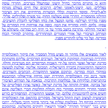
והוא כן מתגייס מדובר בחייל קיצוני שמתעלל בערבים. החרדי עוסק
בפלילים, גזען, קיצוני-לאומני ואלים, הרבנים שלו חיים בעולם מנותק
ולא-ליברלי, ומוסד הרבנות וכללי הכשרות מרחיקים את רוב הציבור
החילוני מהמסורת. החרדי פוגע בשלטון החוק, נגד פשרה ופלורליזם, פלילי,
מפגין סדרתי ושרלטן; סחטן המנצל את כוחו הפוליטי לקבלת תקציבים,
עסקן, נלחם, לוחץ ומחריף את הטון, כופה את אורחות חייו המוזרים על
הציבור החילוני, מתרבה בקצב מהיר עד כי יהיה רוב במדינה, משתלט על
המרחב הציבורי ועל אזורי המגורים המתחרדים, מתקרב למוקדי הכוח
במדינה, ועל כך עלינו להתריע מפניו.
לאור ממצאים אלו מחקר זה מציע מודל המסביר את סיקור האוכלוסייה
החרדית בעיתונות המקוונת בישראל. הערכים המרכזיים עליהם מושתתת
מדינת ישראל ואשר הותוו על-ידי האבות המייסדים הם מערביוּת וחילון.
הקבוצה הדומיננטית בחברה הישראלית, המכונה אליטה, שולטת למעשה
במוקדי הכוח במדינה, ובתוכם אמצעי התקשורת, הכתבים והעורכים,
אשר בינם ובין האוכלוסייה החרדית ישנו מרחק אידיאולוגי המתבטא
בהתגייסות ובלקיחת צד במלחמת התרבות, במאבק על המרחב הציבורי
ועל צביונה, אופייה וזהותה של מדינת ישראל. כאשר נציגיו הפוליטיים של
המגזר החרדי רחוקים ממוקדי כוח וקבלת החלטות חברי האליטה אינם
חשים איום לדומיננטיות שלהם, וכך אמצעי התקשורת, המתפקדים כזרוע
הביצועית לעיצוב דעת הקהל בישראל, מסקרים בהתאם את האוכלוסייה
החרדית בהיקף דל, בבולטות שולית אך ביותר סיקור חיובי משלילי. ייתכן
שיש בכך "תמרור הזהרה" לאמור הישארו רחוקים מהשלטון, במקומכם