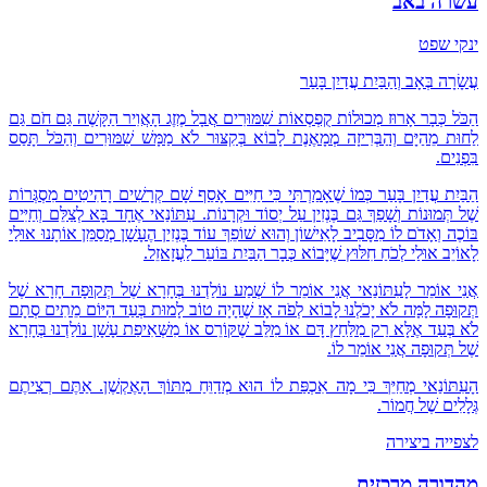
עשרה באב
ינקי שפט
עֲשָׂרָה בְּאָב וְהַבַּיִת עֲדַיִן בָּעַר
הַכֹּל כְּבָר אָרוּז מְכוּלוֹת קֻפְסְאוֹת שִׁמּוּרִים אֲבָל מֶזֶג הָאֲוִיר הַקָּשֶׁה גַּם חֹם גַּם
לַחוּת מֵהַיָּם וְהַבְּרִיזָה מְמָאֶנֶת לָבוֹא בְּקִצּוּר לֹא מַמָּשׁ שִׁמּוּרִים וְהַכֹּל תָּסַס
בִּפְנִים.
הַבַּיִת עֲדַיִן בָּעַר כְּמוֹ שֶׁאָמַרְתִּי כִּי חַיִּים אָסַף שָׁם קְרָשִׁים רָהִיטִים מִסְגְּרוֹת
שֶׁל תְּמוּנוֹת וְשָׁפַךְ גַּם בֶּנְזִין עַל יְסוֹד וּקְרָנוֹת. עִתּוֹנַאי אֶחָד בָּא לְצַלֵּם וְחַיִּים
בּוֹכֶה וְאָדֹם לוֹ מִסָּבִיב לָאִישׁוֹן וְהוּא שׁוֹפֵךְ עוֹד בֶּנְזִין הֶעָשָׁן מְסַמֵּן אוֹתָנוּ אוּלַי
לָאוֹיֵב אוּלַי לְכֹחַ חִלּוּץ שֶׁיָּבוֹא כְּבָר הַבַּיִת בּוֹעֵר לַעֲזָאזֵל.
אֲנִי אוֹמֵר לָעִתּוֹנַאי אֲנִי אוֹמֵר לוֹ שְׁמַע נוֹלַדְנוּ בְּחָרָא שֶׁל תְּקוּפָה חָרָא שֶׁל
תְּקוּפָה לָמָּה לֹא יָכֹלְנוּ לָבוֹא לְפֹה אָז שֶׁהָיָה טוֹב לָמוּת בְּעַד הַיּוֹם מֵתִים סְתָם
לֹא בְּעַד אֶלָּא רַק מִלַּחַץ דָּם אוֹ מִלֵּב שֶׁקּוֹרֵס אוֹ מִשְּׁאִיפַת עָשָׁן נוֹלַדְנוּ בְּחָרָא
שֶׁל תְּקוּפָה אֲנִי אוֹמֵר לוֹ.
הָעִתּוֹנַאי מְחַיֵּךְ כִּי מָה אִכְפַּת לוֹ הוּא מְדַוֵּחַ מִתּוֹךְ הָאֶקְשֶׁן. אַתֶּם רְצִיתֶם
גְּלָלִים שֶׁל חֲמוֹר.
לצפייה ביצירה
מהדורה מרכזית