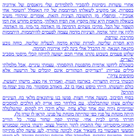
אחרי עשרות ניסיונות להסביר לתלמידים שלי ניואנסים של אירוניה
בספרות, אני מקשיב לשאלתו המיתממת של קין האומלל "השומר אחי
אנוכי?", ומתפלץ מן התשובה הצינית הזאת. אומרים שיהודי משיב
בשאלה והאמת היא שזה מקפיץ את הפיוז האלוהי, מתסיס מחדש את דמו
השפוך של הבל. מהיכן נזעקים הדמים? מן האדמה בר-מינן. מן האדמה.
ולקין אין יותר אדמה. הציניות מדמה עצמה לפעמים להיתממות. היתממות
מחרבת, שורפת.
היא חסרת שליטה. למרות שהיא מדמה לבעליה שליטה. כוחה נובע
מקנאה ושנאה, זה ההבדל אולי בינה לבין אירוניה תמימה.
שלוש פעמים בשבוע נהרנו אחרי חכם ישועה לתיקון קבלי מיסטי מסביב
לנצרים.
כשכולם ליחשו ארמית מהפנטת הוקסמתי, עצמתי עיניים, אבל מלמלתי
מילים עבריות: "הצדיקים הטהורים אינם קובלים על הרשעה אלא
מוסיפים צדק".
הבטתי בירוק החצרות, בארגמן הגגות, ואמרתי אין מצב. מישהו יתעשת.
כולם יתעשתו. הייתי טיפש נאמן בן 22. מאוהב ומסונוור, מה טוב יצמח מן
ההרס?
בסוף הסיבוב, כשעה אחרי חצות, פגשו בנו עיתונאים מלאי בוז. העיניים
שלהם צעקו שהתבלבלנו, עם בולדוזר כמו אריק לא הולכים למוסכים
שמיימיים (היה שם אחד שלא צחק, שלא חיכה רק לסקופ, שהטלטלה
היתה מונחת על פניו כפי שהייתה מונחת על פנינו. קראו לו שרון גל).
חזרתי מרוט לבית אחי, שתיתי קפה שחור עכור. כל הווייב
האמוני-מיסטיקני שלי התכווץ לתוך תרמיל עצוב. ידעתי בתוכי שבמגרש
המעשי העכשווי בוז משאיר אבק לכוונה טהורה, לעג עושה קלס מתיקון
חצות, מדמעות צדיקים, פוליטיקה זולה מנצחת עקרונות ויושרה. לא רציתי