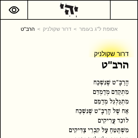
אסופת ל"ג בעומר
דרור שקולניק
הרב"ט
דרור שקולניק
דרור שקולניק
הרב"ט
הָרַבָּ"ט שֶׁנִּשְׁכַּח
המשך קריאה
כתבים נוספים
מִתְקַדֵּם מְדַמְדֵּם
מִתְגַּלְגֵּל מְדַמֵּם
אַח שֶׁל הָרַבָּ"ט שֶׁנִּשְׁכַּח
לוֹכֵד עֲרִיקִים
מִשְׁתַּטֵּחַ עַל קִבְרֵי צַדִּיקִים