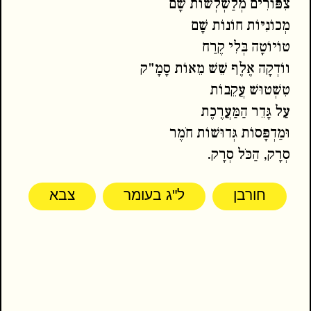
צִפּוֹרִים מְלַשְׁלְשׁוֹת שָׁם
מְכוֹנִיּוֹת חוֹנוֹת שָׁם
טוֹיוֹטָה בְּלִי קֶרַח
ווֹדְקָה אֶלֶף שֵׁשׁ מֵאוֹת סָמָ"ק
טִשְׁטוּשׁ עֲקֵבוֹת
עַל גָּדֵר הַמַּעֲרֶכֶת
וּמַדְפָּסוֹת גְּדוּשׁוֹת חֹמֶר
סְרָק, הַכֹּל סְרָק.
חורבן
ל"ג בעומר
צבא