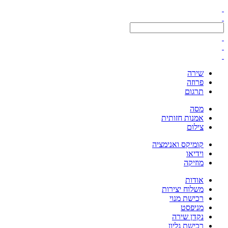
שירה
פרוזה
תרגום
מסה
אמנות חזותית
צילום
קומיקס ואנימציה
וידיאו
מוזיקה
אודות
משלוח יצירות
רכישת מנוי
מניפסט
נקדן שירה
רכישת גליון