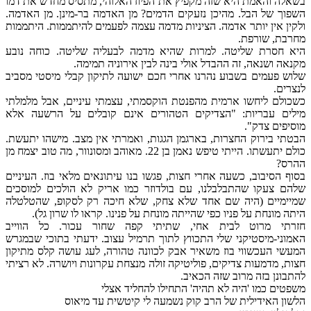
בשאלה והאמת היא שזה מקפיץ את הפיוז האלוהי, מתסיס מחדש את דמו
השפוך של הבל. מהיכן נזעקים הדמים? מן האדמה בר-מינן. מן האדמה.
ולקין אין יותר אדמה. הציניות מדמה עצמה לפעמים להיתממות. היתממות
מחרבת, שורפת.
היא חסרת שליטה. למרות שהיא מדמה לבעליה שליטה. כוחה נובע
מקנאה ושנאה, זה ההבדל אולי בינה לבין אירוניה תמימה.
שלוש פעמים בשבוע נהרנו אחרי חכם ישועה לתיקון קבלי מיסטי מסביב
לנצרים.
כשכולם ליחשו ארמית מהפנטת הוקסמתי, עצמתי עיניים, אבל מלמלתי
מילים עבריות: "הצדיקים הטהורים אינם קובלים על הרשעה אלא
מוסיפים צדק".
הבטתי בירוק החצרות, בארגמן הגגות, ואמרתי אין מצב. מישהו יתעשת.
כולם יתעשתו. הייתי טיפש נאמן בן 22. מאוהב ומסונוור, מה טוב יצמח מן
ההרס?
בסוף הסיבוב, כשעה אחרי חצות, פגשו בנו עיתונאים מלאי בוז. העיניים
שלהם צעקו שהתבלבלנו, עם בולדוזר כמו אריק לא הולכים למוסכים
שמיימיים (היה שם אחד שלא צחק, שלא חיכה רק לסקופ, שהטלטלה
היתה מונחת על פניו כפי שהייתה מונחת על פנינו. קראו לו שרון גל).
חזרתי מרוט לבית אחי, שתיתי קפה שחור עכור. כל הווייב
האמוני-מיסטיקני שלי התכווץ לתוך תרמיל עצוב. ידעתי בתוכי שבמגרש
המעשי העכשווי בוז משאיר אבק לכוונה טהורה, לעג עושה קלס מתיקון
חצות, מדמעות צדיקים, פוליטיקה זולה מנצחת עקרונות ויושרה. לא רציתי
להתבונן בזה מרוב שזה הכאיב.
משפטים כמו 'היה לא תהיה' התחילו להחליד אצלי
הלשון האידילית של הרב קוק נשמעה לי קיטשית עד מיאוס