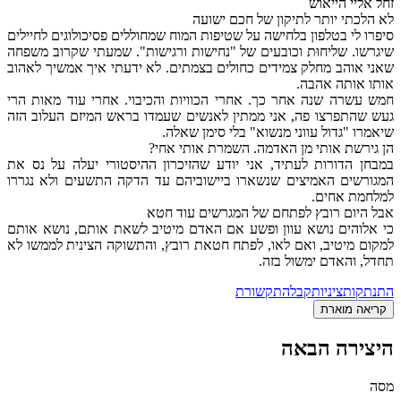
זחל אליי הייאוש
לא הלכתי יותר לתיקון של חכם ישועה
סיפרו לי בטלפון בלחישה על שטיפות המוח שמחוללים פסיכולוגים לחיילים
שיגרשו. שליחוּת וכובעים של "נחישות ורגישות". שמעתי שקרוב משפחה
שאני אוהב מחלק צמידים כחולים בצמתים. לא ידעתי איך אמשיך לאהוב
אותו אותה אהבה.
חמש עשרה שנה אחר כך. אחרי הכוויות והכיבוי. אחרי עוד מאות הרי
געש שהתפרצו פה, אני ממתין לאנשים שעמדו בראש המיזם העלוב הזה
שיאמרו "גדול עווני מנשוא" בלי סימן שאלה.
הן גירשת אותי מן האדמה. השמרת אותי אחי?
במבחן הדורות לעתיד, אני יודע שהזיכרון ההיסטורי יעלה על נס את
המגורשים האמיצים שנשארו ביישוביהם עד הדקה התשעים ולא נגררו
למלחמת אחים.
אבל היום רובץ לפתחם של המגרשים עוד חטא
כי אלוהים נושא עוון ופשע אם האדם מיטיב לשאת אותם, נושא אותם
למקום מיטיב, ואם לאו, לפתח חטאת רובץ, והתשוקה הצינית לממשו לא
תחדל, והאדם ימשול בזה.
התנתקות
ציניות
קבלה
תקשורת
קריאה מוארת
היצירה הבאה
מסה