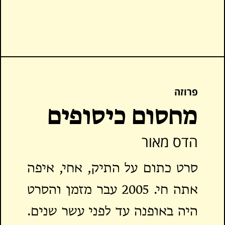
מֶלֶךְ
לָכֶם
הַיְּעָרוֹת
פרוזה
מחסום כיסופים
לָכֶם
הדס מאור
גְּבָעוֹת בְּמֹאזְנַיִם
סרט כתום על התיק, אחי, איפה
לָכֶם
אתה חי. 2005 עבר מזמן והסרט
טוֹבִים
היה באופנה עד לפני עשר שנים.