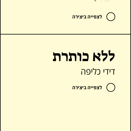
אָדָם!
לצפייה ביצירה
אָדָם
אַתֶּם
ללא כותרת
צֹאן
דידי כליפה
אַתֶּם
דְּבַשׁ
לצפייה ביצירה
אַתֶּם
זַיִת