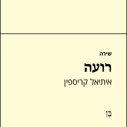
שירה
רועה
איתיאל קריספין
בֶּן