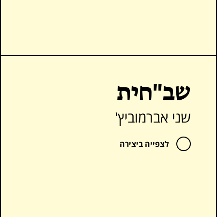
אַתֶּם
אַתֶּם
אַתֶּם
שב"חית
רוֹעֶה
שני אברמוביץ'
לָכֶם
לצפייה ביצירה
אֱ־לוֹהַּ
לָכֶם