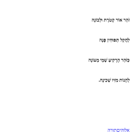
זֹהַר אוֹר קְטֹרֶת וּלְבוֹנָה
לַחֲקַל תַּפּוּחִין פָּנָה
כַּזֹּהַר הָרָקִיעַ שְׁמֵי מְעוֹנָה
לֵהָנוֹת מִזִּיו שְׁכִינָה.
אלוהים
תורה