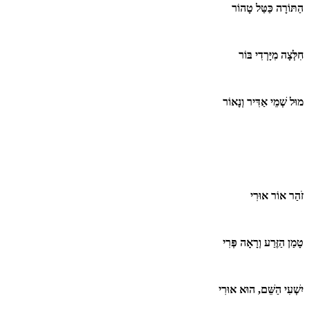
הַתּוֹרָה כַּטַּל טָהוֹר
חִלְּצָה מִיָּרְדִי בּוֹר
מוּל שְׁמֵי אַדִּיר וְנָאוֹר
זֹהַר אוֹר אוּרִי
טָמַן הַזֶּרַע וְרָאָה פְּרִי
יִשְׁעִי הַשֵּׁם, הוּא אוּרִי