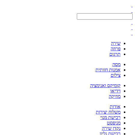
שירה
פרוזה
תרגום
מסה
אמנות חזותית
צילום
קומיקס ואנימציה
וידיאו
מוזיקה
אודות
משלוח יצירות
רכישת מנוי
מניפסט
נקדן שירה
רכישת גליון