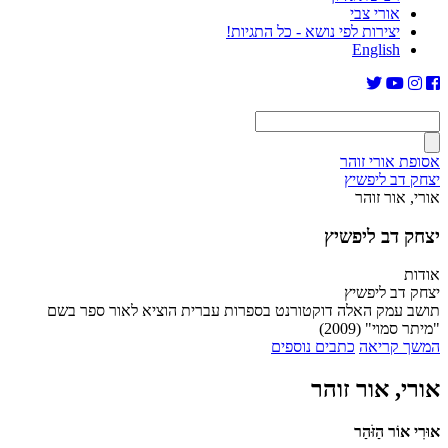
אורי צבי
יצירות לפי נושא - כל התגיות!
English
אסופת אורי זוהר
יצחק דב ליפשיץ
אורי, אור זוהר
יצחק דב ליפשיץ
אודות
יצחק דב ליפשיץ
תושב עמק האלה דוקטורנט בספרות עברית הוציא לאור ספר בשם
"מיתר סמוי" (2009)
המשך קריאה
כתבים נוספים
אורי, אור זוהר
אוּרִי אוֹר הַזֹּהַר