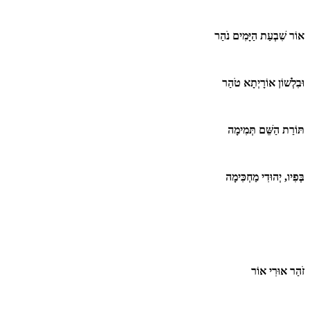
אוֹר שִׁבְעַת הַיָּמִים נֹהַר
וּבִלְשׁוֹן אוֹרָיְתָא טֹהַר
תּוֹרַת הַשֵּׁם תְּמִימָה
בְּפִיו, יְהוּדִי מַחְכִּימָה
זֹהַר אוּרִי אוֹר