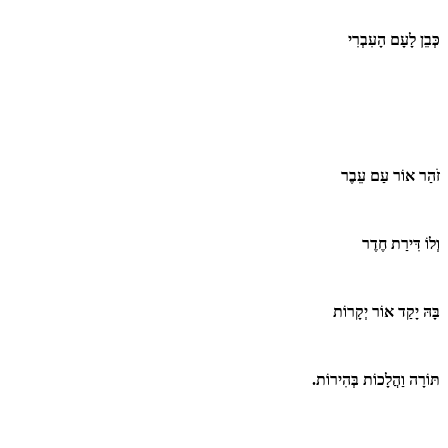
כְּבֵן לָעָם הָעִבְרִי
זֹהַר אוֹר עַם עֵבֶר
וְלוֹ דִּירַת חֶדֶר
בָּהּ יָקַד אוֹר יְקָרוֹת
תּוֹרָה וַהֲלָכוֹת בְּהִירוֹת.