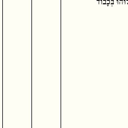
וּהוּ בְּכָבוֹד