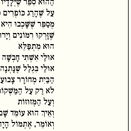
הַהוּא סִפֵּר שֶׁיְּלָדָיו 
עַל שֶׁהָרַג כּוֹפְרִים כ
מְסַפֵּר שֶׁשָּׁכְבוּ הִיא ו
שֶׁזָּרְקוּ רִמּוֹנִים וְיָ
הוּא מִתְפַּלֵּא
אוּלַי אִשְׁתִּי חָבְשָׁה 
אוּלַי בִּגְלַל שֶׁנָּתְנ
הַבַּיִת מְחוֹרָר צָבוּעַ 
לֹא רַק עַל הַמַּשְׁקוֹ
וְעַל הַמְּזוּזוֹת
וְאֵיךְ הוּא עוֹמֵד שָׁם ע
וְאוֹמֵר, אֶתְמוֹל הָיָה ל