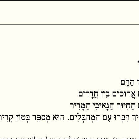
 הַדָּם
ם אֲרוּכִים בֵּין חֲדָרִים
ַחִיּוּךְ הַנָּאִיבִי הַמָּרִיר
ךְ דִּבְּרוּ עִם הַמְחַבְּלִים. הוּא מְסַפֵּר בְּטוֹן קָרִיר