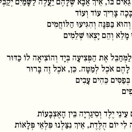
גֵּאִים בּוֹ, אֵיךְ אַבָּא שֶׁלָּהֶם יַעֲלֶה לַשָּׁמַיִם יְקַבְּל
ָּכָה צָרִיךְ עוֹד וְעוֹד
ְהוּא בַּפִּנָּה וְהִגִּיעוּ הַלּוֹחֲמִים
רוּ מָלֵא וְהֵם יָצְאוּ שְׁלֵמִים
לַמְּחַבֵּל אֶת הַפְּצִיעָה בְּיָד וְהוֹצִיאָה לוֹ כַּדּוּר
ָה לָהֶם אֹכֶל לְמַטָּה. כֵּן, אֹכֶל זֶה בָּרוּר
בְּפַסִּים כֵּהִים עָבִים
פִים
ֵינֵי יֶלֶד וְסִיגַרְיָה בֵּין הָאֶצְבָּעוֹת
ִי יוֹם הֻלֶּדֶת, אֵיךְ נִצַּלְנוּ פִּלְאֵי פְּלָאוֹת