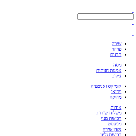
שירה
פרוזה
תרגום
מסה
אמנות חזותית
צילום
קומיקס ואנימציה
וידיאו
מוזיקה
אודות
משלוח יצירות
רכישת מנוי
מניפסט
נקדן שירה
רכישת גליון