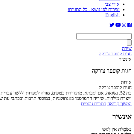
אורי צבי
יצירות לפי נושא - כל התגיות!
English
שירה
חגית קופפר צ'רקה
אינשיר
חגית קופפר צ'רקה
אודות
חגית קופפר צ'רקה
בת 52, נשואה, אם וסבתא, מתגוררת בצופים, מורה לספרות וללשון עב
ויוצרת מילדות. שיריה התפרסמו באנתולוגיות, במוספי תרבות ובכתבי עת שונים. ספר ביכורי
המשך קריאה
כתבים נוספים
אינשיר
בְּשִׂמְלַת אַיִן לְגוּפִי