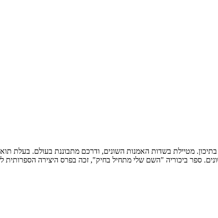
רית בתיכון. מטיילת בשדות האמנות השונים, ודרכם מתבוננת בעולם. בעלת ת
ה "השם שלי מתחיל בחיק", זכה בפרס היצירה הספרותית לשנת 2022 של משרד התרבות לספר ביכ