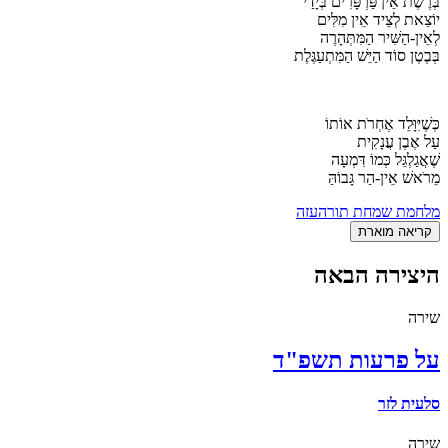
בְּרֶשֶׁת אֵין פַּרְפָּרִים בְּיָדַי
יוֹצֵאת לְצֵיד אֵין מִלִּים
לְאֵין-הַשִּׁיר הַמִּתְּהָרֶה
בְּבֶטֶן סוֹד הַיֵּשׁ הַמִּתְעַגֶּלֶת
כְּשֶׁיִּוָּלֵד אֶחְרֹת אוֹתוֹ
עַל אֶבֶן עֲנָקִית
שֶׁאֲגַלְגֵּל כְּמוֹ דִּמְעָה
מֵרֹאשׁ אֵין-הַר גָּבוֹהַּ
מלחמת שמחת תורה
עזה
קריאה מוארת
היצירה הבאה
שירה
על פרעות תשפ"ד
סלעית לזר
שירה