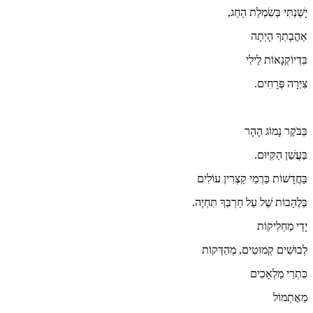
יָשַׁנְתִּי בְּשִׂמְלַת הַחַג,
אַהֲבָתְךָ הָיְתָה
בִּדְיוֹקְנָאוֹת לֵילִי
צִיְּרָה פְּרָחִים.
בַּבֹּקֶר נָמוֹג הָהָר
בַּעֲשַׁן הַקִּיּוּם.
בַּחֲדָשׁוֹת כַּרְמֵי קַצְרִין עוֹלִים
בְּלֶהָבוֹת שֶׁל עַל חַרְבְּךָ תִּחְיֶה.
יָדַי מַחְלִיקוֹת
לְבוּשִׁים קְמוּטִים, מְהַדְּקוֹת
כִּתְרֵי מַלְאָכִים
מֵאֶתְמוֹל