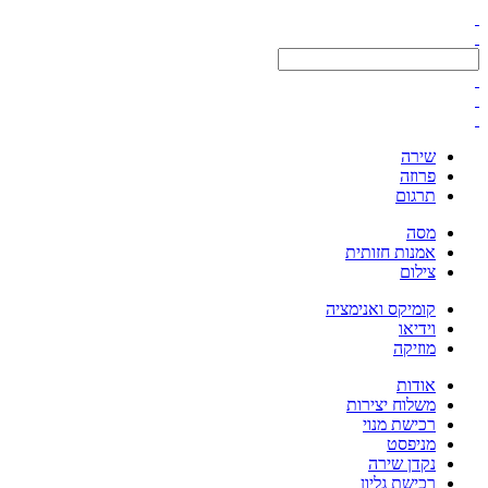
שירה
פרוזה
תרגום
מסה
אמנות חזותית
צילום
קומיקס ואנימציה
וידיאו
מוזיקה
אודות
משלוח יצירות
רכישת מנוי
מניפסט
נקדן שירה
רכישת גליון