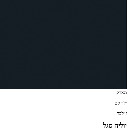
מארק
ילד קטן
ז'ילבר
יוליה סגל