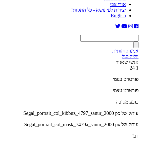
אורי צבי
יצירות לפי נושא - כל התגיות!
English
אמנות חזותית
יוליה סגל
אנשי שאנור
24
1
פורטרט עצמי
פורטרט עצמי
כובע מסיכה
עותק של Segal_portrait_col_kibbuz_4797_sanur_2000 px
עותק של Segal_portrait_col_mask_7479a_sanur_2000 px
רבי