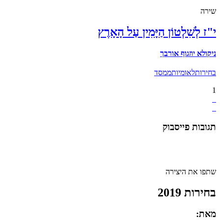
שירה
י"ז לְשִׁלְטוֹן הַיָּמִין עַל הָאָרֶץ
ניקולא יוזגוף אורבך
בחירות
לאומיות
ממסד
1
תגובות פייסבוק
שתפו את היצירה
בחירות 2019
מאת: