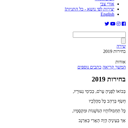
אורי צבי
יצירות לפי נושא - כל התגיות!
English
שירה
בחירות 2019
אודות
המשך קריאה
כתבים נוספים
בחירות 2019
בְּבוֹאוֹ לְפָנֶיהָ עָרֹם, כְּבִימֵי נְעוּרָיו,
חָשַׂף בְּרַהַב כָּל מַהֲלָכָיו
כָּל תַּחְבּוּלוֹתָיו הַנּוֹשָׁנוֹת וּמִקְסָמָיו,
אַךְ בְּעֵינֶיהָ הָיָה הָאֲרִי כְּאַרְנָב