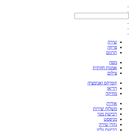
שירה
פרוזה
תרגום
מסה
אמנות חזותית
צילום
קומיקס ואנימציה
וידיאו
מוזיקה
אודות
משלוח יצירות
רכישת מנוי
מניפסט
נקדן שירה
רכישת גליון