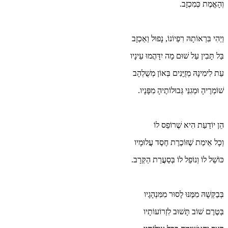
וְהָאֱמֶת כְּמִכְזָב.
וַיְהִי בִּרְאוֹתָהּ רִפְיוֹנוֹ, נָפוּל וְאַכְזָב
בַּל תָּבִין עַל שׁוּם מָה יִדָּהֲמוּ עֵינָיו
עֵת לִימִינָהּ מְזֻיָּנִים בְּאוֹן מְשֻׁלְהָב
שׁוֹמְרֶיהָ וּמְגִנֵּי גְּבוּלוֹתֶיהָ מִפָּנָיו.
הֵן יוֹדַעַת הִיא שֶׁרוֹפֵס לוֹ
וְכָל אֵימַת שֶׁזּוֹכֶרֶת חֶסֶד עֲלוּמָיו
כּוֹשֵׁל לוֹ וְנוֹפֵל לוֹ בְּסַעֲרַת הַקְּרָב.
בְּבַקְּשָׁהּ מִמֶּנּוּ לָסוּר מִמִּנְהָגָיו
בְּטֶרֶם שׁוֹב תָּשׁוּב לִזְרוֹעוֹתָיו