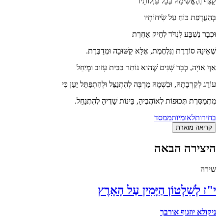
קָצַף וְהֶאֱשִׁימָהּ בְּכָל עַוְלוֹתָיו
בְּהַעֲדָפַת כּוֹחַ עַל שִׂיחוֹתָיו
וּכְבָר נִשְׁבַּע לִנְדֹּד לְחֵיק אַחֶרֶת
שֶׁאֵינָהּ סוֹרֶרֶת וְנִלְחֶמֶת, אֶלָּא קַשּׁוּבָה וּמְדַבֶּרֶת.
אַךְ אוֹיָה, כְּבָר שָׁנִים שֶׁהוּא נוֹתַר בַּבַּיִת עָזוּב וּמְיַחֵל
עוֹרֵג לְקִרְבָתָהּ, וּבִשְׁמָהּ מַרְבֶּה לְהִתְנַצֵּל וּלְהִתְפַּתֵּל יַעַן כִּי
מִתְמַסֶּרֶת תְּכוּפוֹת לְאוֹהֲבֶיהָ, בֵּינוֹת שָׁדֶיהָ לְהִתְנַחֵל.
בחירות
לאומיות
ממסד
קריאה מוארת
היצירה הבאה
שירה
י"ז לְשִׁלְטוֹן הַיָּמִין עַל הָאָרֶץ
ניקולא יוזגוף אורבך