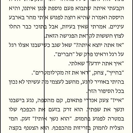
וקבעתי איתה שתבוא פעם נוספת לנגן איתנו, והיא
היססה ואמרה שהיא רוצה לפגוש אותי מחר בארבע
עיניים. אמרתי שאין בעיות, אבל בתוכי כבר החלו
לצוץ חששות לקראת הפגישה הזאת.
"אז אתה יוצא איתה?" שאל שגב כשישבנו אצלו רגל
על רגל וראינו פרק של "חברים".
"איך אתה יודע?" שאלתי.
"בחייך", צחק, "ראו את זה מקילומטרים".
בהיתי באוויר לרגע, מחשב לעצמי מה עשיתי לא נכון
בכל הסיפור הזה.
"איי!" צעק אנדרי פתאום, קם מהספה, נגע בישבנו
ונשך את שפתיו. הוא זרק בזעם את הכפכף שלו
במטרה לפגוע בחמוס. "הוא נשך אותי!" זעק. חמי
הצליח לחמוק בזריזות מהכפכף. הוא הצטנף בקצה