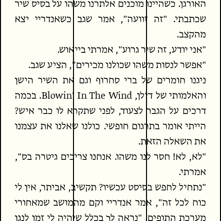
האורגן. כשהיינו מוכנים אלתרנו משהו על בסיס שיר
שכתבתי. "זה זוועה", אמר שגב כשאנדריי יצא
מהקצב.
"אני יודע, זה שיר גרוע", אמרתי בייאוש.
"אפשר לנסות משהו שכולנו מכירים", הציע שגב.
ניגנו חומרים של ברי סחרוף וגם את השיר הישן
והאלמותי של דילן, Blowin' In The Wind. בכמה
דרכים על הגבר לצעוד, לפני שתקרא לו כבר איש?
הייתי אומר בתרגום חופשי. כולנו שאלנו את עצמנו
את השאלה הזאת.
"לא, לא! חסר לנו משהו. אנחנו צריכים גיטרה בס",
אמרתי.
"נתחיל לחפש בסיסט עכשיו? תקשיב, אביתר, אין לי
כוח לכל זה", אמר אנדריי וקם מהמושב שמאחורי
מערכת התופים. "נראה לך בכלל שיהיה לי זמן לנגן