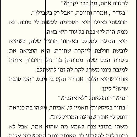
לחזרה אחת, מה כבר יקרה?"
"בסדר", אמרה וחייכה, "אבל רק בשבילך".
הרגשתי כאילו היא הסכימה לעשות לי טובה. לא
ממש היה לי אכפת כל עוד היא באה.
היא הגיעה למקלט באיחור הרגיל שלה, כשהיא
לובשת חולצת לייקרה שחורה. היא הוציאה את
גיטרת הבס שלה מנרתיק בד זול וחיברה אותה
למגבר. ניגנו משהו, לקח לה זמן להשתלב.
אחרי שהיא הלכה אנדריי תקע בי מבט. "הכי טובה
שיש?" סינן.
"מה?" התפלאתי. "לא אהבת?"
"בתור בסיסטית? תאמין לי, אביתר, משהו בה כנראה
דופק לך את השמיעה המוזיקלית".
משהו בתוכי צנח לשמע מה שהוא אמר, אבל לא
נתתי לזה להפריע לי. מאוחר יותר התקשרתי אליה