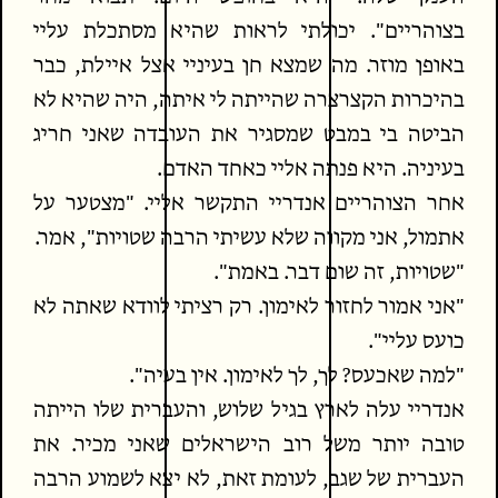
בצוהריים". יכולתי לראות שהיא מסתכלת עליי
באופן מוזר. מה שמצא חן בעיניי אצל איילת, כבר
בהיכרות הקצרצרה שהייתה לי איתה, היה שהיא לא
הביטה בי במבט שמסגיר את העובדה שאני חריג
בעיניה. היא פנתה אליי כאחד האדם.
אחר הצוהריים אנדריי התקשר אליי. "מצטער על
אתמול, אני מקווה שלא עשיתי הרבה שטויות", אמר.
"שטויות, זה שום דבר. באמת".
"אני אמור לחזור לאימון. רק רציתי לוודא שאתה לא
כועס עליי".
"למה שאכעס? לך, לך לאימון. אין בעיה".
אנדריי עלה לארץ בגיל שלוש, והעברית שלו הייתה
טובה יותר משל רוב הישראלים שאני מכיר. את
העברית של שגב, לעומת זאת, לא יצא לשמוע הרבה