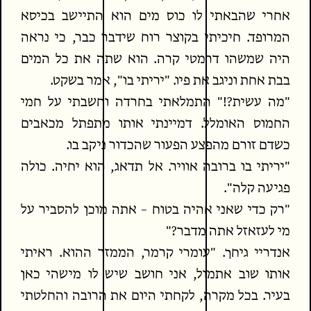
אחרי שהבאתי לו כוס מים הוא התיישב בכיסא
המרופד. חיכיתי בקוצר רוח שידבר כבר, כי נראה
היה שמשהו דרמטי קרה. הוא שתה את כל המים
בבת אחת וניגב את פיו. "יריתי בו", אמר בשקט.
"מה עשית?!" התמלאתי בחרדה וחשבתי על חמי
החמוס האומלל. דמיינתי אותו מתפתל מכאבים
כשדם זורם מהפצע הפעור שהכדור ניקב בו.
"יריתי בו ברובה אוויר. אל תדאג, הוא יחיה. כולה
פגיעה קלה".
"רק כדי שאני אהיה בטוח – אתה מוכן להסביר על
מי לעזאזל אתה מדבר?"
אנדריי גיחך. "עומרי קרמר, הממזר ההוא. ראיתי
אותו שוב אתמול, אני חושב שיש לו מישהי כאן
בעיר. בכל מקרה, לקחתי היום את הרובה והחלטתי