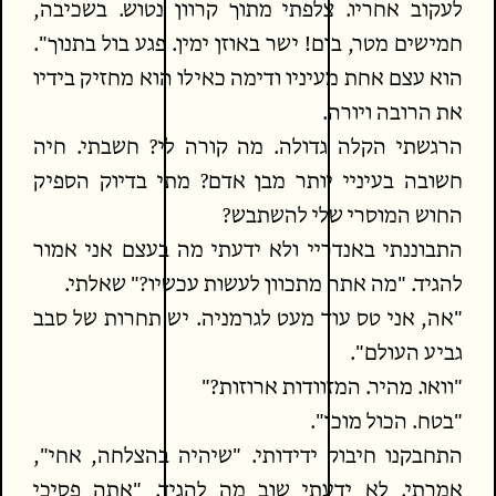
לעקוב אחריו. צלפתי מתוך קרוון נטוש. בשכיבה,
חמישים מטר, בום! ישר באוזן ימין. פגע בול בתנוך".
הוא עצם אחת מעיניו ודימה כאילו הוא מחזיק בידיו
את הרובה ויורה.
הרגשתי הקלה גדולה. מה קורה לי? חשבתי. חיה
חשובה בעיניי יותר מבן אדם? מתי בדיוק הספיק
החוש המוסרי שלי להשתבש?
התבוננתי באנדריי ולא ידעתי מה בעצם אני אמור
להגיד. "מה אתה מתכוון לעשות עכשיו?" שאלתי.
"אה, אני טס עוד מעט לגרמניה. יש תחרות של סבב
גביע העולם".
"וואו. מהיר. המזוודות ארוזות?"
"בטח. הכול מוכן".
התחבקנו חיבוק ידידותי. "שיהיה בהצלחה, אחי",
אמרתי. לא ידעתי שוב מה להגיד. "אתה פסיכי