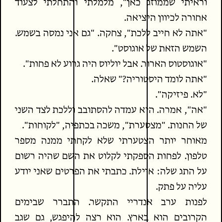
וראיתי שממוזג כאן", מלמלתי והתחלתי לצעוד
אחורה לכיוון היציאה.
"אתה לא חייב ללכת", צחקה. "גם אני נמסה בשמש.
השמש הזאת של אוגוסט".
"אוגוסטוס הארור. אבל יוליוס היה גרוע לא פחות".
"אתה לומד היסטוריה?" שאלה.
"לא. פיזיקה".
"אה", אמרה. היא עמדה להסתובב וללכת לצד השני
של החנות. "מצטערת", משכה בכתפיה, "לקוחות".
מאוחר יותר הצטערתי שלא לקחתי ממנה מספר
טלפון. לפחות הספקתי לקלוט את השם שהיה רשום
על התג שלה: איילת. כתבתי את הפרטים שאני יודע
עליה על פתק.
לפנות ערב אנדריי התקשר. התברר שבימים
הקרובים הוא בארץ. הוא רצה להיפגש, גם שגב