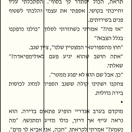
תראה, הכול יסתדר לך בסוף". הסתכלתי עליו
וחייכתי בקושי. אספתי את עצמי והלכתי לשטוף
פנים בשירותים.
"אז מה?" אמרתי כשחזרתי לסלון, "כולנו נדפקנו
בגלל הצבא?"
"חוץ מהספורטאי המצטיין שלנו", ציין שגב.
"אתה חושב שהוא יגיע פעם לאולימפיאדה?"
שאלתי.
"כן. אבל שם הוא לא יפגע ממטר".
צחקנו ושתינו קולה ששגב הספיק למזוג לכוסות
בירה גדולות.
•
מוקדם בערב אנדריי הופיע פתאום בדירה. הוא
נראה עייף אך דרוך, כולו מזיע ומתנשף. "מה
נשמע?" אמרתי לקראתו, "חכה, אני אביא לך מים".