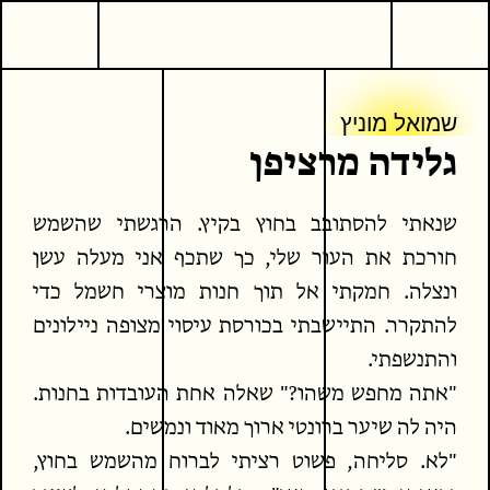
9
פרוזה
שמואל מוניץ
גלידה מרציפן
שמואל מוניץ
שמואל מוניץ
גלידה מרציפן
שנאתי להסתובב בחוץ בקיץ. הרגשתי שהשמש
המשך קריאה
כתבים נוספים
חורכת את העור שלי, כך שתכף אני מעלה עשן
ונצלה. חמקתי אל תוך חנות מוצרי חשמל כדי
להתקרר. התיישבתי בכורסת עיסוי מצופה ניילונים
והתנשפתי.
"אתה מחפש משהו?" שאלה אחת העובדות בחנות.
היה לה שיער ברונטי ארוך מאוד ונמשים.
"לא. סליחה, פשוט רציתי לברוח מהשמש בחוץ,