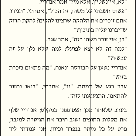
"לא, איינשטיין, אלא מי?" אמר אנדריי.
"פשוט חשבתי על משהו, זה הכול", אמרתי. "תגידו,
אתם זוכרים את הלהקה שרצינו להקים? להקת הרוק
שדיברנו עליה בתיכון?"
"כן, אני זוכר משהו כזה", אמר שגב.
"למה זה לא יצא לפועל? למה שלא נלך על זה
עכשיו?"
אנדריי נשען על הכורסה ונאנח. "מה פתאום נזכרת
בזה?"
עבר רגע של דממה. "נו", אמרתי, "בואו נחזור
להתאמן. התגעגעתי לזה".
בערב שלאחר מכן הצטופפנו במקלט; אנדריי שלף
את מקלות התופים ושגב חיבר את הגיטרה למגבר,
פרט על כל מיתר בנפרד וכיוון. אני עמדתי ליד