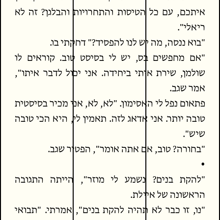
איתכם, עם כל הטיסות והתחרויות והבלגן? זה לא
ריאלי".
"בוא ננסה, מה יש לנו להפסיד?" דחקתי בו.
"אם מחפשים בס, יש לי בסיסט טוב. קוראים לו
שולמן, שירת איתי ביחידה. אני יכול לדבר איתו",
אמר שגב.
פתאום נפל לי האסימון. "לא, לא, אני מכיר בסיסטית
טובה יותר. אני אדאג לזה. תאמין לי, היא הכי טובה
שיש".
"בחורה? טוב, אם אתה אומר", הפטיר שגב.
•
"להקת בנים? נשמע לי מוזר", הייתה התגובה
הראשונה של איילת.
"נו, זו כבר לא תהיה להקת בנים", אמרתי. "תבואי