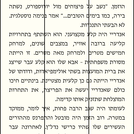
הוזמן. "נשב על פיצוחים מול יורוספורט, נשתה
בירה, כמו בימים הטובים…" אמר בנימה נוסטלגית.
לא הבעתי התנגדות.
אנדריי היה קלע מקצועני. הוא השתתף בתחרויות
קליעה ברובה אוויר, במצבים שונים, למרחק
חמישים מטרים ולמרחק מאה מטרים. זו הייתה
מסורת משפחתית – אבא שלו הוא קלע עבר שייצג
את ברית המועצות בשתי אולימפיאדות, ודודתו של
אנדריי הייתה גם כן קלעית מצטיינת. בינתיים חיכו
כולם שאנדריי יעשה את הפריצה, את התחרות
המוצלחת שתזניק אותו קדימה.
לעומתו היה שגב הרבה פחות, איך לומר, ממוקד
במטרה. רוב הזמן היה מובטל והתפרנס מההורים
העשירים שלו שהיו כרישי נדל"ן. לאחרונה עבר