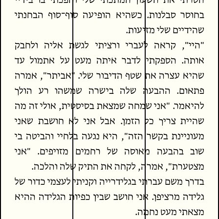
הסרתי את השעון המתכתי שלי והפכתי בו בידיי
בחוסר סבלנות. כשהיא הופיעה סוף־סוף הבחנתי
שהידיים שלי מזיעות.
"היי", קראה לעברי ורציתי לגשת אליה ולחבק
אותה. הספקתי לדבר איתה מעט על אתמול עד
שהיא עצרה את שטף הדיבור שלי. "אביתר", אמרה
פתאום. ההבעה שלה בישרה שמשהו רע הולך
להיאמר. "אני שמחה שמצאת בסיסטית, אולי זה מה
שהיית צריך כל הזמן. אבל אני לא חושבת שאני
מעוניינת בקשר הזה", היא נגעה בלחיי והביטה בי
שוב בהבעה מאוסה של רחמים מזויפים. "אני
מצטערת", אמרה, לקחה את התיק שלה והלכה.
בדרך משם עברתי בגלידרייה וקניתי לעצמי כדור של
גלידה מרציפן. אני חושב שבין כפיות הגלידה ההיא
מצאתי מעט נחמה.