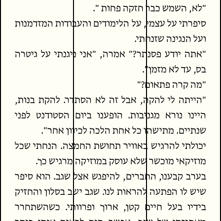
"לא, השמש כבר חזקה פחות ".
סיפרתי על עצמי, על הלימודים והעבודות המזדמנות
ועל הנגינה שזנחתי.
"אתה יודע פסנתר?" אמרה, "אני ניגנתי על גיטרה
בס, עד לא מזמן".
"מה קרה פתאום?"
"הייתה לי להקה, אבל זה לא הסתדר. להקת בנות,
היינו נורא מגניבות. הופענו ביום הסטודנט לפני
שנתיים. מתישהו כל אחת הלכה לכיוון אחר".
יכולתי להרגיש באוויר תחושת החמצה. הנחתי שכל
מוזיקאי מוכשר שלא עוסק במוזיקה מרגיש כך.
בערב קבענו, החברים, להיפגש אצל שגב. הוא סיפר
שיש לו הפתעה להראות לנו. שגב ישב בסלון והחזיק
בידיו בעל חיים קטן, ארוך ופרוותי. כשהשתחרר