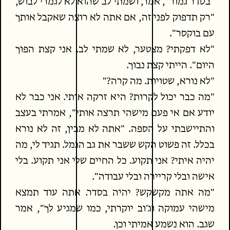
"בסדר גמור", אמר, ושמתי לב שהוא לא לגמרי לבוש,
"רק תדפוק לפני זה, אם אתה לא רוצה שאקבל אותך
עם בוקסר".
"לא דפקתי? מצטער, לא שמתי לב. אני קצת הפוך
היום". הייתי קצת נבוך.
"לא נורא, שטויות. מה קרה?"
"מה כבר יכול לקרות? היא זרקה אותי. אני כבר לא
יודע אם אי פעם מישהי תרצה אותי", אמרתי בעצב
והתיישבתי על הספה. "אתה לא מבין, זה לא נורא
בכלל. זה פשוט הקש ששבר את גב הגמל. תגיד לי, מה
יהיה איתי? אני תקוע. כל החיים שלי אני תקוע. בלי
אישה ובלי קריירה ובלי עבודה".
"מה אתה מקשקש? יהיה בסדר. אתה עוד תמצא
מישהי עמוקה וג'וב יוקרתי, כמו שמגיע לך", אמר
שגב. הוא נשמע אמיתי וכן.