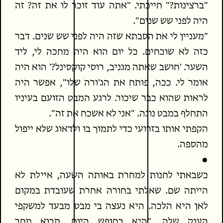
"ברצינות?" חייכתי. "אתה עוד זוכר לו את זה? זה
היה לפני שש שנים".
"מעניין לי את הסבתא שזה היה לפני שש שנים. דבר
כזה לא שוכחים. כל יום הוא היה מחכה לי, ליד
השער. 'חושב שאתה מגניב, רוסי קוקסינל?' הוא היה
אומר לי. ככה, פותח את הג'ורה שלו", אפשר היה
לראות שהוא כבר שיכור. לרגע המבט הזועם בעיניו
התחלף במבט נוגה. "אני לא אשכח את זה".
הקפתי אותו בזרועי כדי לתמוך בו ולדאוג שלא ייפול
מהספה.
●
כשבאתי לחנות למחרת באותה השעה, איילת לא
הייתה שם. שאלתי בחורה אחרת שעובדת במקום
לאן היא הלכה. היא נעצה בי מבט מבעד למשקפי
הענק שלה. "היא בחופש היום. תבוא מחר