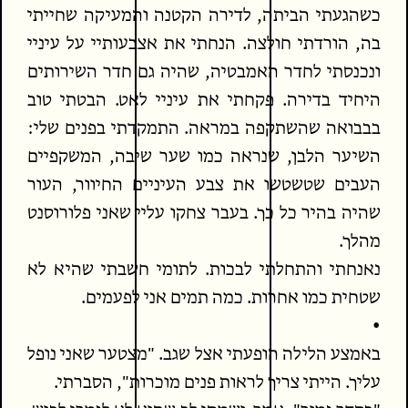
כשהגעתי הביתה, לדירה הקטנה והמעיקה שחייתי
בה, הורדתי חולצה. הנחתי את אצבעותיי על עיניי
ונכנסתי לחדר האמבטיה, שהיה גם חדר השירותים
היחיד בדירה. פקחתי את עיניי לאט. הבטתי טוב
בבבואה שהשתקפה במראה. התמקדתי בפנים שלי:
השיער הלבן, שנראה כמו שער שיבה, המשקפיים
העבים שטשטשו את צבע העיניים החיוור, העור
שהיה בהיר כל כך. בעבר צחקו עליי שאני פלורוסנט
מהלך.
נאנחתי והתחלתי לבכות. לתומי חשבתי שהיא לא
שטחית כמו אחרות. כמה תמים אני לפעמים.
•
באמצע הלילה הופעתי אצל שגב. "מצטער שאני נופל
עליך. הייתי צריך לראות פנים מוכרות", הסברתי.