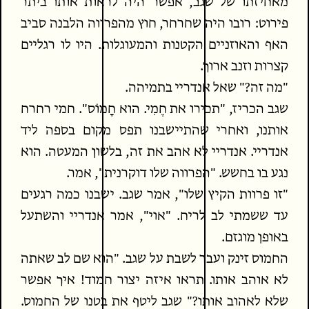
מאחיזתו של שגב, אפשר היה לראות אותו ביתר
פירוט: רובו היה שחרחר, חוץ מהפרווה הלבנה סביב
האף והאוזניים הקטנות והמעוגלות. היו לו רגליים
קצרות וזנב ארוך.
"מה זה?" שאל אנדריי בתמיהה.
שגב הכריז, "תכירו את חֶמִי. הוא חָמוֹס". חמי רחרח
אותנו, ואחרי שהתיישבנו תפס מקום בספה ליד
אנדריי. אנדריי לא אהב את זה, בלשון המעטה. הוא
נגע בו בחשש. "הפרווה שלו דוקרנית", אמר.
"זו פרוות הקיץ שלו", אמר שגב. ישבנו כמה רגעים
עד ששמתי לב לריח. "אוי", אמר אנדריי והשתעל
באופן מוגזם.
החמוס זינק ועבר לשבת על שגב. "הוא שם לב שאתה
לא אוהב אותו. תראו איזה יצור חמוד! איך אפשר
שלא לאהוב אותו?" שגב ליטף את בטנו של החמוס.