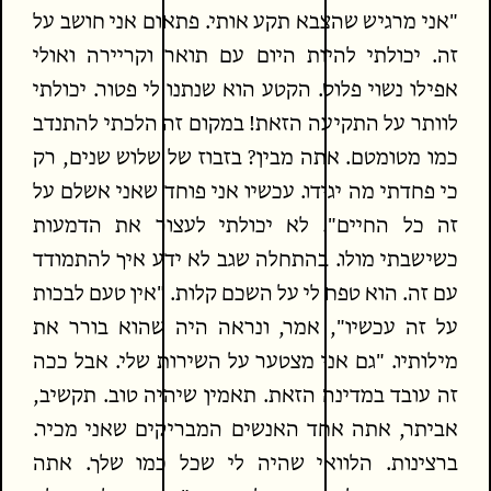
"אני מרגיש שהצבא תקע אותי. פתאום אני חושב על
זה. יכולתי להיות היום עם תואר וקריירה ואולי
אפילו נשוי פלוס. הקטע הוא שנתנו לי פטור. יכולתי
לוותר על התקיעה הזאת! במקום זה הלכתי להתנדב
כמו מטומטם. אתה מבין? בזבוז של שלוש שנים, רק
כי פחדתי מה יגידו. עכשיו אני פוחד שאני אשלם על
זה כל החיים". לא יכולתי לעצור את הדמעות
כשישבתי מולו. בהתחלה שגב לא ידע איך להתמודד
עם זה. הוא טפח לי על השכם קלות. "אין טעם לבכות
על זה עכשיו", אמר, ונראה היה שהוא בורר את
מילותיו. "גם אני מצטער על השירות שלי. אבל ככה
זה עובד במדינה הזאת. תאמין שיהיה טוב. תקשיב,
אביתר, אתה אחד האנשים המבריקים שאני מכיר.
ברצינות. הלוואי שהיה לי שכל כמו שלך. אתה