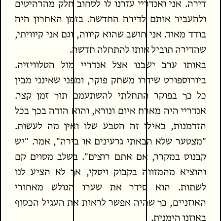
דירה. אני ואנדריי עזרנו לו לסחוב חלק מהרהיטים
ולהעביר אותם לדירה החדשה. בזמן האחרון היה
בודד מאוד. אני חושב שהוא קיווה, וגם אני קיוויתי,
שהדירה תוביל אותו להתחלה חדשה.
באותו ערב ישבנו אצל אנדריי מול הטלוויזיה.
ביורוספורט שידרו משחק פוקר, ומפני שאינני מבין
כל כך בפוקר התחלתי להשתעמם תוך זמן קצר.
אנדריי היה מארח איום ונורא, והוא הודה בכך בכל
הזדמנות, כאילו זה הטבע שלו ואין מה לעשות.
"מצטער שלא הבאתי גרעינים או בירה", אמר. "יש
קבנוס במקרר, אם אתם רוצים". בשלב מסוים קם
והוציא מהמזווה בקבוק ויסקי, אך לא הציע לנו
לשתות. הוא סידר את שערו הגולש מאחורי
האוזניים, כך שהיה אפשר לראות את העגיל הכסוף
באוזנו הימנית.