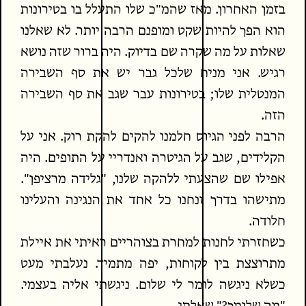
בזמן האחרון. מאז שהמ"כ שלו התעלל בו בטירונות
הוא הפך להיות שקט ומופנם הרבה יותר. לא שאלנו
שאלות על מה שקרה שם בדיוק. היה ברור שזה נושא
רגיש. אני מניח שלכל גבר יש את סף השבירה
המנטלית שלו; בטירונות עבר שגב את סף השבירה
הזה.
הרבה לפני הגיוס חלמנו להקים להקת רוק. אני על
הקלידים, שגב על הגיטרה ואנדריי על התופים. היה
אפילו שם שהצעתי ללהקה שלנו, "גלידה מרציפן".
מתישהו בדרך זנחנו כל אחד את הנגינה והעלינו
חלודה.
כשחזרתי לחנות למחרת בצוהריים ראיתי את איילת
מתרוצצת בין לקוחות, יפה מתמיד. נעלבתי מעט
כשלא ניגשה לומר לי שלום. ניגשתי אליה בעצמי.