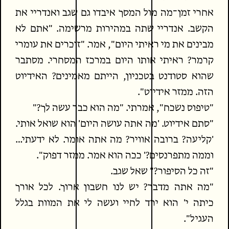
אחרי זמן־מה מול המסך איבדו גם שגב ואנדריי את
הקשב. אנדריי שתה במהירות מרשימה. "אתם לא
מבינים את מי ראיתי היום", אמר. "זוכרים את עומרי
קרמר? ראיתי אותו היום במרכז המסחרי. מסתבר
שהוא סטודנט בטכניון, הייתם מאמינים? האידיוט
הזה. ממזר אידיוט".
"טיפוס נשכח", אמרתי. "מה הוא כבר עשה לך?"
"סתם אידיוט. 'מה אתה עושה היום' הוא שואל אותי.
'קליעה? ברובה אוויר? מה אתה אומר. לא ידעתי…
וממה מתפרנסים?' ככה הוא אמר. ממזר דפוק".
"זה כל הסיפור?" שאל שגב.
"מה אתה מדבר? יש לנו חשבון ארוך. לכל אורך
כיתה י' הוא ירד לחיי ועשה לי את המוות בגלל
העגיל".