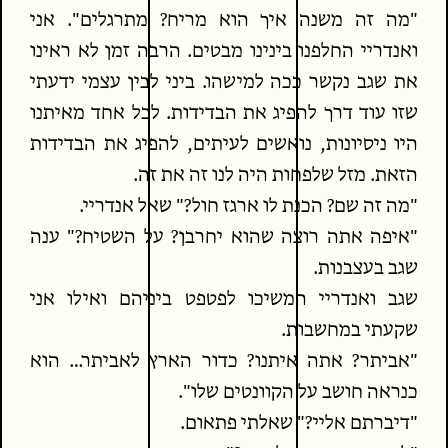
"מה זה משנה איך הוא מריח? מתרגלים". אני
ואנדריי החלפנו בינינו מבטים. הרבה זמן לא ראינו
את שגב נקשר ככה למישהו. ביני לבין עצמי ידעתי
שזו עוד דרך להפיג את הבדידות. לכל אחד מאיתנו
היו ניסיונות, נואשים לעיתים, להפיג את הבדידות
הזאת. מזל שלפחות היה לנו זה את זה.
"מה זה שם? הכנת לו ארגז חול?" שאל אנדריי.
"איפה אתה רוצה שהוא יחרבן? על השטיח?" ענה
שגב בעצבנות.
שגב ואנדריי המשיכו לפטפט ביניהם ואילו אני
שקעתי במחשבות.
"אביתר? אתה איתנו? כדור הארץ לאביתר… הוא
כנראה חושב על הקוונטים שלו".
"דיברתם אליי?" שאלתי פתאום.