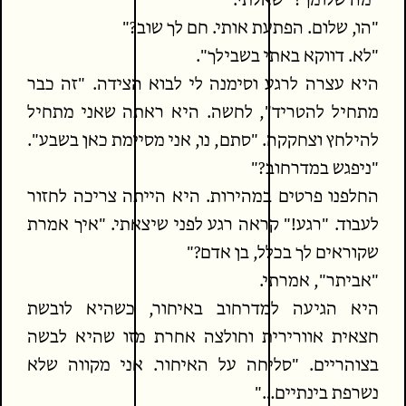
"מה שלומך?" שאלתי.
"הו, שלום. הפתעת אותי. חם לך שוב?"
"לא. דווקא באתי בשבילך".
היא עצרה לרגע וסימנה לי לבוא הצידה. "זה כבר
מתחיל להטריד", לחשה. היא ראתה שאני מתחיל
להילחץ וצחקקה. "סתם, נו, אני מסיימת כאן בשבע".
"ניפגש במדרחוב?"
החלפנו פרטים במהירות. היא הייתה צריכה לחזור
לעבוד. "רגע!" קראה רגע לפני שיצאתי. "איך אמרת
שקוראים לך בכלל, בן אדם?"
"אביתר", אמרתי.
היא הגיעה למדרחוב באיחור, כשהיא לובשת
חצאית אוורירית וחולצה אחרת מזו שהיא לבשה
בצוהריים. "סליחה על האיחור. אני מקווה שלא
נשרפת בינתיים…"