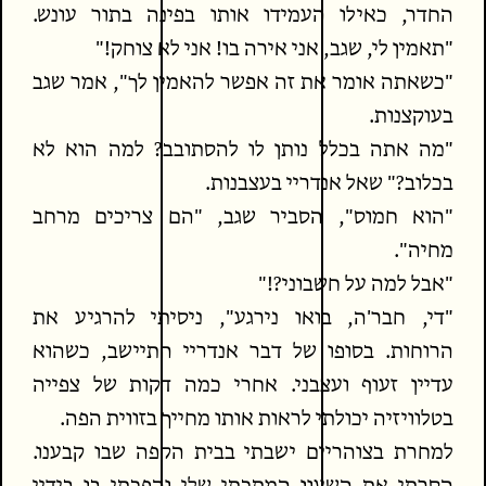
החדר, כאילו העמידו אותו בפינה בתור עונש.
"תאמין לי, שגב, אני אירה בו! אני לא צוחק!"
"כשאתה אומר את זה אפשר להאמין לך", אמר שגב
בעוקצנות.
"מה אתה בכלל נותן לו להסתובב? למה הוא לא
בכלוב?" שאל אנדריי בעצבנות.
"הוא חמוס", הסביר שגב, "הם צריכים מרחב
מחיה".
"אבל למה על חשבוני?!"
"די, חבר'ה, בואו נירגע", ניסיתי להרגיע את
הרוחות. בסופו של דבר אנדריי התיישב, כשהוא
עדיין זעוף ועצבני. אחרי כמה דקות של צפייה
בטלוויזיה יכולתי לראות אותו מחייך בזווית הפה.
למחרת בצוהריים ישבתי בבית הקפה שבו קבענו.