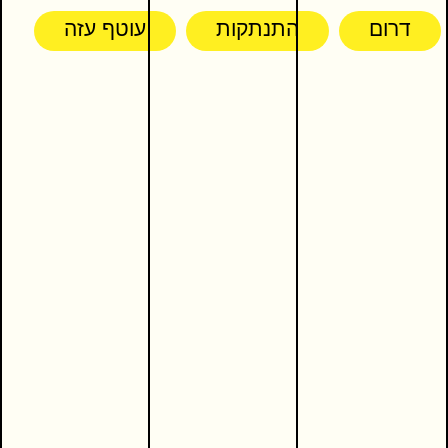
דרום
התנתקות
עוטף עזה