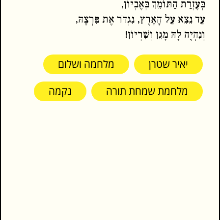
בְּעֶזְרַת הַתּוֹמֵךְ בְּאֶבְיוֹן,
עַד נֵצֵא עַל הָאָרֶץ, נִגְדֹּר אֶת פִּרְצָהּ,
וְנִהְיֶה לָהּ מָגֵן וְשִׁרְיוֹן!
יאיר שטרן
מלחמה ושלום
מלחמת שמחת תורה
נקמה