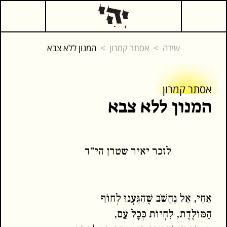
שירה
אסתר קמרון
המנון ללא צבא
אסתר קמרון
אסתר קמרון
המנון ללא צבא
המשך קריאה
כתבים נוספים
לזכר יאיר שטרן הי"ד
אַחַי, אַל נַחֲשֹׁב שֶׁהִגַּעְנוּ לְחוֹף
הַמּוֹלֶדֶת, לִחְיוֹת כְּכָל עַם,