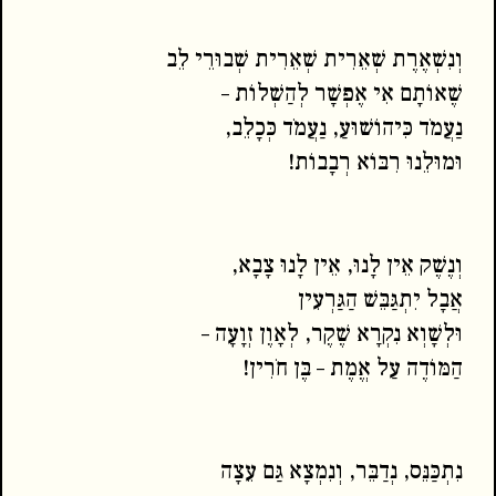
וְנִשְׁאֶרֶת שְׁאֵרִית שְׁאֵרִית שְׁבוּרֵי לֵב
שֶׁאוֹתָם אִי אֶפְשָׁר לְהַשְׁלוֹת –
נַעֲמֹד כִּיהוֹשׁוּעַ, נַעֲמֹד כְּכָלֵב,
וּמוּלֵנוּ רִבּוֹא רְבָבוֹת!
וְנֶשֶׁק אֵין לָנוּ, אֵין לָנוּ צָבָא,
אֲבָל יִתְגַּבֵּשׁ הַגַּרְעִין
וּלְשָׁוְא נִקְרָא שֶׁקֶר, לְאָוֶן זְוָעָה –
הַמּוֹדֶה עַל אֱמֶת – בֶּן חֹרִין!
נִתְכַּנֵּס, נְדַבֵּר, וְנִמְצָא גַּם עֵצָה