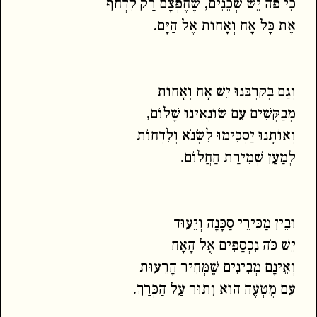
כִּי פֹּה יֵשׁ שְׁכֵנִים, שֶׁחֶפְצָם רַק לִדְחֹף
אֶת כָּל אָח וְאָחוֹת אֶל הַיָּם.
וְגַם בְּקִרְבֵּנוּ יֵשׁ אָח וְאָחוֹת
מְבַקְּשִׁים עִם שׂוֹנְאֵינוּ שָׁלוֹם,
וְאוֹתָנוּ יַסְכִּימוּ לִשְׂנֹא וְלִדְחוֹת
לְמַעַן שְׁמִירַת הַחֲלוֹם.
וּבֵין מַכִּירֵי סַכָּנָה וְיֵעוּד
יֵשׁ כֹּה נִכְסַפִים אֶל הָאָח
וְאֵינָם מְבִינִים שֶׁמְּחִיר הָרֵעוּת
עִם מֻטְעֶה הוּא וִתּוּר עַל הַכְּרַךְ.