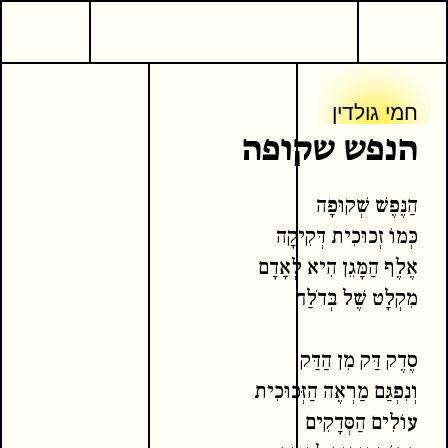
1
שירה
חמי גולדין
הנפש שקופה
חמי גולדין
חמי גולדין
הנפש שקופה
הַנֶּפֶשׁ שְׁקוּפָה
המשך קריאה
כתבים נוספים
כְּמוֹ זְכוּכִית דְּקִיקָה
אֶלֶף הַמָּגֵן הִיא לְאָדָם
מִקְלָט שֶׁל בְּדֹלַח
סֶדֶק דַּק מִן הַדַּק
וְנִפְגַּם מַרְאֶה הַזְּכוּכִית
עוֹלִים הַסְּדָקִים