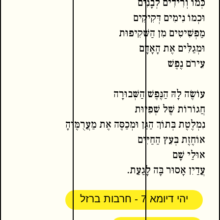
כְּמוֹ וְרִידִים לְבָנִים
וּכְמוֹ נִימִים דְּקִיקִים
מַפְשִׁיטִים מִן הַשְּׁקִיפוּת
וּמְגַלִּים אֶת הָאָדָם
עֵירֹם נֶפֶשׁ
עוֹשֶׂה לָהּ הַנֶּפֶשׁ הַשְּׁבוּרָה
חֲגוֹרוֹת שֶׁל שְׁפִיּוּת
נִמְלֶטֶת בְּתוֹךְ הַגַּן וּמְכַסֶּה אֶת מַעֲרֻמֶּיהָ
אוֹחֶזֶת בְּעֵץ הַחַיִּים
אוּלַי שָׁם
עֲדַיִן אָסוּר בָּה לָגַעַת.
יהי דיומא 7 - חרבות ברזל