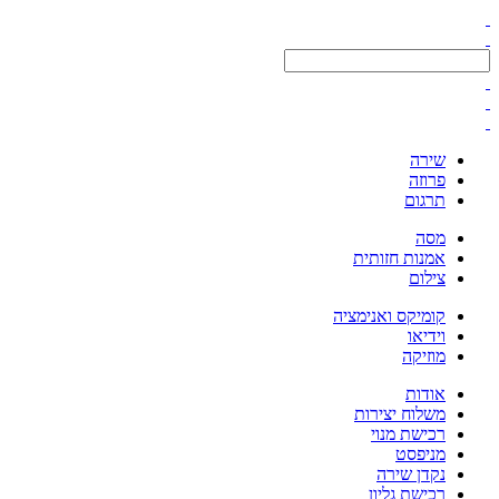
שירה
פרוזה
תרגום
מסה
אמנות חזותית
צילום
קומיקס ואנימציה
וידיאו
מוזיקה
אודות
משלוח יצירות
רכישת מנוי
מניפסט
נקדן שירה
רכישת גליון