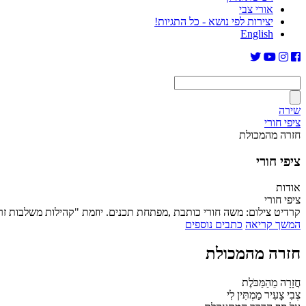
אורי צבי
יצירות לפי נושא - כל התגיות!
English
שירה
ציפי חורי
חזרה מהמכולת
ציפי חורי
אודות
ציפי חורי
קרדיט צילום: משה חורי כותבת ,מפתחת תכנים. יוזמת "קהילות משלבות זר
המשך קריאה
כתבים נוספים
חזרה מהמכולת
חֲזָרָה מֵהַמַּכֹּלֶת
צְבִי צָעִיר מַמְתִּין לִי