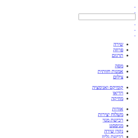
שירה
פרוזה
תרגום
מסה
אמנות חזותית
צילום
קומיקס ואנימציה
וידיאו
מוזיקה
אודות
משלוח יצירות
רכישת מנוי
מניפסט
נקדן שירה
רכישת גליון