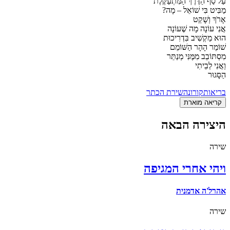
עַל סַף הַדֶּרֶךְ הַמִּתְעַקֶּלֶת
מַבִּיט בִּי שׁוֹאֵל – מָה?
אָרֹךְ וְשָׁקֵט
אֲנִי עוֹנָה מָה שֶׁעוֹנָה
הוּא מַקְשִׁיב בִּדְרִיכוּת
שׁוֹמֵר הָהָר הַשּׁוֹמֵם
מִסְתּוֹבֵב מִמֶּנִּי מְנַתֵּר
וַאֲנִי לְבֵיתִי
הַסָּגוּר
בריאות
קורונה
שירת הכתר
קריאה מוארת
היצירה הבאה
שירה
ויהי אחרי המגיפה
אהרל'ה אדמנית
שירה