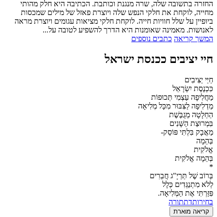
החזרה בתשובה שלה, שרה מנגנת וכותבת. הכתיבה היא חלק מהותי
מחייה, לוקחת את חלקי הנפש שלה ויוצרת פאזל של מילים שמכסות
ביופיין על שלל חוויות חייה. לוקחת חלקי מציאות עגומים ויוצרת מראה
לאנושות. מאמינה שאומנות היא הדרך להשפיע לטובה על...
המשך קריאה
כתבים נוספים
חיי יציבים ככנסת ישראל
חַיַּי יַצִּיבִים
כִּכְנֶסֶת יִשְׂרָאֵל
מַחֲלִיפָה עַצְמִי תְּכוּפוֹת
מַדְלִיפָה לַצִּבּוּר מִכָּל מְלִיאָה
הַחְלָטָה מְגֻבֶּשֶׁת
בִּמְרוּצַת הַשָּׁנִים
מַאֲבָק בִּלְתִּי פּוֹסֵק-
בְּהֵמָה
אֱלֹקִית
בְּהֵמָה אֱלֹקִית
*
בְּרוֹב שֶׁל תַּרְיָ"ג חֲבֵרִים
לְלֹא מִתְנַגְּדִים כְּלָל
פִּזַּרְתִּי אֶת הַמְּלִיאָה.
בחירות
דת
תורה
קריאה מוארת