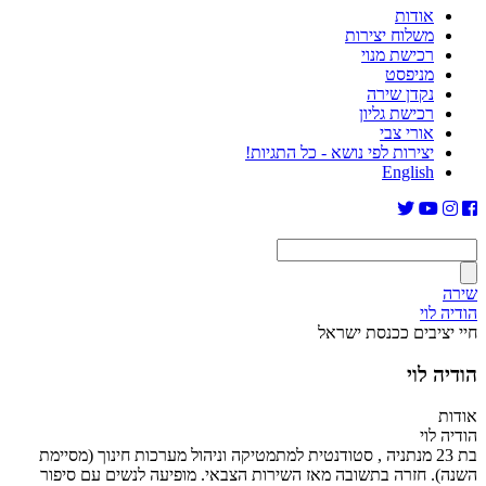
אודות
משלוח יצירות
רכישת מנוי
מניפסט
נקדן שירה
רכישת גליון
אורי צבי
יצירות לפי נושא - כל התגיות!
English
שירה
הודיה לוי
חיי יציבים ככנסת ישראל
הודיה לוי
אודות
הודיה לוי
בת 23 מנתניה , סטודנטית למתמטיקה וניהול מערכות חינוך (מסיימת
השנה). חזרה בתשובה מאז השירות הצבאי. מופיעה לנשים עם סיפור