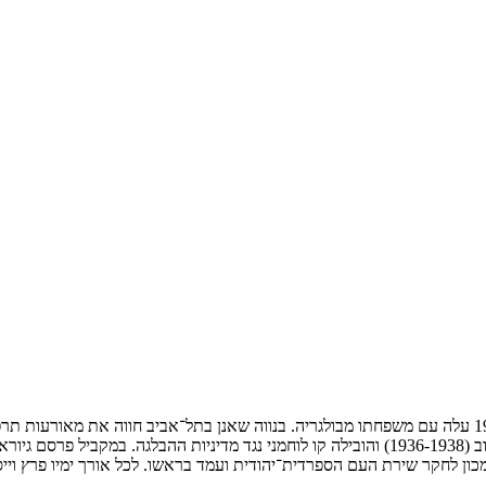
משה (גיורא) אלימלך היה משורר, חוקר ספרות, מבקר תרבות ולוחם. ב-1924 עלה עם משפחתו מבולגריה. בנווה שא
והאצ"ל, לברית נוער המרי, שהיתה לאבן דרך בהתארגנות המחתרתית בישוב (1936-1938) והובילה קו לוח
מכון לחקר שירת העם הספרדית־יהודית ועמד בראשו. לכל אורך ימיו פרץ ויי