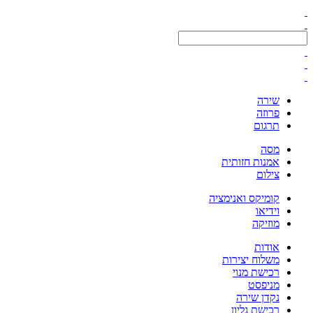
שירה
פרוזה
תרגום
מסה
אמנות חזותית
צילום
קומיקס ואנימציה
וידיאו
מוזיקה
אודות
משלוח יצירות
רכישת מנוי
מניפסט
נקדן שירה
רכישת גליון