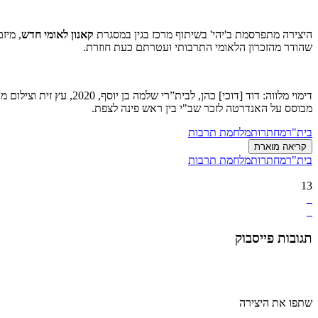
היצירה מתפרסמת ב'יהי' בשיתוף מרכז בגין במסגרת
קאנון לאומי חדש
, מיז
שהודר מהזכרון הלאומי התרבותי ועטרתם כעת חוזרת.
דימוי מלווה: דוד [דוכי] כהן, לבית”רי שלמה בן יוסף, 2020, עץ זית וצילום מבוים.
מבוסס על האנדרטה לזכר שב"י בין ראש פינה לצפת.
בית"ר
מחתרות
מלחמת תרבות
קריאה מוארת
בית"ר
מחתרות
מלחמת תרבות
13
תגובות פייסבוק
שתפו את היצירה