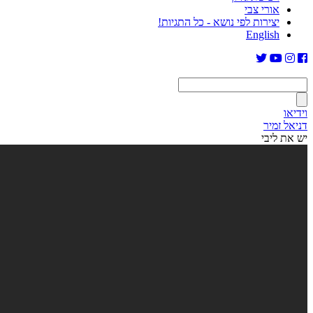
אורי צבי
יצירות לפי נושא - כל התגיות!
English
וידיאו
דניאל זמיר
יש את ליבי