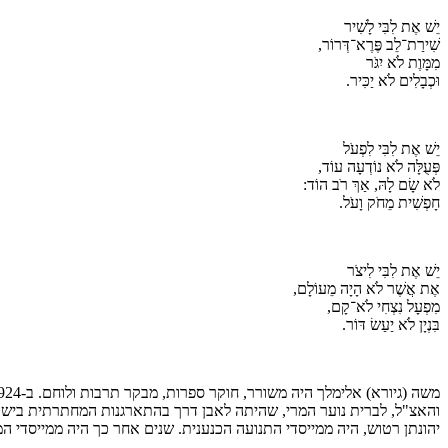
יֵשׁ אֶת לִבִּי לָשִׁיר
שִׁירַת־לֵב פֶּרֶא־דְּרוֹר,
מִמָּוֶת לֹא יִגֹּר
וּכְבָלִים לֹא יַכִּיר.
יֵשׁ אֶת לִבִּי לִפְעֹל
פְּעֻלָּה לֹא נוֹדְעָה עוֹד,
לֹא שָׂם לָהּ, אַךְ רֹב הוֹד:
חָפְשִׁית מֵחֹק וָעֹל.
יֵשׁ אֶת לִבִּי לִיצֹר
אֶת אֲשֶׁר לֹא הָיָה מֵעוֹלָם,
מִפְעָל נִצְחִי לֹא־קָם,
בִּנְיָן לֹא יַעַשׂ דּוֹר.
יהונתן רטוש, היה ממייסדי התנועה הכנענית. שנים אחר כך היה ממייסדי ה