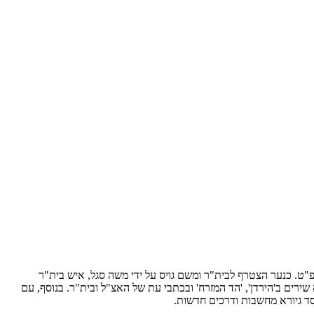
נן בתל־אביב חווה את מאורעות תרפ"ט. כנער הצטרף לבית"ר ומשם גויס על ידי משה סגל, איש בית"ר
מני נגד מדיניות ההבלגה. במקביל פרסם גיורא שירים ב'הירדן', 'הד המזרח' ובכתבי עת של האצ"ל ובית"ר. בנוסף, עם
סד גיורא מחשבות ודרכים חדשות.