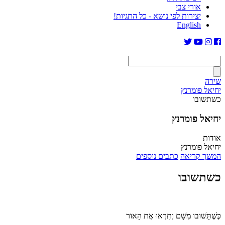
אורי צבי
יצירות לפי נושא - כל התגיות!
English
שירה
יחיאל פומרנץ
כשתשובו
יחיאל פומרנץ
אודות
יחיאל פומרנץ
המשך קריאה
כתבים נוספים
כשתשובו
כְּשֶׁתָּשׁוּבוּ מִשָּׁם וְתִרְאוּ אֶת הָאוֹר