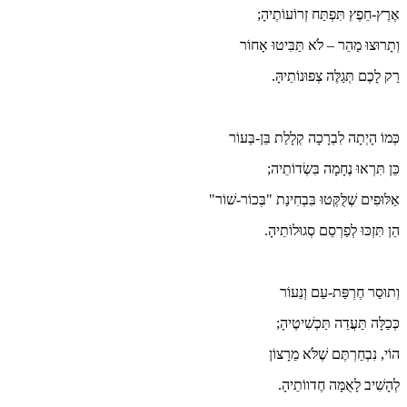
אֶרֶץ-חֵפֶץ תִּפְתַּח זְרוֹעוֹתֶיהָ;
וְתָרוּצוּ מַהֵר – לֹא תַּבִּיטוּ אָחוֹר
רַק לָכֶם תְּגַלֶּה צְפוּנוֹתֵיהָּ.
כְּמוֹ הָיְתָה לִבְרָכָה קְלָלַת בֵּן-בְּעוֹר
כֵּן תִּרְאוּ נֶחָמָה בִּשְׂדוֹתֵיה;
אַלּוּפִים שֶׁלֻּקְּטוּ בִּבְחִינַת "בְּכוֹר-שׁוֹר"
הֵן תִּזְכּוּ לְפַרְסֵם סְגוּלוֹתֵיהָ.
וְתוּסַר חֶרְפַּת-עַם וְנֵעוֹר
כְּכַלָּה תַּעֲדֵה תַּכְשִׁיטֶיהָ;
הוֹי, נִבְחַרְתֶּם שֶׁלֹּא מֵרָצוֹן
לְהָשִׁיב לָאֻמָּה חֶדווֹתֵיהָ.