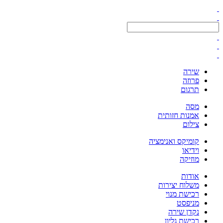
שירה
פרוזה
תרגום
מסה
אמנות חזותית
צילום
קומיקס ואנימציה
וידיאו
מוזיקה
אודות
משלוח יצירות
רכישת מנוי
מניפסט
נקדן שירה
רכישת גליון