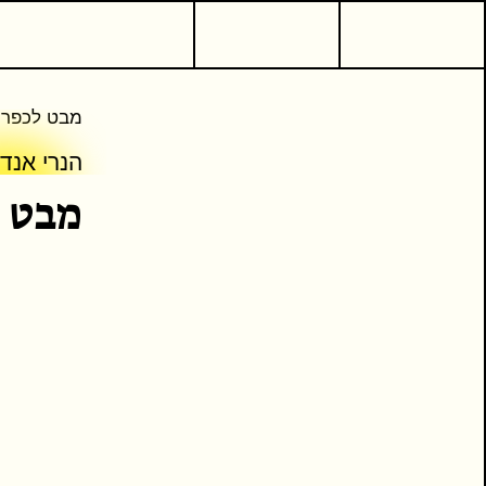
או
מבט לכפר (סביבות י
הנרי אנד
מבט ל
המשך קריאה