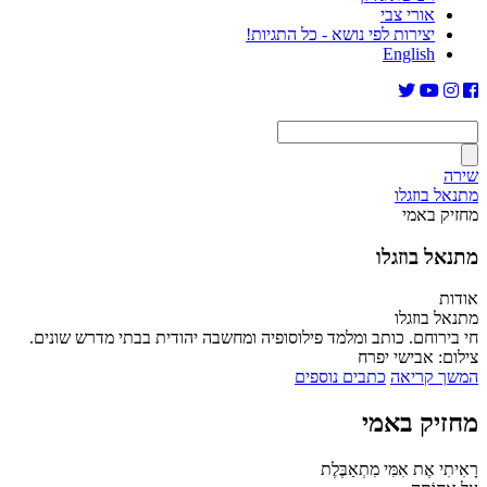
אורי צבי
יצירות לפי נושא - כל התגיות!
English
שירה
מתנאל בוזגלו
מחזיק באמי
מתנאל בוזגלו
אודות
מתנאל בוזגלו
חי בירוחם. כותב ומלמד פילוסופיה ומחשבה יהודית בבתי מדרש שונים.
צילום: אבישי יפרח
המשך קריאה
כתבים נוספים
מחזיק באמי
רָאִיתִי אֶת אִמִּי מִתְאַבֶּלֶת