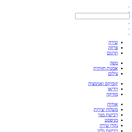
שירה
פרוזה
תרגום
מסה
אמנות חזותית
צילום
קומיקס ואנימציה
וידיאו
מוזיקה
אודות
משלוח יצירות
רכישת מנוי
מניפסט
נקדן שירה
רכישת גליון