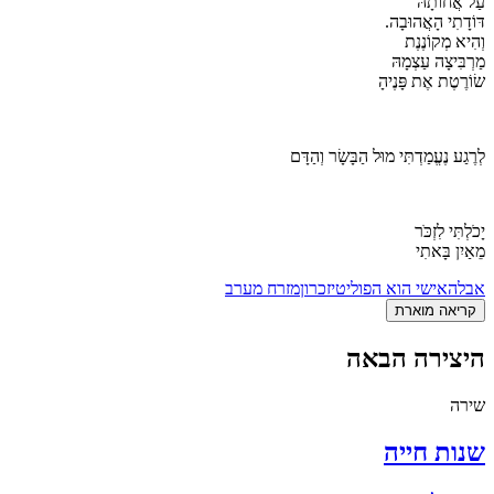
עַל אֲחוֹתָהּ
דּוֹדָתִי הָאֲהוּבָה.
וְהִיא מְקוֹנֶנֶת
מַרְבִּיצָה עַצְמָהּ
שׂוֹרֶטֶת אֶת פָּנֶיהָ
לְרֶגַע נֶעֱמַדְתִּי מוּל הַבָּשָׂר וְהַדָּם
יָכֹלְתִּי לִזְכֹּר
מֵאַיִן בָּאתִי
אבל
האישי הוא הפוליטי
זכרון
מזרח מערב
קריאה מוארת
היצירה הבאה
שירה
שנות חייה