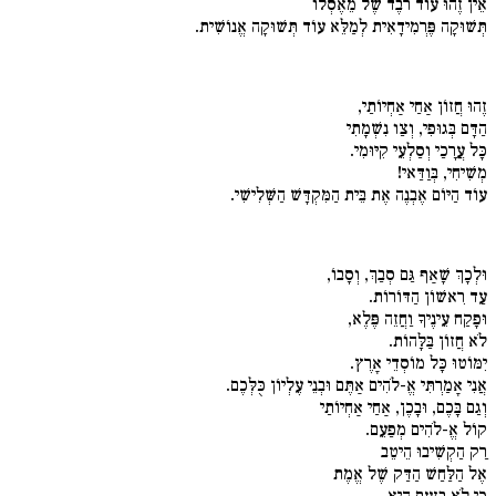
אֵין זֶהוּ עוֹד רֹבֶד שֶׁל מֵאֶסְלוֹ
תְּשׁוּקָה פֶּרְמִידָאִית לְמַלֵּא עוֹד תְּשׁוּקָה אֱנוֹשִׁית.
זֶהוּ חֲזוֹן אַחַי אַחְיוֹתַי,
הַדָּם בְּגוּפִי, וְצַו נִשְׁמָתִי
כָּל עֲרָכַי וְסַלְעֵי קִיּוּמִי.
מְשִׁיחִי, בְּוַדַּאי!
עוֹד הַיּוֹם אֶבְנֶה אֶת בֵּית הַמִּקְדָּשׁ הַשְּׁלִישִׁי.
וּלְכָךְ שָׁאַף גַּם סְבַךְ, וְסָבוֹ,
עַד רִאשׁוֹן הַדּוֹרוֹת.
וּפָקַח עֵינֶיךָ וַחֲזֵה פֶּלֶא,
לֹא חֲזוֹן בַּלָּהוֹת.
יִמּוֹטוּ כָּל מוֹסְדֵי אָרֶץ.
אֲנִי אָמַרְתִּי אֱ-לֹהִים אַתֶּם וּבְנֵי עֶלְיוֹן כֻּלְּכֶם.
וְגַם בָּכֶם, וּבָכֶן, אַחַי אַחְיוֹתַי
קוֹל אֱ-לֹהִים מְפַעֵם.
רַק הַקְשִׁיבוּ הֵיטֵב
אֶל הַלַּחַשׁ הַדַּק שֶׁל אֱמֶת
כִּי לֹא בְּזַעַם הִיא,