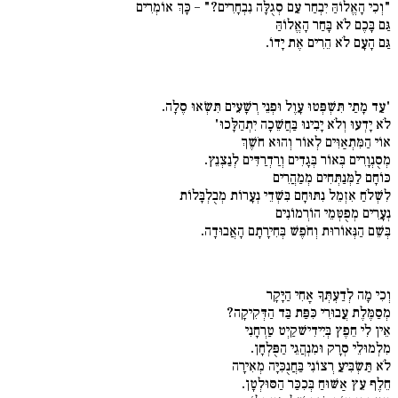
"וְכִי הָאֱלוֹהַּ יִבְחַר עַם סְגֻלָּה נִבְחָרִים?" – כָּךְ אוֹמְרִים
גַּם בָּכֶם לֹא בָּחַר הָאֱלוֹהַּ
גַּם הָעָם לֹא הֵרִים אֶת יָדוֹ.
'עַד מָתַי תִּשְׁפְּטוּ עָוֶל וּפְנֵי רְשָׁעִים תִּשְׂאוּ סֶלָה.
לֹא יָדְעוּ וְלֹא יָבִינוּ בַּחֲשֵׁכָה יִתְהַלָּכוּ'
אוֹי הַמִּתְאַוִּים לְאוֹר וְהוּא חֹשֶׁךְ
מְסֻנְוָרִים בְּאוֹר בְּגָדִים וְרַדְרַדִּים לְנַצְנֵץ.
כּוֹחָם לַמְּנַתְּחִים מְמַהֲרִים
לִשְׁלֹחַ אִזְמֵל נִתּוּחָם בִּשְׁדֵי נְעָרוֹת מְבֻלְבָּלוֹת
נְעָרִים מְפֻטְּמֵי הוֹרְמוֹנִים
בְּשֵׁם הַנְּאוֹרוּת וְחֹפֶשׁ בְּחִירָתָם הָאֲבוּדָה.
וְכִי מָה לְדַעְתְּךָ אָחִי הַיָּקָר
מְסַמֶּלֶת עֲבוּרִי כִּפַּת בַּד הַדְּקִיקָה?
אֵין לִי חֵפֶץ בְּיִידִישׁקַיְט טַרְחָנִי
מִלְמוּלֵי סְרָק וּמִנְהֲגֵי הַפֻּלְחָן.
לֹא תַּשְׂבִּיעַ רְצוֹנִי בַּחֲנֻכִּיָּה מְאִירָה
חֵלֶף עֵץ אַשּׁוּחַ בְּכִכַּר הַסּוּלְטָן.