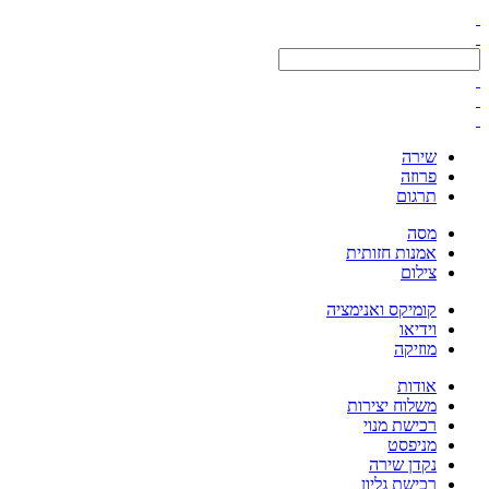
שירה
פרוזה
תרגום
מסה
אמנות חזותית
צילום
קומיקס ואנימציה
וידיאו
מוזיקה
אודות
משלוח יצירות
רכישת מנוי
מניפסט
נקדן שירה
רכישת גליון