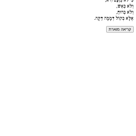
וְלֹא בְּאֵשׁ,
וְלֹא בְּרוּחַ,
אֶלָּא בְּקוֹל דְּמָמָה דַּקָּה.
קריאה מוארת