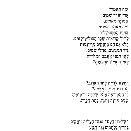
וּמָה תֹּאמַר?
אָחִי חוֹרֵךְ שָׁמַיִם
שְׁמוֹנֶה מָאתַיִם,
וּמָה תֹּאמְרִי אֲחוֹתִי
אֲחֻזַּת הַפֶסְטִיבָלִים
לְקוֹל קְרִיאוֹת שֶׁבֶר הַפּוֹלִיטִיקָאִים.
הֲלֹא גַּם הֵם מֻחְזָקִים מַרְיוֹנֵטוֹת
בְּיַד תְּמָנוּנִים, נְפִילֵי שָׁמַיִם.
לְאָן תַּפְנוּ אֲזֶנְכֶם הַמְּחֹרֶרֶת
לְאֵיזֶה אָדוֹן תִּרְצָעוּהָ?
הֲתָעֵזּוּ לָרֶדֶת לְחֹר הָאַרְנָב?
מְרִירוּת גְּלוּלָה אֲדֻמָּה?
כִּי הַמַּטְרִיצָה עָמֹק שָׁלְחָה זְרוֹעוֹתֶיהָ
שָׁנִים מְזִינָה וְזוֹנָה, בְּתַת הַכָּרָה.
"שִׁלְטוֹן הָעָם" אַנְשֵׁי הָעִלִּית זוֹעֲקִים
בְּחֵרוּף נִלְחָמִים נֶגֶד הַגֶּזַע