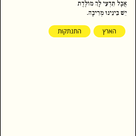
אֲבָל תֵּדְעִי לָךְ מוֹלֶדֶת
יֵשׁ בֵּינֵינוּ מְרִיבָה.
הארץ
התנתקות