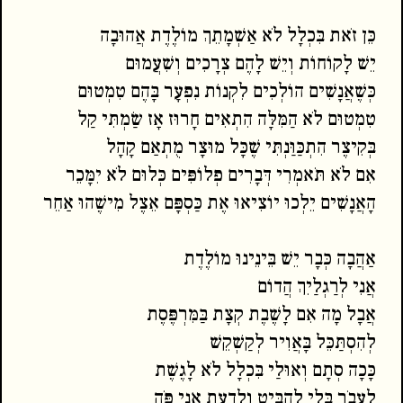
כֵּן זֹאת בִּכְלָל לֹא אַשְׁמָתֵךְ מוֹלֶדֶת אֲהוּבָה
יֵשׁ לָקוֹחוֹת וְיֵשׁ לָהֶם צְרָכִים וְשִׁעֲמוּם
כְּשֶׁאֲנָשִׁים הוֹלְכִים לִקְנוֹת נִפְעָר בָּהֶם טִמְטוּם
טִמְטוּם לֹא הַמִּלָּה הִתְאִים חָרוּז אָז שַׂמְתִּי קַל
בְּקִיצֶר הִתְכַּוַּנְתִּי שֶׁכָּל מוּצָר מֻתְאַם קָהָל
אִם לֹא תֹּאמְרִי דְּבָרִים פְלוֹפִּים כְּלוּם לֹא יִמָּכֵר
הָאֲנָשִׁים יֵלְכוּ יוֹצִיאוּ אֶת כַּסְפָּם אֵצֶל מִישֶׁהוּ אַחֵר
אַהֲבָה כְּבָר יֵשׁ בֵּינֵינוּ מוֹלֶדֶת
אֲנִי לְרַגְלַיִךְ הֲדוֹם
אֲבָל מָה אִם לָשֶׁבֶת קְצָת בַּמִּרְפֶּסֶת
לְהִסְתַּכֵּל בָּאֲוִיר לְקַשְׁקֵשׁ
כָּכָה סְתָם וְאוּלַי בִּכְלָל לֹא לָגֶשֶׁת
לַעֲבֹר בְּלִי לְהַבִּיט וְלָדַעַת אֲנִי פֹּה