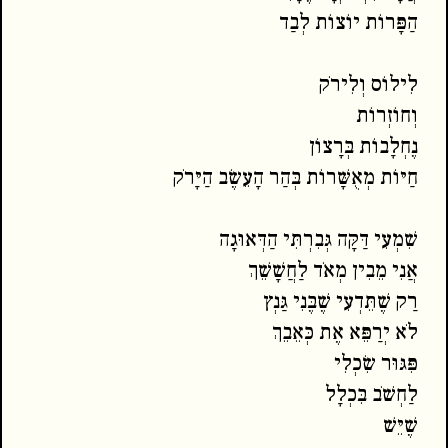
הַפָּרוֹת יוֹצוֹת לְבַד
לִילוֹס וְלִירֹק
וְחוֹזְרוֹת
נֶחְלָבוֹת בְּרָצוֹן
חַיּוֹת מְאֻשָּׁרוֹת בְּהַר הָעֵשֶׂב הַיָּרֹק
שִׁמְעִי דַּקָּה גְּבִרְתִּי הַדְּאוּגָה
אֲנִי מֵבִין מְאֹד לַחֲשָׁשֵׁךְ
רַק שֶׁתֵּדְעִי שֶׁבֶּנִי גַּנְץ
לֹא יְרַפֵּא אֶת כְּאֵבֵךְ
פִּגּוּר שִׂכְלִי
לַחְשֹׁב בִּכְלָל
שֶׁיֵּשׁ