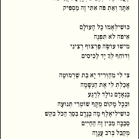
אִתָּךְ וְאַתְּ פֹּה אִתִּי זֶה מַסְפִּיק
כּוּשִׁילְאֶמוֹ כָּל הָעוֹלָם
אֵיפֹה לֹא תִּפְנֶה
מִישׁוּ עוֹשֶׂה פַּרְצוּף רְצִינִי
וְדוֹחֵף לְךָ יָד לַכִּיסִים
צִי לִי מֵהַוְּרִיד יָא בַּת שַׁרְמוּטָה
אָכַלְתְּ לִי אֶת הַנְּשָׁמָה
בֶּנְאָדָם נוֹלָד לְרֶגַע
וּבְכָל מָקוֹם מֻקָּף שׁוֹטְרֵי תְּנוּעָה
כּוּשִׁילִיאֶלֶף מָה בֶּנָדָם בְּסַךְ הַכֹּל בִּקֵּשׁ
סַבַּבָּה מֵבִין זֶה הַחַיִּים
מְקַבֵּל בְּרֹב עֲנָוָה