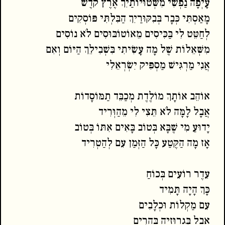
עָיְפָה נַפְשִׁי מִשְּׁטוּיוֹתַיִךְ אֶרֶץ קֹדֶשׁ
מָאַסְתִּי כְּבָר בְּבִקּוּרַיִךְ הַבִּלְתִּי פּוֹסְקִים
לְחַטֵּט לִי בַּכִּיסִים מֵאוֹטוֹבּוּסִים לֹא נוֹסִים
מִשְּׁאֵלוֹת שֶׁל מָה עָשִׂיתִי בִּשְׁבִילֵךְ הַיּוֹם וְאִם
אֲנִי מַרְגִּישׁ מַסְפִּיק יִשְׂרְאֵלִי
אוֹהֵב אוֹתָךְ מוֹלֶדֶת מְכַבֵּד תַמּוֹסָדוֹת
אֲבָל לָמָּה לֹא תֵּצִי לִי מֵהַוְּרִיד
יָדוּעַ מִי שֶׁבָּא בְּטוֹב בָּאִים אִתּוֹ בְּטוֹב
אָז מָה הַקֶּטַע כָּל הַזְּמַן עִם לְהַטְרִיד
עֵדֶר רוֹעִים בְּכוֹחַ
כָּךְ הָיָה תָּמִיד
עִם מַקְלוֹת וּכְלָבִים
אֲבָל בִּגְרוּזְיָה בֶּהָרִים