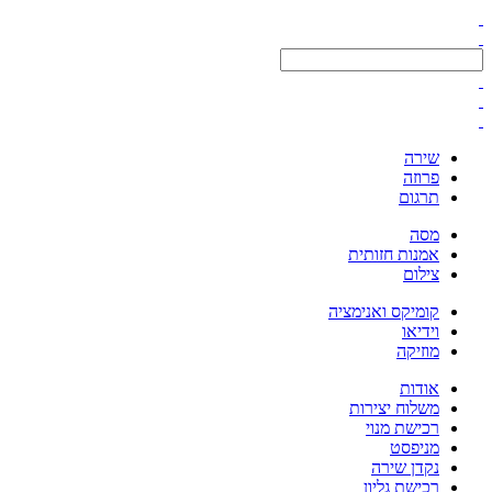
שירה
פרוזה
תרגום
מסה
אמנות חזותית
צילום
קומיקס ואנימציה
וידיאו
מוזיקה
אודות
משלוח יצירות
רכישת מנוי
מניפסט
נקדן שירה
רכישת גליון