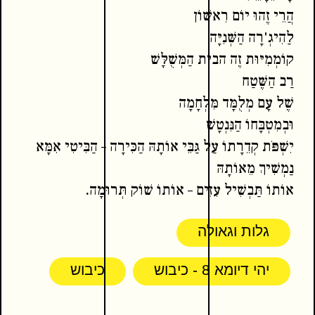
הֲרֵי זֶהוּ יוֹם רִאשׁוֹן
לַהִיגְ'רָה הַשְּׁנִיָּה
קוֹמְמִיּוּת זֶה הבית הַמְּשֻׁלָּשׁ
רַב הַשֶּׁטַח
שֶׁל עָם מְלֻמָּד מִּלְחָמָה
וּבְמִטְבָּחוֹ הַנִּנְטָשׁ
יִשְׁפֹּת קְדֵרָתוֹ עַל גַּבֵּי אוֹתָהּ הַכִּירָה – הַבִּיטִי אִמָּא
נַמְשִׁיךְ מֵאוֹתָהּ
אוֹתוֹ תַּבְשִׁיל עִזִּים – אוֹתוֹ שׁוֹק תְּרוּמָה.
גלות וגאולה
יהי דיומא 8 - כיבוש
כיבוש