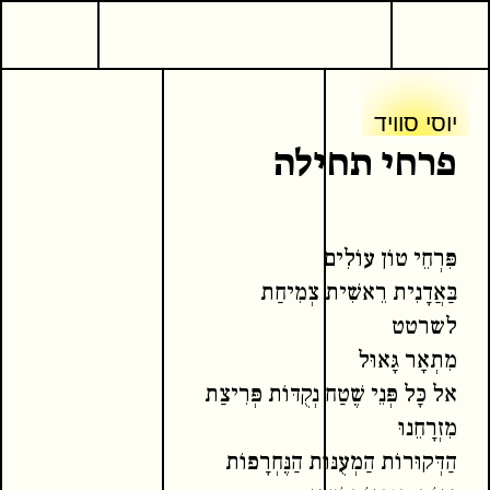
2
שירה
יוסי סוויד
פרחי תחילה
יוסי סוויד
יוסי סוויד
פרחי תחילה
המשך קריאה
כתבים נוספים
פִּרְחֵי טוֹן עוֹלִים
בַּאֲדָנִית רֵאשִׁית צְמִיחַת
לשרטט
מִתְאָר גָּאוּל
אל כָּל פְּנֵי שֶׁטַח נְקֻדּוֹת פְּרִיצַת
מִזְרָחֵנוּ
הַדְּקוּרוֹת הַמְעֻנּוֹת הַנֶּחְרָפוֹת