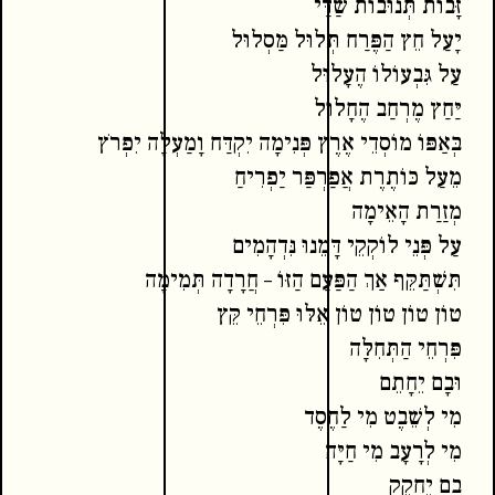
זָּבוֹת תְּנוּבוֹת שַׁדַּי
יָעַל חֵץ הַפֶּרַח תְּלוּל מַּסְלוּל
עַל גִּבְעוֹלוֹ הֶעָלוּל
יַּחַץ מֶרְחַב הֶחָלוּל
בְּאַפּוֹ מוֹסְדֵי אֶרֶץ פְּנִימָה יִקְדַּח וָמַעְלָה יִפְרֹץ
מֵעַל כּוֹתֶרֶת אֲפַרְפַּר יַפְרִיחַ
מְזַרַת הָאֵימָה
עַל פְּנֵי לוֹקְקֵי דָּמֵנוּ נִּדְהָמִים
תִּשְׁתַּקֵּף אַךְ הַפַּעַם הַזּוֹ – חֲרָדָה תְּמִימָה
טוֹן טוֹן טוֹן טוֹן אֵלּוּ פִּרְחֵי קֵּץ
פִּרְחֵי הַתְּחִלָּה
וּבָם יֵחָתֵם
מִי לְשֵׁבֶט מִי לַחֶסֶד
מִי לְרָעָב מִי חַיָּה
בָם יֵחָקֵק