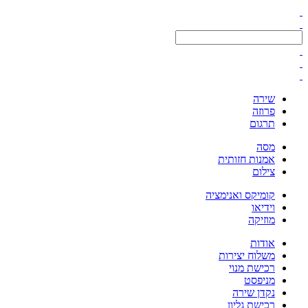
שירה
פרוזה
תרגום
מסה
אמנות חזותית
צילום
קומיקס ואנימציה
וידיאו
מוזיקה
אודות
משלוח יצירות
רכישת מנוי
מניפסט
נקדן שירה
רכישת גליון