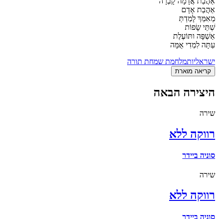
אַהֲבַת אֲדָמָה קָבְרָה
אַהֲבַת אָדָם
מֵאִמֵּךְ לָמַדְתְּ
שְׁתֵּי שָׂפוֹת
אַשְׁפָּה ותּוֹעֶלֶת
עַתָּה לִמְדִי אֻמָּה
ישראליות
מלחמת שמחת תורה
קריאה מוארת
היצירה הבאה
שירה
רווקה ללא
סוניה ביידר
שירה
רווקה ללא
סוניה ביידר