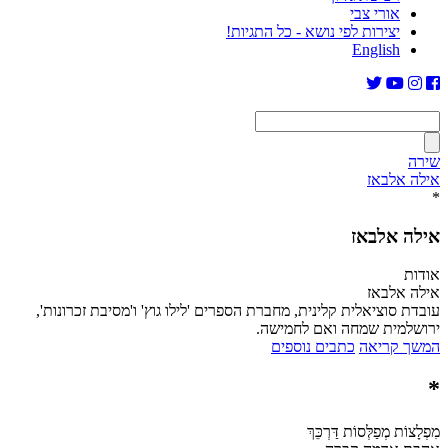
אורי צבי
יצירות לפי נושא - כל התגיות!
English
שירה
אילה אלבאז
*
אילה אלבאז
אודות
אילה אלבאז
עובדת סוציאלית קלינית, מחברת הספרים 'לילו גוץ' ו'מסיבת זכרונות',
ירושלמית שמחה ואם לחמישה.
המשך קריאה
כתבים נוספים
*
מִפְלָצוֹת מְפַלְּסוֹת דַּרְכֵּךְ