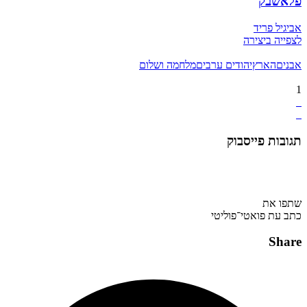
פלאשבק
אביגיל פריד
לצפייה ביצירה
אבנים
הארץ
יהודים ערבים
מלחמה ושלום
1
תגובות פייסבוק
שתפו את
כתב עת פואטי־פוליטי
Share