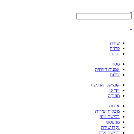
שירה
פרוזה
תרגום
מסה
אמנות חזותית
צילום
קומיקס ואנימציה
וידיאו
מוזיקה
אודות
משלוח יצירות
רכישת מנוי
מניפסט
נקדן שירה
רכישת גליון