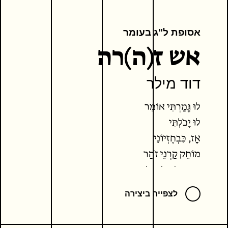
אסופת ל"ג בעומר
אש ז(ה)רה
דוד מילר
לוּ גָּמַרְתִּי אוֹמֵר
לוּ יָכֹלְתִּי
אָז, כִּבְחֶזְיוֹנֵי
מוֹחֵק קַרְנֵי זֹהַר
מְכַבֶּה שְׁחוֹר עָשָׁן
מַבִּיט נִכְחוֹ
לצפייה ביצירה
אַךְ בָּאֵשׁ
אֵשׁ בָּאָח