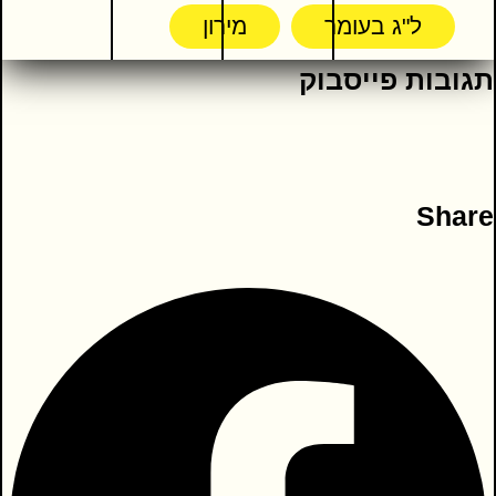
בְּעַצְמוּתָהּ הַסּוֹלִידִית
ל"ג בעומר
מירון
בְּעָצְמָתָהּ הַמֵּתוֹדִית
תגובות פייסבוק
נִרְפָּה, נִרְפָּא
בְּרַם, לְעוֹלָם יַצְמִיחוּ לְאֵשׁ קַרְנַיִם וְזֹהַר
וְאֵין אֵשׁ לְלֹא דּוֹק עָשָׁן, שַׁחְרוּרִית תֹּאַר
חֲכָמִים, הִזָּהֲרוּ נָא מִגַּחַלְתָּן
Share
פְּעָמִים, אֵין זוֹ אֵשׁ כִּי כִּבְשָׁן