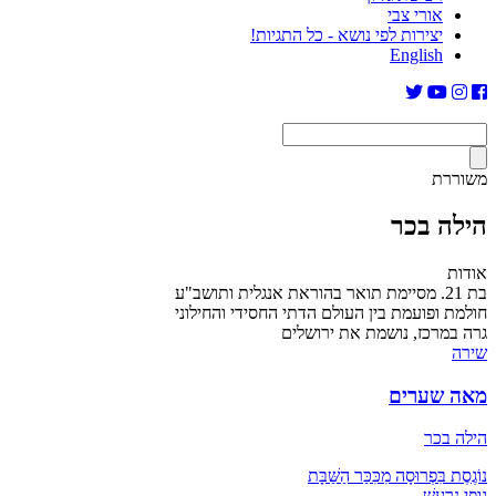
אורי צבי
יצירות לפי נושא - כל התגיות!
English
משוררת
הילה בכר
אודות
בת 21. מסיימת תואר בהוראת אנגלית ותושב"ע
חולמת ופועמת בין העולם הדתי החסידי והחילוני
גרה במרכז, נושמת את ירושלים
שירה
מאה שערים
הילה בכר
נוֹגֶסֶת בִּפְרוּסָה מִכִּכַּר הַשַּׁבָּת
גּוּפִי נִרְעָשׁ