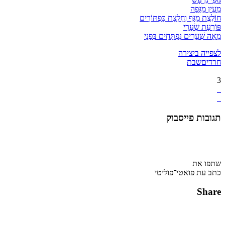
מֵעֵין מַגֵּפָה
חוֹלֶצֶת מַגָּף וְחֻלְצַת כַּפְתּוֹרִים
פּוֹרַעַת שְׂעָרִי
מֵאָה שְׁעָרִים נִפְתָּחִים בְּפָנַי
לצפייה ביצירה
חרדים
שבת
3
תגובות פייסבוק
שתפו את
כתב עת פואטי־פוליטי
Share