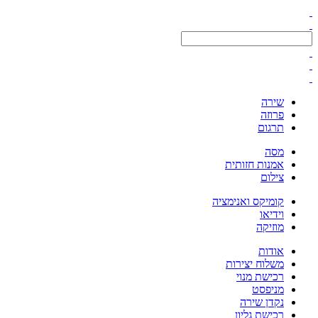
שירה
פרוזה
תרגום
מסה
אמנות חזותית
צילום
קומיקס ואנימציה
וידיאו
מוזיקה
אודות
משלוח יצירות
רכישת מנוי
מניפסט
נקדן שירה
רכישת גליון